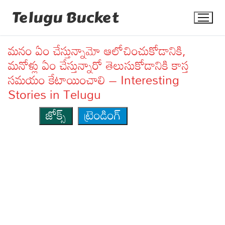
Skip
Telugu Bucket
to
content
మనం ఏం చేస్తున్నామో ఆలోచించుకోడానికి,
మనోళ్లు ఏం చేస్తున్నారో తెలుసుకోడానికి కాస్త
సమయం కేటాయించాలి – Interesting
Stories in Telugu
Quotes
జోక్స్
ట్రెండింగ్
Stories
Jokes
Health
More
Dialogues
Contact