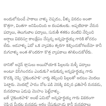
అందులోనుండే పాఠాలు వాళ్ళు చెప్పడం, వీళ్ళు వినడం అంతా
కొత్తగా, వింతగా అనిపించింది ఆ దంపతులకు. అప్పటిదాకా వేమన
పద్యాలు, తెలుగుబాల పద్యాలు, సుమతీ శతకం వంటివి నేర్పించి
అర్ధాలు వివరిస్తూ కాలక్షేపం చేస్తున్న అన్నపూర్ణయ్య గారికి తోచడం
లేదు. ఆడవాళ్ళు ఏదో ఒక వ్యాపకం త్వరగా కల్పించుకోగలరేమో కానీ
మగవాళ్ళు అంత తొందరగా కొత్త వ్యాపకాలు తగిలించుకోలేరు.
దానితో ఆన్లైన్ క్లాసులు అయిపోయాక పిల్లలను మళ్ళీ పద్యాలు
అంటూ విసిగించడం ఎందుకు? అనుకున్న అన్నపూర్ణయ్య గారు
కొడక్కి చెప్పి ‘వైకుంఠపాళి’ చార్టు తెప్పించి పిల్లలతో ఆడటం మొదలు
పెట్టారు. మొదట్లో పాము నోట పడి వెనక్కి వచ్చిన ప్రతిసారీ మనవడు,
మనవరాలు ఏడుపు మొహం పెట్టేవాళ్ళు.
ఐతే ‘వైకుంఠపాళి’ అంటే ఏమిటో అన్నపూర్ణయ్య గారు వివరంగా
చెప్పిన మీదట మనవడు అర్ధం చేసుకున్నాడు కానీ మనవరాలు