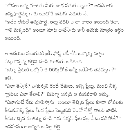
“కోడలు అన్న మాటకు మీరు బాధ పడుతున్నారా?” అనడిగారు
అన్నపూర్ణమ్మ గారు ఇంట్లోకి అడుగు పెడుతూనే.
“అదేం లేదులే అన్నపూర్ణ. ఇల్లు వదిలి చాలా కాలం అయింది కదా,
గాలి మళ్ళింది” అంటూ మాట దాటేసారు కానీ ఆమెకు మాత్రం అర్ధం
అయింది.
ఆ ఉదయం నలుగురికి బ్రేక్ ఫాస్ట్ రెడీ చేసి ఒక్కొక్క పళ్ళెం
పట్టుకొస్తున్న తల్లిని చూసి కూతురు అడిగింది.
“ఒక్కో ప్లేటుకి ఒక్కోసారి తిరక్కపోతే అన్నీ ఒకేసారి తేవచ్చుగా?”
అని.
“ఎలా తెస్తానే? నాకున్నవి రెండే చేతులు. అన్ని ప్లేట్లు, మంచి నీళ్ళ
గ్లాసులు ఎలా తేవాలి?” విసుగ్గా అన్నది ఆ మనవరాలి అమ్మ.
“ఎలాగంటే నేను చూపిస్తాను” అంటూ తెచ్చిన ప్లేటు కూడా లోపలకు
తీసుకువెళ్ళి ప్లేటు మీద ప్లేటు పెట్టుకుని రెండో చేత్తో వాటర్ బాటిల్
తీసుకొచ్చిన కూతుర్ని చూసి “ఈ సర్కస్ ఫీట్ల వల్ల ప్లేట్లు పడిపోతే?”
అసహనంగా అన్నది ఆ పిల్ల తల్లి.