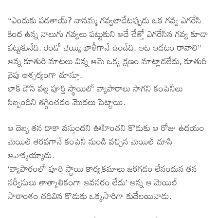
“ఎందుకు పడతాయ్? నానమ్మ గవ్వలాడేటప్పుడు ఒక గవ్వ ఎగరేసి
కింద ఉన్న నాలుగు గవ్వలు పట్టుకుని అదే చేత్తో ఎగరేసిన గవ్వ కూడా
పట్టుకునేది. రెండో చెయ్యి ఖాళీగానే ఉండేది. ఆట ఆడటం రావాలి”
అన్న కూతురి మాటలు విన్న ఆమె ఒక్క క్షణం మాట్లాడలేదు, కూతురి
వైపు ఆశ్చర్యంగా చూస్తూ.
లాక్ డౌన్ వల్ల పూర్తి స్థాయిలో వ్యాపారాలు సాగని కంపెనీలు
సిబ్బందిని తగ్గించడం మొదలు పెట్టాయి.
ఆ దెబ్బ తన దాకా వస్తుందని ఊహించని కొడుకు ఆ రోజు ఉదయం
మెయిల్ తెరవగానే కంపెనీ నుండి వచ్చిన మెయిల్ చూసి
అవాక్కయ్యాడు.
‘వ్యాపారంలో పూర్తి స్థాయి కార్యక్రమాలు జరగడం లేనందున తన
సర్వీసులు తాత్కాలికంగా అవసరం లేదు’ అన్న ఆ మెయిల్
సారాంశం చదివిన కొడుకు ఒక్కసారిగా కుదేలయినాడు.