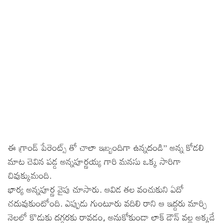
Sports
Gallery*
Poetry
Lyrics
Reviews
Movie Reviews
Food
Articles
ఈ గ్రాండ్ పేరెంట్స్ తో చాలా ఇబ్బందిగా ఉన్నదండి” అన్న కోడలి
Facts
మాట చెవిన పడ్డ అన్నపూర్ణయ్య గారి మనసు ఒక్క సారిగా
Devotional
చివుక్కుమంది.
భార్య అన్నపూర్ణ వైపు చూసారు. ఆవిడ తల వంచుకుని ఏదో
Christianity
Hindi
చదువుకుంటోంది. ఎప్పుడు గుంటూరు వదిలి రాని ఆ ఇద్దరు మార్చి
Hinduism
Lyrics in Hindi – Devotional Songs
Tamil
నెలలో కొడుకు దగ్గరకు రావడం, అనుకోకుండా లాక్ డౌన్ వల్ల అక్కడే