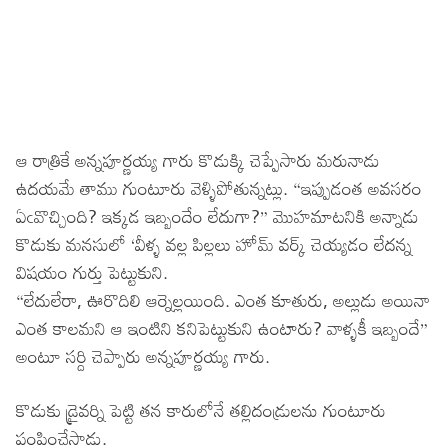
ఆ రాత్రికే అన్నపూర్ణయ్య గారు కొడుక్కి చెప్పేసారు మరునాడు
ఉదయమే తాము గుంటూరు వెళ్ళిపోతున్నట్లు. “ఇప్పుడంత అవసరం
ఏఁవొచ్చింది? ఇక్కడ ఇబ్బందేం లేదుగా?” మొహమాటనికి అన్నాడు
కొడుకు మనసులో ‘వీళ్ళ వల్ల పిల్లలు హోమ్ వర్క్ చెయ్యడం లేదన్న
విషయం గుర్తు పెట్టుకుని.
“లేదులేరా, ఊరొదిలి ఆర్నెల్లయింది. ఎంత కూతురు, అల్లుడు అయినా
ఎంత కాలమని ఆ ఇంటిని కనిపెట్టుకుని ఉంటారు? వాళ్ళకీ ఇబ్బందే”
అంటూ సర్ది చెప్పారు అన్నపూర్ణయ్య గారు.
కొడుకు డ్రైవర్ని పెట్టి తన కారులోనే తల్లిదండ్రులను గుంటూరు
పంపించేసాడు.