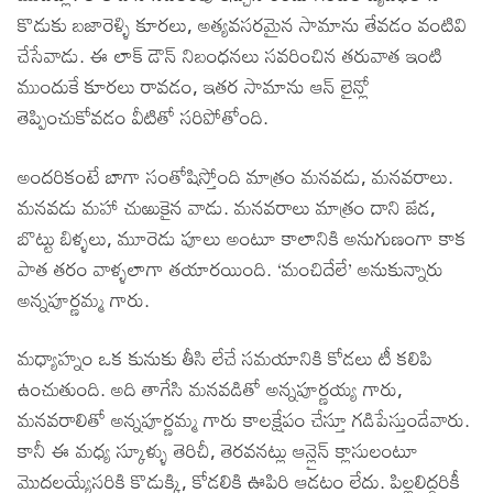
కొడుకు బజారెళ్ళి కూరలు, అత్యవసరమైన సామాను తేవడం వంటివి
చేసేవాడు. ఈ లాక్ డౌన్ నిబంధనలు సవరించిన తరువాత ఇంటి
ముందుకే కూరలు రావడం, ఇతర సామాను ఆన్ లైన్లో
తెప్పించుకోవడం వీటితో సరిపోతోంది.
అందరికంటే బాగా సంతోషిస్తోంది మాత్రం మనవడు, మనవరాలు.
మనవడు మహా చుఱుకైన వాడు. మనవరాలు మాత్రం దాని ౙడ,
బొట్టు బిళ్ళలు, మూరెడు పూలు అంటూ కాలానికి అనుగుణంగా కాక
పాత తరం వాళ్ళలాగా తయారయింది. ‘మంచిదేలే’ అనుకున్నారు
అన్నపూర్ణమ్మ గారు.
మధ్యాహ్నం ఒక కునుకు తీసి లేచే సమయానికి కోడలు టీ కలిపి
ఉంచుతుంది. అది తాగేసి మనవడితో అన్నపూర్ణయ్య గారు,
మనవరాలితో అన్నపూర్ణమ్మ గారు కాలక్షేపం చేస్తూ గడిపేస్తుండేవారు.
కానీ ఈ మధ్య స్కూళ్ళు తెరిచీ, తెరవనట్లు ఆన్లైన్ క్లాసులంటూ
మొదలయ్యేసరికి కొడుక్కి, కోడలికి ఊపిరి ఆడటం లేదు. పిల్లలిద్దరికీ