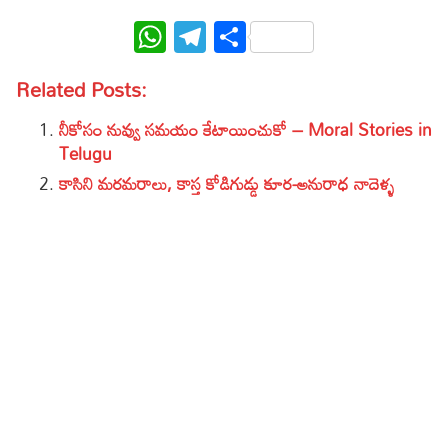
WhatsApp
Telegram
Share
Related Posts:
నీకోసం నువ్వు సమయం కేటాయించుకో – Moral Stories in
Telugu
కాసిని మరమరాలు, కాస్త కోడిగుడ్డు కూర-అనురాధ నాదెళ్ళ