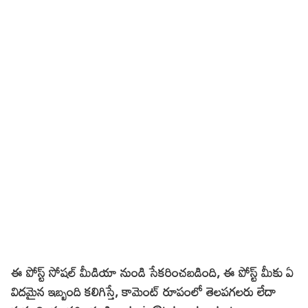
ఈ పోస్ట్ సోషల్ మీడియా నుండి సేకరించబడింది, ఈ పోస్ట్ మీకు ఏ
విదమైన ఇబ్బంది
కలిగి
స్తే, కామెంట్ రూపంలో తెలపగలరు లేదా