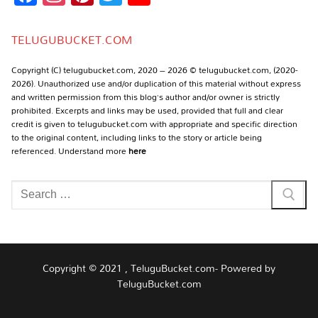
Channel
TELUGUBUCKET.COM
Copyright (C) telugubucket.com, 2020 – 2026 © telugubucket.com, (2020-
2026). Unauthorized use and/or duplication of this material without express
and written permission from this blog’s author and/or owner is strictly
prohibited. Excerpts and links may be used, provided that full and clear
credit is given to telugubucket.com with appropriate and specific direction
to the original content, including links to the story or article being
referenced. Understand more
here
Search
for:
Copyright © 2021 , TeluguBucket.com- Powered by
TeluguBucket.com