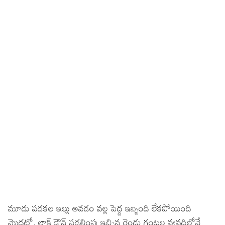
మూడు పడకల ఇల్లు అవడం వల్ల పెద్ద ఇబ్బంది లేకపోయింది
మొదట్లో. లాక్ డౌన్ సడలింపు ఇచ్చిన రెండు గంటల వ్యవధిలోనే