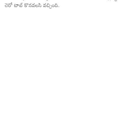
చెరో టాబ్ కొనవలసి వచ్చింది.