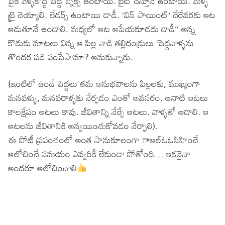
పైకి వెళ్ళేకొద్ది పెద్ద స్నేక్స్ ఉంటాయి. బైట్ చేస్తూనే ఉంటాయి. మళ్ళీ
ట్రై చెయ్యాలి. లేడర్స్ ఉంటాయి డాడీ. ‘విన్ పాయింట్’ చేరేవరకు ఆట
ఆడుతూనే ఉండాలి. మధ్యలో ఆట ఆపేయకూడదు డాడీ” అన్న
కొడుకు మాటలు విన్న ఆ పిల్ల వాడి తల్లిదండ్రులు ‘పెద్దవాళ్ళను
తొందర పడి పంపేసామా? అనుకున్నారు.
(ఇంటిలో ఉండే పెద్దలు తమ అనుభవాలను పిల్లలకు, ముఖ్యంగా
మనవళ్ళు, మనవరాళ్ళకు నేర్పడం ఎంతో అవసరం. ఆనాటి ఆటలు
కాలక్షేపం ఆటలు కావు. జీవితాన్ని నేర్పే ఆటలు. వాళ్ళతో ఆడాలి. ఆ
ఆటలను జీవితానికి అన్వయించుకోవడం నేర్పాలి).
ఈ పోటీ ప్రపంచంలో అంత సానుకూలంగా ాఆల్ఓఓసిహించే
ఆలోచించే సమయం ఎవ్వరికీ లేకుండా పోతోంది… ఇకనైనా
అందరూ ఆలోచించాలి