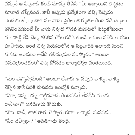
వస్తూనే ఆ పిల్లవాడి తండ్రి మాస్కు తీసేసి “మీ అబ్బాయిని కొట్టడం
మావాడి తప్పేనండి. కానీ ఇప్పుడు ప్రత్యేకంగా వచ్చి చెప్పడం
ఎందుకంటే, ఇందాక మా వాడు సైకిలు తొక్కుతూ కింద పడి దెబ్బలు
తగిలించుకుంటే మీ వాడు నిన్నటి గొడవ మనసులో పెట్టుకోకుండా
మా వాణ్ణి లేపి దెబ్బ తగిలిన చోట కడిగి తులసి ఆకులు నలిపి ఆ రసం
పూసాడట. ఇంత చిన్న వయసులోనే ఆ పిల్లవాడికి అలాంటి మంచి
మనసు ఉండటం అనేది తల్లిదండ్రుల సంస్కారం” అంటూ
నమస్కరించడంతో విస్తు పోవడం భార్యాభర్తల వంతయింది.
“మేం వెళ్ళొస్తామండి” అంటూ లేచారు ఆ వచ్చిన వాళ్ళు. వాళ్ళు
వెళ్ళిన కాసేపటికి మనవడు ఇంట్లోకి వచ్చాడు.
“ఏరా, నిన్న నిన్ను కొట్టినవాడు కిందపడితే లేవదీసి మందు
రాసావా?” అనడిగాడు కొడుకు.
“ఔను డాడీ, తాత గారు చెప్పారు కదా” అన్నాడు మనవడు.
“ఏం చెప్పార్రా?” అనడిగాడు తండ్రి.