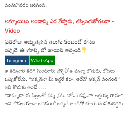
ఉండిపోవడం జరిగింది.
Lyrics in Hindi – Movie Songs
Lyrics in Tamil – Devotional Songs
Kannada
అమ్మాయిలు అందాన్ని ఎర వేస్తారు, తప్పించుకోగలవా -
Lyrics in Tamil – Movie Songs
Lyrics in Kannada – Movie Songs
Video
ప్రతిరోజు అద్బుతమైన తెలుగు కంటెంట్ కోసం
ఇప్పుడే ఈ గ్రూప్స్ లో జాయిన్ అవ్వండి
Telegram
WhatsApp
ఆ తరువాత తిరిగి గుంటూరు వెళ్ళిపోతామన్నా కొడుకు, కోడలు
ఒప్పుకోలేదు. “అక్కడైనా మీ ఇద్దరే కదా, అదేదో ఇక్కడే ఉండండి”
అని కొడుకు అంటే ….
“నాక్కూడా ఈ పిల్లలతో వర్క్ ఫ్రమ్ హోమ్ కష్టంగా అత్తయ్య గారూ”
అని కోడలు కూడా అనడంతో అక్కడే ఉండిపోయారు దంపతులిద్దరు.