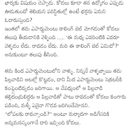
భార్యకు విషయం చెప్పాడు. కోడలు కూడా తన ఉద్యోగం ఎప్పుడు
ఊడుతుందో తెలియని పరిస్థితుల్లో ఉంటే భర్తను ఏమని
ఓదారుస్తుంది?
ఇంతలో తమ ఎపార్టుమెంటు కాలింగ్ బెల్ మోగడంతో కోడలు
తలుపు తీయడానికి వెళ్ళింది …. ‘ఈ మధ్య ఎవరింటికి ఎవరూ
వెళ్ళడం లేదు. రావడం లేదు. మరి ఈ కాలింగ్ బెల్ ఏమిటో?’
అనుకుంటూ తలుపు తీసింది.
తమ కింద ఎపార్టుమెంటులోని వాళ్ళు. నిన్ననే వాళ్ళబ్బాయి తమ
పిల్లవాడిని ఆటల్లో కొట్టడం, దాని మీద ఎపార్టుమెంటు సెక్రటరీకి
కంప్లైంటివ్వడం జరిగాయి. ఆ నేపధ్యంలో ఆ పిల్లవాడి
తల్లిదండ్రులిద్దరు ఆ పిల్లవాడితో పాటు రావడంతో కోడలు కంగారు
పడింది, మళ్ళీ ఏదైనా గొడవ జరిగిందేమోనని.
“లోపలకు రావచ్చాండి?” అంటూ మర్యాదగా అడిగేసరికి
అన్యమనస్కంగానే దారి ఇచ్చింది కోడలు.