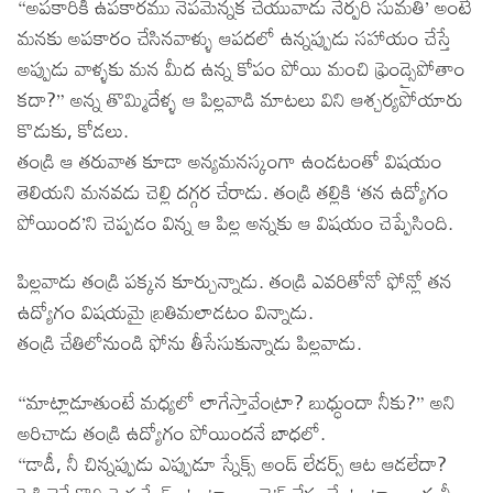
“అపకారికి ఉపకారము నెపమెన్నక చేయువాడు నేర్పరి సుమతి’ అంటే
మనకు అపకారం చేసినవాళ్ళు ఆపదలో ఉన్నప్పుడు సహాయం చేస్తే
అప్పుడు వాళ్ళకు మన మీద ఉన్న కోపం పోయి మంచి ఫ్రెండ్సైపోతాం
కదా?” అన్న తొమ్మిదేళ్ళ ఆ పిల్లవాడి మాటలు విని ఆశ్చర్యపోయారు
కొడుకు, కోడలు.
తండ్రి ఆ తరువాత కూడా అన్యమనస్కంగా ఉండటంతో విషయం
తెలియని మనవడు చెల్లి దగ్గర చేరాడు. తండ్రి తల్లికి ‘తన ఉద్యోగం
పోయింద’ని చెప్పడం విన్న ఆ పిల్ల అన్నకు ఆ విషయం చెప్పేసింది.
పిల్లవాడు తండ్రి పక్కన కూర్చున్నాడు. తండ్రి ఎవరితోనో ఫోన్లో తన
ఉద్యోగం విషయమై బ్రతిమలాడటం విన్నాడు.
తండ్రి చేతిలోనుండి ఫోను తీసేసుకున్నాడు పిల్లవాడు.
“మాట్లాడూతుంటే మధ్యలో లాగేస్తావేంట్రా? బుధ్ధుందా నీకు?” అని
అరిచాడు తండ్రి ఉద్యోగం పోయిందనే బాధలో.
“డాడీ, నీ చిన్నప్పుడు ఎప్పుడూ స్నేక్స్ అండ్ లేడర్స్ ఆట ఆడలేదా?