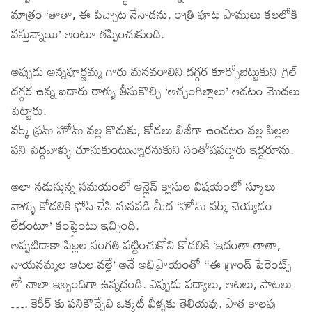
మాత్రం ‘తాతా, ఈ పిచ్చాట నేనాడను. రాత్రి పూట పాములు కలలోకి
వస్తున్నాయి’ అంటూ తప్పించుకుంది.
అప్పుడు అన్నపూర్ణమ్మ గారు మనవరాలిని దగ్గర కూర్చోబెట్టుకుని గ్రిల్
దగ్గర ఉన్న ఐదారు రాళ్ళు తీసుకొచ్చి ‘అచ్చంగిల్లాలు’ ఆడటం మొదలు
పెట్టారు.
వర్క్ ఫ్రమ్ హోమ్ వల్ల కొడుకు, కోడలు బిజీగా ఉండటం వల్ల పిల్లల
పని పెద్దవాళ్ళు చూసుకుంటున్నారనుకుని సంతోషపడ్డారు ఇద్దరూను.
అలా నడుస్తున్న సమయంలో ఆన్లైన్ క్లాసుల విషయంలో స్కూలు
వాళ్ళు కోడలికి ఫోన్ చేసి మనవడి మీద ‘హోమ్ వర్క్ చెయ్యడం
లేదంటూ’ కంప్లైంటు ఇచ్చింది.
అప్పటిదాకా పిల్లల సంగతి పట్టించుకోని కోడలికి ‘ఇదంతా తాతా,
నాయనమ్మల ఆటల వల్లే’ అనే అభిప్రాయంతో “ఈ గ్రాండ్ పేరెంట్స్
తో చాలా ఇబ్బందిగా ఉన్నదండి. ఎప్పుడు పద్యాలు, ఆటలు, పాటలు
…. కెరీర్ కు పనికొచ్చేవి ఒక్కటీ వీళ్ళకు తెలియవు. పాత కాలపు