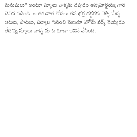
మనుషులు” అంటూ స్కూలు వాళ్ళకు చెప్పడం అన్నపూర్ణయ్య గారి
చెవిన పడింది. ఆ తరువాత కోడలు తన భర్త దగ్గరకు వెళ్ళి ‘వీళ్ళ
ఆటలు, పాటలు, పద్యాల గురించి చెబుతూ హోమ్ వర్క్ చెయ్యడం
లేద’న్న స్కూలు వాళ్ళ మాట కూడా చెవిన వేసింది.