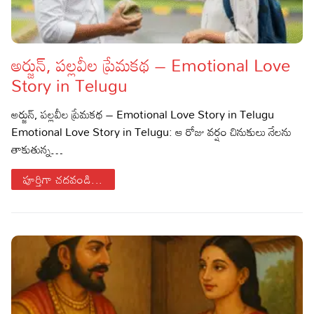
అర్జున్, పల్లవీల ప్రేమకథ – Emotional Love
Story in Telugu
అర్జున్, పల్లవీల ప్రేమకథ – Emotional Love Story in Telugu
Emotional Love Story in Telugu: ఆ రోజు వర్షం చినుకులు నేలను
తాకుతున్న…
పూర్తిగా చదవండి...