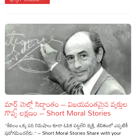
మార్ష్ మెల్లో సిద్ధాంతం – విజయవంతమైన వ్యక్తుల
గొప్ప లక్షణం – Short Moral Stories
“కేవలం ఒక్క పది నిమిషాలు కూడా ఓపిక పట్టలేని వ్యక్తి, జీవితంలో ఎప్పటికీ
పురోగమించలేడు.” – Short Moral Stories Share with your