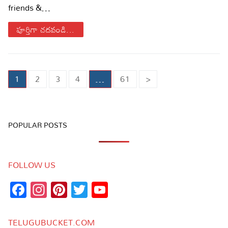
friends &…
పూర్తిగా చదవండి...
Posts
1
2
3
4
…
61
>
pagination
POPULAR POSTS
FOLLOW US
Facebook
Instagram
Pinterest
Twitter
YouTube
Channel
TELUGUBUCKET.COM