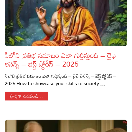
నీలోని ప్రతిభ సమాజం ఎలా గుర్తిస్తుంది – లైఫ్
లెసన్స్ – బెస్ట్ స్టోరీస్ – 2025
నీలోని ప్రతిభ సమాజం ఎలా గుర్తిస్తుంది – లైఫ్ లెసన్స్ – బెస్ట్ స్టోరీస్ –
2025 How to showcase your skills to society:…
పూర్తిగా చదవండి...