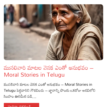
ముసలివారి మాటల వెనక ఎంతో అనుభవం –
Moral Stories in Telugu
ముసలివారి మాటల వెనక ఎంతో అనుభవం – Moral Stories in
Telugu పెద్దవారిని గౌరవించు – జ్ఞానాన్ని పొందు ఒకరోజు అడవిలోని
సింహం ఊరిమీద పడి…
పూర్తిగా చదవండి...