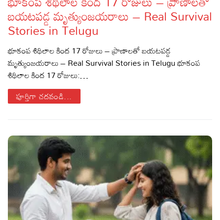
భూకంప శిథిలాల కింద 17 రోజులు – ప్రాణాలతో
బయటపడ్డ మృత్యుంజయరాలు – Real Survival
Lyrics in Hindi – Movie Songs
Lyrics in Tamil – Devotional Songs
Kannada
Stories in Telugu
Lyrics in Tamil – Movie Songs
Lyrics in Kannada – Movie Songs
భూకంప శిథిలాల కింద 17 రోజులు – ప్రాణాలతో బయటపడ్డ
మృత్యుంజయరాలు – Real Survival Stories in Telugu భూకంప
శిథిలాల కింద 17 రోజులు:…
పూర్తిగా చదవండి...