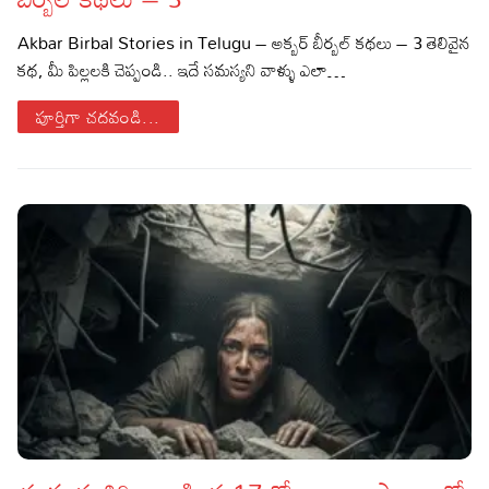
Sports
Gallery*
Akbar Birbal Stories in Telugu – అక్బర్ బీర్బల్ కథలు – 3 తెలివైన
కథ, మీ పిల్లలకి చెప్పండి.. ఇదే సమస్యని వాళ్ళు ఎలా…
Poetry
పూర్తిగా చదవండి...
Lyrics
Reviews
Movie Reviews
Food
Articles
Facts
Devotional
Christianity
Hindi
Hinduism
Lyrics in Hindi – Devotional Songs
Tamil