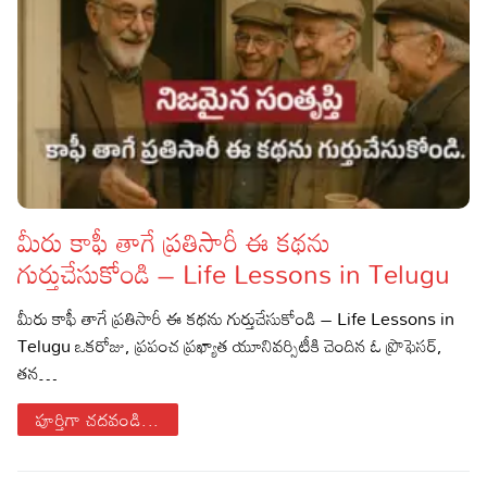
మీరు కాఫీ తాగే ప్రతిసారీ ఈ కథను
గుర్తుచేసుకోండి – Life Lessons in Telugu
మీరు కాఫీ తాగే ప్రతిసారీ ఈ కథను గుర్తుచేసుకోండి – Life Lessons in
Telugu ఒకరోజు, ప్రపంచ ప్రఖ్యాత యూనివర్సిటీకి చెందిన ఓ ప్రొఫెసర్,
తన…
పూర్తిగా చదవండి...