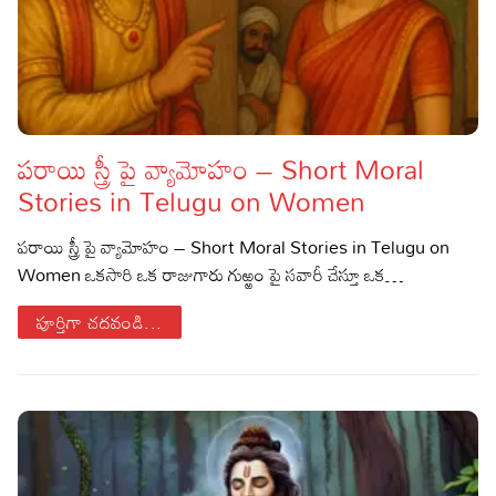
పరాయి స్త్రీ పై వ్యామోహం – Short Moral
Stories in Telugu on Women
పరాయి స్త్రీ పై వ్యామోహం – Short Moral Stories in Telugu on
Women ఒకసారి ఒక రాజుగారు గుఱ్ఱం పై సవారీ చేస్తూ ఒక…
పూర్తిగా చదవండి...