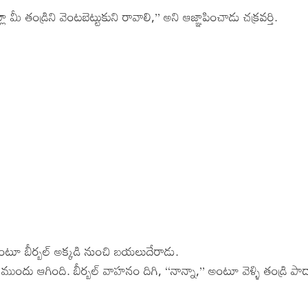
మీ తండ్రిని వెంటబెట్టుకుని రావాలి,’’ అని ఆజ్ఞాపించాడు చక్రవర్తి.
అంటూ బీర్బల్ అక్కడి నుంచి బయలుదేరాడు.
 ముందు ఆగింది. బీర్బల్ వాహనం దిగి, ‘‘నాన్నా,’’ అంటూ వెళ్ళి తండ్రి పా