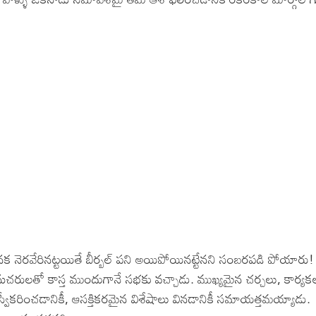
di – Devotional Songs
di – Movie Songs
il – Devotional Songs
il – Movie Songs
nnada – Movie Songs
గనక నెరవేరినట్టయితే బీర్బల్ పని అయిపోయినట్టేనని సంబరపడి పోయారు!
ులతో కాస్త ముందుగానే సభకు వచ్చాడు. ముఖ్యమైన చర్చలు, కార్యక
 స్వీకరించడానికీ, ఆసక్తికరమైన విశేషాలు వినడానికీ సమాయత్తమయ్యాడు.