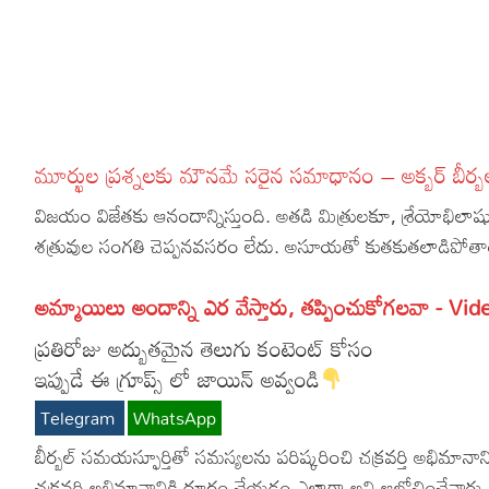
More
Dialogues
Contact
Sports
Gallery*
Poetry
మూర్ఖుల ప్రశ్నలకు మౌనమే సరైన సమాధానం – అక్బర్ బీర
Lyrics
విజయం విజేతకు ఆనందాన్నిస్తుంది. అతడి మిత్రులకూ, శ్రేయోభిలా
Reviews
శత్రువుల సంగతి చెప్పనవసరం లేదు. అసూయతో కుతకుతలాడిపోతారు.
Movie Review
Food
అమ్మాయిలు అందాన్ని ఎర వేస్తారు, తప్పించుకోగలవా - Vid
Articles
ప్రతిరోజు అద్బుతమైన తెలుగు కంటెంట్ కోసం
ఇప్పుడే ఈ గ్రూప్స్ లో జాయిన్ అవ్వండి
Facts
Telegram
WhatsApp
Devotional
బీర్బల్ సమయస్ఫూర్తితో సమస్యలను పరిష్కరించి చక్రవర్తి అభిమా
Christianity
Hindi
చక్రవర్తి అభిమానానికి దూరం చేయడం ఎలాగా అని ఆలోచించేవారు