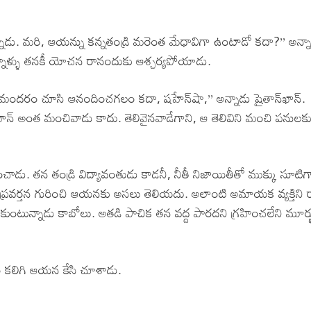
ున్నాడు. మరి, ఆయన్ను కన్నతండ్రి మరెంత మేధావిగా ఉంటాడో కదా?’’ అన్న
 ఇన్నాళ్ళు తనకీ యోచన రానందుకు ఆశ్చర్యపోయాడు.
 మనమందరం చూసి ఆనందించగలం కదా, షహేన్‌షా,’’ అన్నాడు షైతాన్‌ఖాన్.
న్‌ఖాన్ అంత మంచివాడు కాదు. తెలివైనవాడేగాని, ఆ తెలివిని మంచి పనులక
ు. తన తండ్రి విద్యావంతుడు కాడనీ, నీతీ నిజాయితీతో ముక్కు సూటిగా ప
 కపట ప్రవర్తన గురించి ఆయనకు అసలు తెలియదు. అలాంటి అమాయక వ్యక్తిన
ంటున్నాడు కాబోలు. అతడి పాచిక తన వద్ద పారదని గ్రహించలేని మూర్ఖ
ం కలిగి ఆయన కేసి చూశాడు.