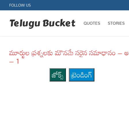
Skip
FOLLOW US
to
content
Telugu Bucket
QUOTES
STORIES
మూర్ఖుల ప్రశ్నలకు మౌనమే సరైన సమాధానం – అక
– 1
జోక్స్
ట్రెండింగ్
Quotes
Stories
Jokes
Health