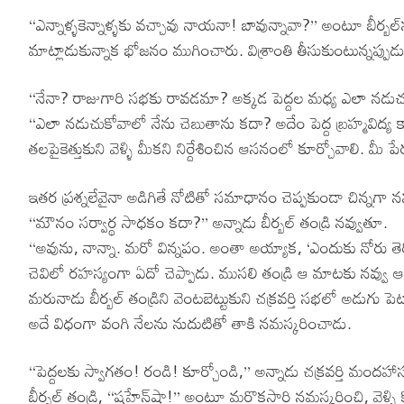
‘‘ఎన్నాళ్ళకెన్నాళ్ళకు వచ్చావు నాయనా! బావున్నావా?’’ అంటూ బీర్బల
మాట్లాడుకున్నాక భోజనం ముగించారు. విశ్రాంతి తీసుకుంటున్నప్పుడ
‘‘నేనా? రాజుగారి సభకు రావడమా? అక్కడ పెద్దల మధ్య ఎలా నడుచుకో
‘‘ఎలా నడుచుకోవాలో నేను చెబుతాను కదా? అదేం పెద్ద బ్రహ్మవిద్
తలపైకెత్తుకుని వెళ్ళి మీకని నిర్దేశించిన ఆసనంలో కూర్చోవాలి. మీ 
ఇతర ప్రశ్నలేవైనా అడిగితే నోటితో సమాధానం చెప్పకుండా చిన్నగా న
‘‘మౌనం సర్వార్థ సాధకం కదా?’’ అన్నాడు బీర్బల్ తండ్రి నవ్వుతూ.
‘‘అవును, నాన్నా. మరో విన్నపం. అంతా అయ్యాక, ‘ఎందుకు నోరు తె
చెవిలో రహస్యంగా ఏదో చెప్పాడు. ముసలి తండ్రి ఆ మాటకు నవ్వు 
మరునాడు బీర్బల్ తండ్రిని వెంటబెట్టుకుని చక్రవర్తి సభలో అడుగు పెట
అదే విధంగా వంగి నేలను నుదుటితో తాకి నమస్కరించాడు.
‘‘పెద్దలకు స్వాగతం! రండి! కూర్చోండి,’’ అన్నాడు చక్రవర్తి మందహ
బీర్బల్ తండ్రి, ‘‘షహేన్‌షా!’’ అంటూ మరొకసారి నమస్కరించి, వెళ్ళ