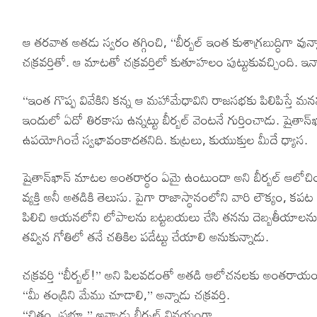
ఆ తరవాత అతడు స్వరం తగ్గించి, ‘‘బీర్బల్ ఇంత కుశాగ్రబుద్ధిగా వ
చక్రవర్తితో. ఆ మాటతో చక్రవర్తిలో కుతూహలం పుట్టుకువచ్చింది.
‘‘ఇంత గొప్ప వివేకిని కన్న ఆ మహామేధావిని రాజసభకు పిలిపిస్తే
ఇందులో ఏదో తిరకాసు ఉన్నట్టు బీర్బల్ వెంటనే గుర్తించాడు. షైతా
ఉపయోగించే స్వభావంకాదతనిది. కుట్రలు, కుయుక్తుల మీదే ధ్యాస.
షైతాన్‌ఖాన్ మాటల అంతరార్థం ఏమై ఉంటుందా అని బీర్బల్ ఆలోచించాడ
వ్యక్తి అనీ అతడికి తెలుసు. పైగా రాజాస్థానంలోని వారి లౌక్యం,
పిలిచి ఆయనలోని లోపాలను బట్టబయలు చేసి తనను దెబ్బతీయాలనుకు
తవ్విన గోతిలో తనే చతికిల పడేట్టు చేయాలి అనుకున్నాడు.
చక్రవర్తి ‘‘బీర్బల్!’’ అని పిలవడంతో అతడి ఆలోచనలకు అంతరాయ
‘‘మీ తండ్రిని మేము చూడాలి,’’ అన్నాడు చక్రవర్తి.
‘‘చిత్తం, ప్రభూ,’’ అన్నాడు బీర్బల్ వినయంగా.