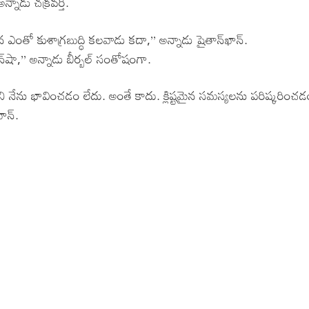
న్నాడు చక్రవర్తి.
ఎంతో కుశాగ్రబుద్ధి కలవాడు కదా,’’ అన్నాడు షైతాన్‌ఖాన్.
‌షా,’’ అన్నాడు బీర్బల్ సంతోషంగా.
ను భావించడం లేదు. అంతే కాదు. క్లిష్టమైన సమస్యలను పరిష్కరించ
ాన్.