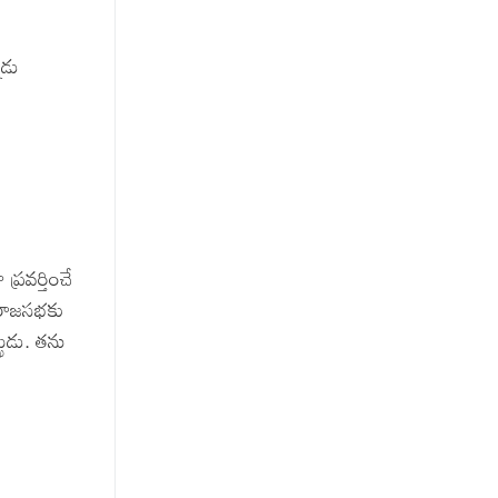
ాడు
ు
్రవర్తించే
ి రాజసభకు
ుడు. తను