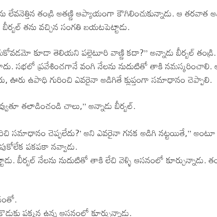
్‌ను లేవనెత్తిన తండ్రి అతణ్ణి ఆప్యాయంగా కౌగిలించుకున్నాడు. ఆ తరవాత అ
ు బీర్బల్ తను వచ్చిన సంగతి బయటపెట్టాడు.
వడమో కూడా తెలియని పల్లెటూరి వాణ్ణి కదా?’’ అన్నాడు బీర్బల్ తండ్రి.
య కాదు. సభలో ప్రవేశించగానే వంగి నేలను నుదుటితో తాకి నమస్కరించాలి
పేరు, ఊరు ఉపాధి గురించి ఎవరైనా అడిగితే క్లుప్తంగా సమాధానం చెప్పాలి.
వ్వుతూ తలాడించండి చాలు,’’ అన్నాడు బీర్బల్.
రిచి సమాధానం చెప్పలేదు?’ అని ఎవరైనా గనక అడిగి నట్టయితే,’’ అంటూ 
ఆపుకోలేక పకపకా నవ్వాడు.
్టాడు. బీర్బల్ నేలను నుదుటితో తాకి లేచి వెళ్ళి ఆసనంలో కూర్చున్నాడు. తం
ాసంతో.
ి కొడుకు పక్కన ఉన్న ఆసనంలో కూర్చున్నాడు.