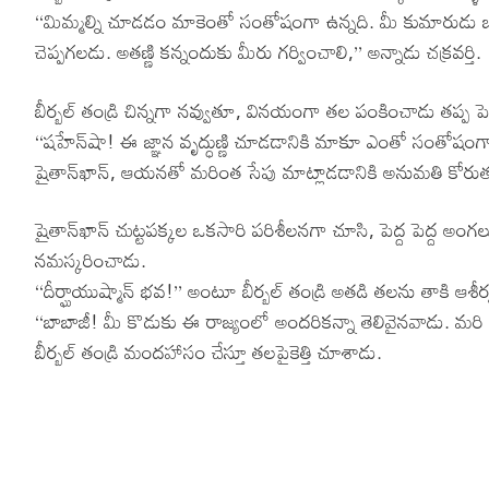
‘‘మిమ్మల్ని చూడడం మాకెంతో సంతోషంగా ఉన్నది. మీ కుమారుడు ఒక అ
చెప్పగలడు. అతణ్ణి కన్నందుకు మీరు గర్వించాలి,’’ అన్నాడు చక్రవర్తి.
బీర్బల్ తండ్రి చిన్నగా నవ్వుతూ, వినయంగా తల పంకించాడు తప్ప పెద
‘‘షహేన్‌షా! ఈ జ్ఞాన వృద్ధుణ్ణి చూడడానికి మాకూ ఎంతో సంతోషంగ
షైతాన్‌ఖాన్, ఆయనతో మరింత సేపు మాట్లాడడానికి అనుమతి కోరుతున్నట్
షైతాన్‌ఖాన్ చుట్టపక్కల ఒకసారి పరిశీలనగా చూసి, పెద్ద పెద్ద అంగల
నమస్కరించాడు.
‘‘దీర్ఘాయుష్మాన్ భవ!’’ అంటూ బీర్బల్ తండ్రి అతడి తలను తాకి ఆశీర
‘‘బాబాజీ! మీ కొడుకు ఈ రాజ్యంలో అందరికన్నా తెలివైనవాడు. మరి 
బీర్బల్ తండ్రి మందహాసం చేస్తూ తలపైకెత్తి చూశాడు.