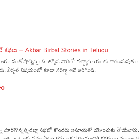
్బల్ కథలు – Akbar Birbal Stories in Telugu
షులకూ సంతోషాన్నిస్తుంది. తక్కిన వారిలో ఈర్ష్యాసూయలకు కారణమవుతుం
 బీర్బల్ విషయంలో కూడా సరిగ్గా అదే జరిగింది.
s
eo
నాన్ని చూరగొన్నప్పుడల్లా సభలో కొందరు అసూయతో దహించుకు పోయేవారు. బ
. వాళ్ళు ఒకనాడు సమావేశమై తమ ఆశ ఫలించడానికి రకరకాల మార్గాల గ