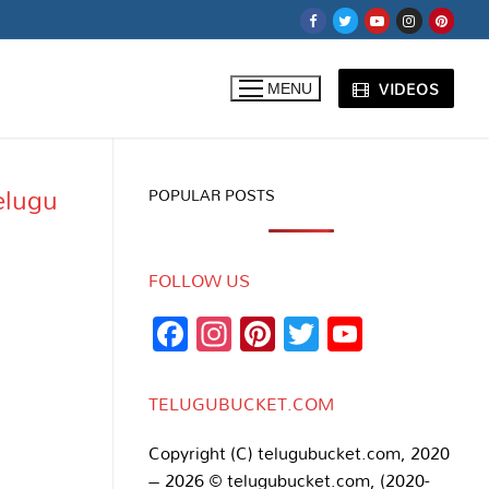
VIDEOS
MENU
Telugu
POPULAR POSTS
FOLLOW US
Facebook
Instagram
Pinterest
Twitter
YouTub
Channe
TELUGUBUCKET.COM
Copyright (C) telugubucket.com, 2020
– 2026 © telugubucket.com, (2020-