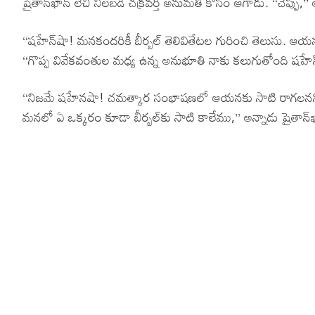
షైతాన్‌ఖాన్ లేచి నిలబడి చక్రవర్తి అనుమతి కోసం ఆగాడు. ‘‘చెప్పు,’’ అ
‘‘షహేన్‌షా! మనకందరికీ బీర్బల్ తెలివితేటల గురించి తెలుసు. ఆయన 
‘‘గొప్ప వివేకవంతుల మధ్య ఉన్న అనుభూతి నాకు కలుగుతోంది షహేన్
‘‘నిజమే షహేనషా! చమత్కార సంభాషణలో ఆయనకు సాటి రాగలనని నే
మనలో ఏ ఒక్కరం కూడా బీర్బల్‌కు సాటి కాలేము,’’ అన్నాడు షైతాన్‌ఖ