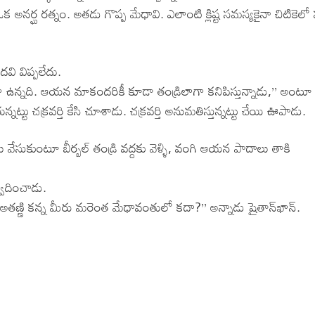
నర్ఘ రత్నం. అతడు గొప్ప మేధావి. ఎలాంటి క్లిష్ట సమస్యకైనా చిటికెలో 
వి విప్పలేదు.
ా ఉన్నది. ఆయన మాకందరికీ కూడా తండ్రిలాగా కనిపిస్తున్నాడు,’’ అంటూ
టు చక్రవర్తి కేసి చూశాడు. చక్రవర్తి అనుమతిస్తున్నట్టు చేయి ఊపాడు.
ు వేసుకుంటూ బీర్బల్ తండ్రి వద్దకు వెళ్ళి, వంగి ఆయన పాదాలు తాకి
్వదించాడు.
అతణ్ణి కన్న మీరు మరెంత మేధావంతులో కదా?’’ అన్నాడు షైతాన్‌ఖాన్.