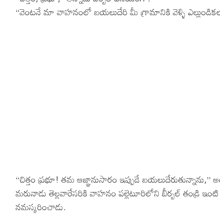
‘‘వెంటనే మా వాహనంలో బయలుదేరి మీ గ్రామానికి వెళ్ళి ఎల్లుండికల్లా 
‘‘చిత్తం ప్రభూ! తమ ఆజ్ఞానుసారం ఇప్పుడే బయలుదేరుతున్నాను,’’ 
మరునాడు తెల్లవారేసరికి వాహనం పల్లెటూరిలోని బీర్బల్ తండ్రి ఇంటి
నమస్కరించాడు.