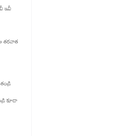
వీ ఇవీ
. ఆ తరవాత
తండ్రి
డ్రి కూడా