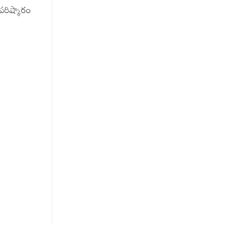
పరిష్కారం