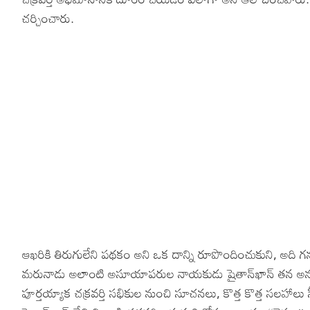
చర్చించారు.
Hinduism
Lyrics in Hin
Tamil
Lyrics in Hin
Lyrics in Tam
Kannada
Lyrics in Tam
Lyrics in Ka
ఆఖరికి తిరుగులేని పథకం అని ఒక దాన్ని రూపొందించుకుని, అది 
మరునాడు అలాంటి అసూయాపరుల నాయకుడు షైతాన్‌ఖాన్ తన అనుచర
పూర్తయ్యాక చక్రవర్తి సభికుల నుంచి సూచనలు, కొత్త కొత్త సలహాలు