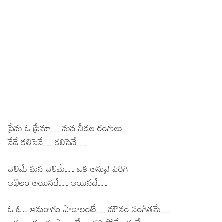
ప్రేమ ఓ ప్రేమా… మన నీడల రంగులు
నేడే కలిసెనే… కలిసెనే…
చెలిమే మన చెలిమే… ఒక అనువై పెరిగి
అఖిలం అయినదే… అయినదే…
ఓ ఓ.. అనురాగం పాడాలంటే… మౌనం సంగీతమే…