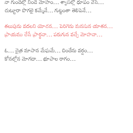
నా గుండెల్లో నిండే మోహం… శ్వాసల్లో ధూపం వేసే…
చుట్టూరా పొగలై కమ్మేనే… గుట్టంతా తెలిపెనే…
తలుపును వదలని యోచన… పెరిగెను మనసున యాతన…
ప్రాయము చేసే ప్రార్థనా… పరుగున వచ్చే మోహనా…
ఓ… చైత్ర మాసాన మేఘమే… చిందేను వర్షం…
కోనల్లోన మోగదా… భూపాల రాగం…