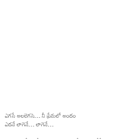
ఎగసే అలలెగసె… నీ ప్రేమలో అందం
ఎదనే లాగెనే… లాగెనే…