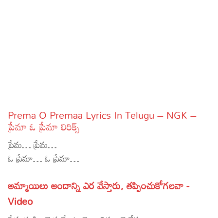
Sports
Gallery*
Poetry
Lyrics
Reviews
Movie Reviews
Food
Prema O Premaa Lyrics In Telugu – NGK –
Articles
ప్రేమా ఓ ప్రేమా లిరిక్స్
ప్రేమ… ప్రేమ…
Facts
ఓ ప్రేమా… ఓ ప్రేమా…
Devotional
అమ్మాయిలు అందాన్ని ఎర వేస్తారు, తప్పించుకోగలవా -
Christianity
Hindi
Video
Hinduism
Lyrics in Hindi – Devotional Songs
Tamil