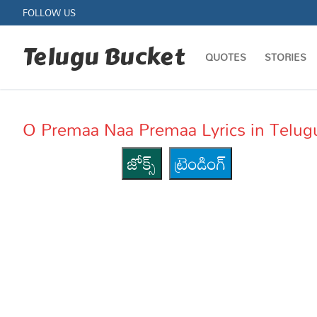
Skip
FOLLOW US
to
content
Telugu Bucket
QUOTES
STORIES
O Premaa Naa Premaa Lyrics in Telug
జోక్స్
ట్రెండింగ్
Quotes
Stories
Jokes
Health