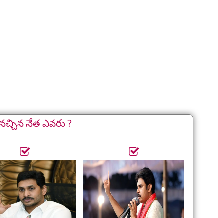
నచ్చిన నేత ఎవరు ?