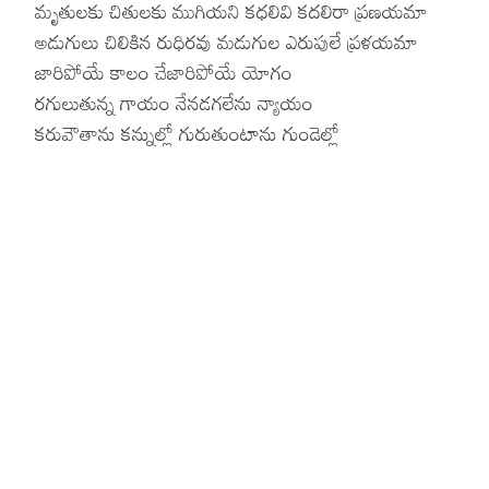
మృతులకు చితులకు ముగియని కధలివి కదలిరా ప్రణయమా
అడుగులు చిలికిన రుధిరవు మడుగుల ఎరుపులే ప్రళయమా
Hinduism
Lyrics in Hin
Tamil
జారిపోయే కాలం చేజారిపోయే యోగం
Lyrics in Hin
Lyrics in Tam
Kannada
రగులుతున్న గాయం నేనడగలేను న్యాయం
కరువౌతాను కన్నుల్లో గురుతుంటాను గుండెల్లో
Lyrics in Tam
Lyrics in Ka