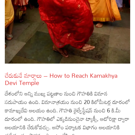
చేరుకునే మార్గాలు – How to Reach Kamakhya
Devi Temple
దేశంలోని అన్ని ముఖ్య పట్టణాల నుంచి గౌహతికి విమాన
సదుపాయం ఉంది. విమానాశ్రయం నుంచి 20 కిలోమీటర్ల దూరంలో
కామాఖ్యదేవి ఆలయం ఉంది. గౌహతి రైల్వేస్టేషన్‌ నుంచి 6 కి.మీ
దూరంలో ఉంది. గౌహతిలో ఎక్కడినుంచైనా ట్యాక్సీ, ఆటోరిక్షా ద్వారా
ఆలయానికి చేరుకోవచ్చు. అసోం పర్యాటక విభాగం ఆలయానికి