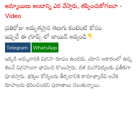
అమ్మాయిలు అందాన్ని ఎర వేస్తారు, తప్పించుకోగలవా -
Lyrics in Hindi – Movie Songs
Lyrics in Tamil – Devotional Songs
Kannada
Video
Lyrics in Tamil – Movie Songs
Lyrics in Kannada – Movie Songs
ప్రతిరోజు అద్బుతమైన తెలుగు కంటెంట్ కోసం
ఇప్పుడే ఈ గ్రూప్స్ లో జాయిన్ అవ్వండి
Telegram
WhatsApp
ఇక్కడి అమ్మవారికి విగ్రహ రూపం ఉండదు. యోని ఆకారంలో ఉన్న
శిలనే విగ్రహంగా భావించి కొలుస్తారు. దశ మహావిద్యలకు ప్రతీకగా
పూజిస్తారు. భక్తుల కోర్కెలను తీర్చడానికి కామాఖ్యాదేవి అనేక
రూపాలను ధరించిందని పురాణాలు చెబుతున్నాయి.