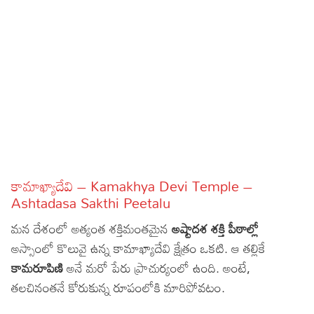
Sports
Gallery*
Poetry
Lyrics
Reviews
Movie Reviews
Food
Articles
కామాఖ్యాదేవి – Kamakhya Devi Temple –
Ashtadasa Sakthi Peetalu
Facts
మన దేశంలో అత్యంత శక్తిమంతమైన
అష్టాదశ శక్తి పీఠాల్లో
Devotional
అస్సాంలో కొలువై ఉన్న కామాఖ్యాదేవి క్షేత్రం ఒకటి. ఆ తల్లికే
కామరూపిణి
అనే మరో పేరు ప్రాచుర్యంలో ఉంది. అంటే,
Christianity
Hindi
తలచినంతనే కోరుకున్న రూపంలోకి మారిపోవటం.
Hinduism
Lyrics in Hindi – Devotional Songs
Tamil