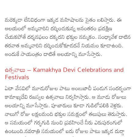
మరెక్కడా లేనివిధంగా ఇక్కడ మహిషాలను సైతం బలిస్తారు. ఈ
ఆలయంలో అమ్మవారిని దర్శించుకున్న అనంతరం ప్రదక్షిణ
చేయకపోతే దర్శనఫలం దక్కదని భక్తుల నమ్మకం. సంధ్యావేళ దాటిన
తరవాత అమ్మవారిని దర్శించుకోకూడదనే నియమం కూడాఉంది.
అందుకే సాయంత్రం దాటితే ఆలయాన్ని మూసేస్తారు.
ఉత్సవాలు – Kamakhya Devi Celebrations and
Festivals
ఏటా వేసవిలో మూడురోజుల పాటు అంబుబాచీ పండుగ సందర్భంగా
కామాఖ్యదేవి రజస్వల ఉత్సవాలు నిర్వహిస్తారు. ఆ మూడు రోజులు
ఆలయాన్ని మూసేస్తారు. పూజారులు కూడా గుడిలోపలికి వెళ్లరు.
నాలుగో రోజు లక్షలమంది భక్తుల సమక్షంలో తలుపులు తెరుస్తారు.
ఆ సమయంలో గర్భగుడి నుంచి ప్రవహించే నీరు ఎరుపురంగులో
ఉంటుంది.నవరాత్రి సమయంలో ఐదు రోజుల పాటు ఇక్కడ దుర్గా