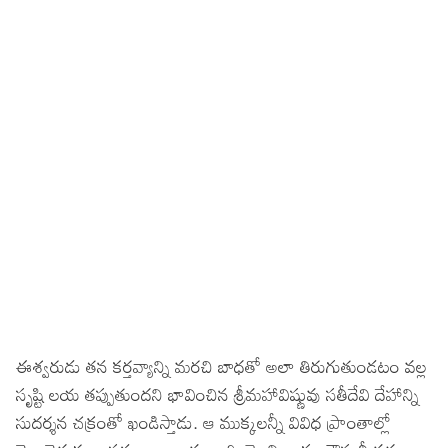
ఈశ్వరుడు తన కర్తవ్యాన్ని మరచి బాధతో అలా తిరుగుతుండటం వల్ల
సృష్టి లయ తప్పుతుందని భావించిన శ్రీమహావిష్ణువు సతీదేవి దేహాన్ని
సుదర్శన చక్రంతో ఖండిస్తాడు. ఆ ముక్కలన్నీ వివిధ ప్రాంతాల్లో