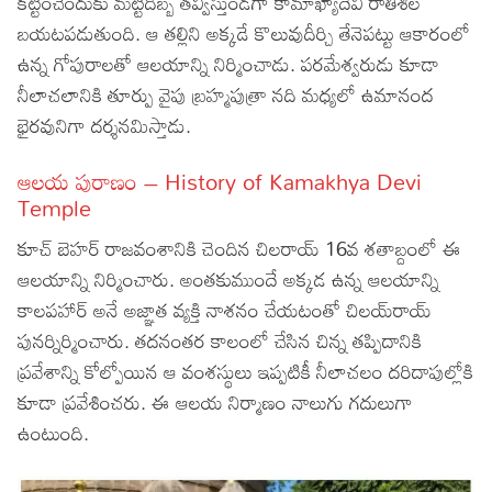
కట్టించేందుకు మట్టిదిబ్బ తవ్విస్తుండగా కామాఖ్యాదేవి రాతిశిల
బయటపడుతుంది. ఆ తల్లిని అక్కడే కొలువుదీర్చి తేనెపట్టు ఆకారంలో
ఉన్న గోపురాలతో ఆలయాన్ని నిర్మించాడు. పరమేశ్వరుడు కూడా
నీలాచలానికి తూర్పు వైపు బ్రహ్మపుత్రా నది మధ్యలో ఉమానంద
భైరవునిగా దర్శనమిస్తాడు.
ఆలయ పురాణం – History of Kamakhya Devi
Temple
కూచ్‌ బెహర్‌ రాజవంశానికి చెందిన చిలరాయ్‌ 16వ శతాబ్దంలో ఈ
ఆలయాన్ని నిర్మించారు. అంతకుముందే అక్కడ ఉన్న ఆలయాన్ని
కాలపహార్‌ అనే అజ్ఞాత వ్యక్తి నాశనం చేయటంతో చిలయ్‌రాయ్‌
పునర్నిర్మించారు. తదనంతర కాలంలో చేసిన చిన్న తప్పిదానికి
ప్రవేశాన్ని కోల్పోయిన ఆ వంశస్థులు ఇప్పటికీ నీలాచలం దరిదాపుల్లోకి
కూడా ప్రవేశించరు. ఈ ఆలయ నిర్మాణం నాలుగు గదులుగా
ఉంటుంది.