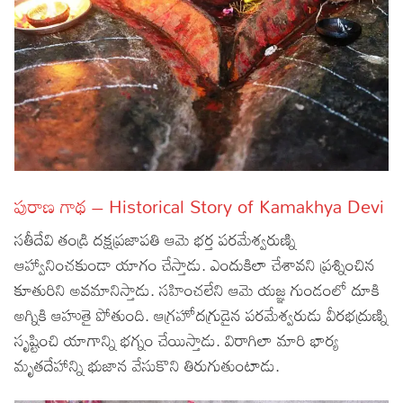
పురాణ గాథ – Historical Story of Kamakhya Devi
సతీదేవి తండ్రి దక్షప్రజాపతి ఆమె భర్త పరమేశ్వరుణ్ని
ఆహ్వానించకుండా యాగం చేస్తాడు. ఎందుకిలా చేశావని ప్రశ్నించిన
కూతురిని అవమానిస్తాడు. సహించలేని ఆమె యజ్ఞ గుండంలో దూకి
అగ్నికి ఆహుతై పోతుంది. ఆగ్రహోదగ్రుడైన పరమేశ్వరుడు వీరభద్రుణ్ని
సృష్టించి యాగాన్ని భగ్నం చేయిస్తాడు. విరాగిలా మారి భార్య
మృతదేహాన్ని భుజాన వేసుకొని తిరుగుతుంటాడు.