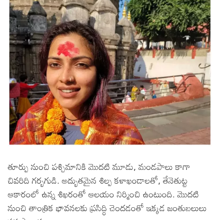
తూర్పు నుంచి పశ్చిమానికి మొదటి మూడు, మండపాలు కాగా
చివరిది గర్భగుడి. అద్భుతమైన శిల్ప కళాఖండాలతో, తేనెతుట్ట
ఆకారంలో ఉన్న శిఖరంతో ఆలయం నిర్మించి ఉంటుంది. మొదటి
నుంచి తాంత్రిక భావనలకు ప్రసిద్ధి చెందడంతో ఇక్కడ జంతుబలులు