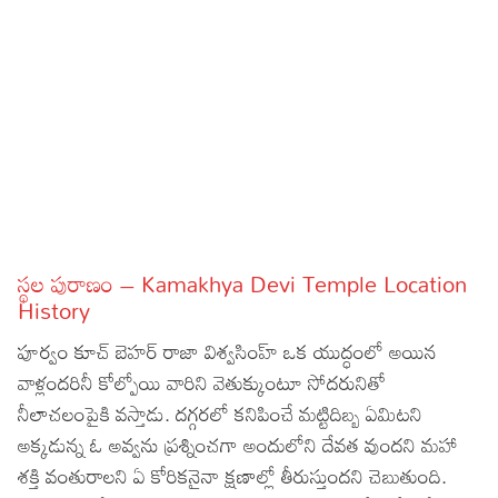
స్థల పురాణం – Kamakhya Devi Temple Location
History
పూర్వం కూచ్‌ బెహర్‌ రాజా విశ్వసింహ్‌ ఒక యుద్ధంలో అయిన
వాళ్లందరినీ కోల్పోయి వారిని వెతుక్కుంటూ సోదరునితో
నీలాచలంపైకి వస్తాడు. దగ్గరలో కనిపించే మట్టిదిబ్బ ఏమిటని
అక్కడున్న ఓ అవ్వను ప్రశ్నించగా అందులోని దేవత వుందని మహా
శక్తి వంతురాలని ఏ కోరికనైనా క్షణాల్లో తీరుస్తుందని చెబుతుంది.