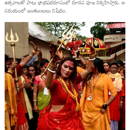
ఉత్సవాలతో పాటు భాద్రపదమాసంలో మానస పూజ నిర్వహిస్తారు. ఆ
సమయంలో జంతుబలులు నిషేదం.