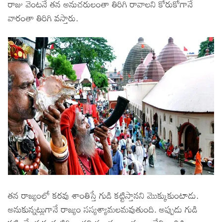
రాజు వెంటనే తన అనుచరులంతా తిరిగి రావాలని కోరుకోగానే
వారంతా తిరిగి వస్తారు.
తన రాజ్యంలో కరవు శాంతిస్తే గుడి కట్టిస్తానని మొక్కుకుంటాడు.
అనుకున్నట్లుగానే రాజ్యం సస్యశ్యామలమవుతుంది. అప్పుడు గుడి