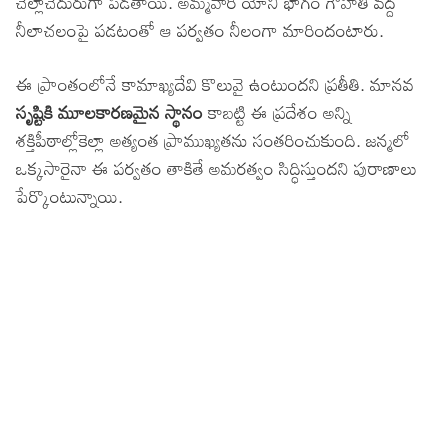
చెల్లాచెదురుగా పడతాయి. అమ్మవారి యోని భాగం గౌహతీ వద్ద
నీలాచలంపై పడటంతో ఆ పర్వతం నీలంగా మారిందంటారు.
ఈ ప్రాంతంలోనే కామాఖ్యదేవి కొలువై ఉంటుందని ప్రతీతి. మానవ
సృష్టికి మూలకారణమైన స్థానం
కాబట్టి ఈ ప్రదేశం అన్ని
శక్తిపీఠాల్లోకెల్లా అత్యంత ప్రాముఖ్యతను సంతరించుకుంది. జన్మలో
ఒక్కసారైనా ఈ పర్వతం తాకితే అమరత్వం సిద్ధిస్తుందని పురాణాలు
పేర్కొంటున్నాయి.