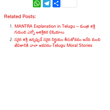
WhatsApp
Telegram
Share
Related Posts:
MANTRA Explanation in Telugu – మంత్ర శక్తి
గురుంచి ఎన్నో ఆశక్తికర విషియాలు
సరైన శక్తి ఉన్నప్పుడే సరైన నిర్ణయం తీసుకోవడం అనేది మంచి
జీవితానికి చాలా అవసరం-Telugu Moral Stories