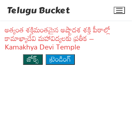
Skip
Telugu Bucket
to
content
అత్యంత శక్తిమంతమైన అష్టాదశ శక్తి పీఠాల్లో
కామాఖ్యాదేవి మహావిద్యలకు ప్రతీక –
Kamakhya Devi Temple
జోక్స్
ట్రెండింగ్
Quotes
Stories
Jokes
Health
More
Dialogues
Contact