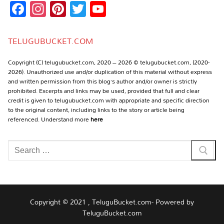
Facebook
Instagram
Pinterest
Twitter
YouTube
Channel
TELUGUBUCKET.COM
Copyright (C) telugubucket.com, 2020 – 2026 © telugubucket.com, (2020-
2026). Unauthorized use and/or duplication of this material without express
and written permission from this blog’s author and/or owner is strictly
prohibited. Excerpts and links may be used, provided that full and clear
credit is given to telugubucket.com with appropriate and specific direction
to the original content, including links to the story or article being
referenced. Understand more
here
Search
for:
Copyright © 2021 , TeluguBucket.com- Powered by
TeluguBucket.com