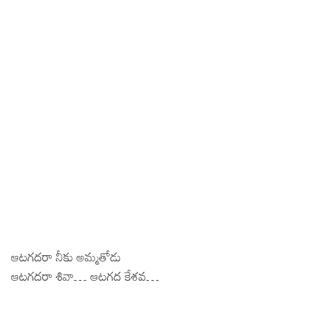
ఆటగదరా నీకు అమ్మతోడు
ఆటగదరా శివా… ఆటగద కేశవ…