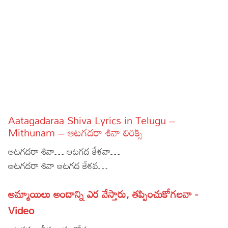
Sports
Gallery*
Poetry
Lyrics
Reviews
Movie Reviews
Food
Aatagadaraa Shiva Lyrics in Telugu –
Articles
Mithunam – ఆటగదరా శివా లిరిక్స్
ఆటగదరా శివా… ఆటగద కేశవా…
Facts
ఆటగదరా శివా ఆటగద కేశవ…
Devotional
అమ్మాయిలు అందాన్ని ఎర వేస్తారు, తప్పించుకోగలవా -
Christianity
Hindi
Video
Hinduism
Lyrics in Hindi – Devotional Songs
Tamil