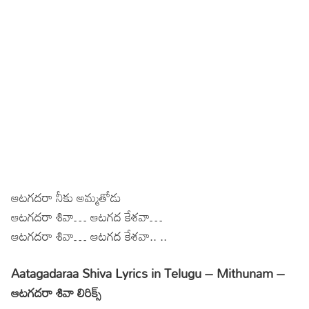
ఆటగదరా నీకు అమ్మతోడు
ఆటగదరా శివా… ఆటగద కేశవా…
ఆటగదరా శివా… ఆటగద కేశవా.. ..
Aatagadaraa Shiva Lyrics in Telugu – Mithunam –
ఆటగదరా శివా లిరిక్స్