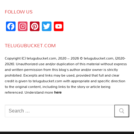
FOLLOW US
Facebook
Instagram
Pinterest
Twitter
YouTube
Channel
TELUGUBUCKET.COM
Copyright (C) telugubucket.com, 2020 – 2026 © telugubucket.com, (2020-
2026). Unauthorized use and/or duplication of this material without express
and written permission from this blog’s author and/or owner is strictly
prohibited. Excerpts and links may be used, provided that full and clear
credit is given to telugubucket.com with appropriate and specific direction
to the original content, including links to the story or article being
referenced. Understand more
here
Search
for: