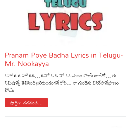
Pranam Poye Badha Lyrics in Telugu-
Mr. Nookayya
ఓహో ఓ ఓ హో ఓఓ… ఓహో ఓ ఓ హో ఓఓప్రాణం పోయే బాధేదో… ఈ
నిమిషాన్నే తెలిసిందిబ్రతికుండంగనే కోసి… నా గుండెను విసిరేసావేప్రాణం
పోయే…
పూర్తిగా చదవండి...