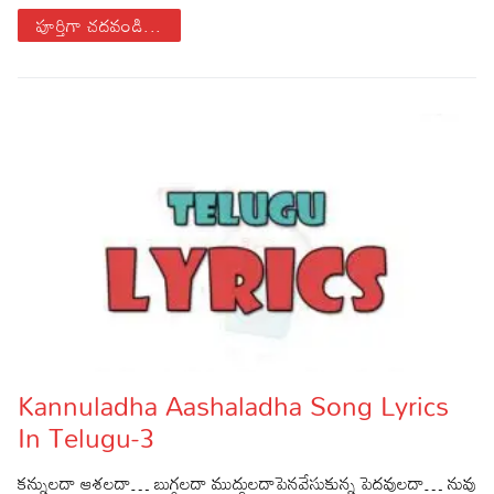
పూర్తిగా చదవండి...
Kannuladha Aashaladha Song Lyrics
In Telugu-3
కన్నులదా ఆశలదా… బుగ్గలదా ముద్దులదాపెనవేసుకున్న పెదవులదా… నువు