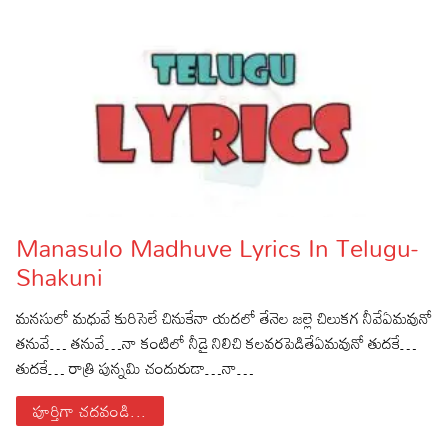
Manasulo Madhuve Lyrics In Telugu-
Shakuni
మనసులో మధువే కురిసెలే చినుకేనా యదలో తేనెల జల్లె చిలుకగ నీవేఏమవునో
తనువే… తనువే…నా కంటిలో నీడై నిలిచి కలవరపెడితేఏమవునో తుదకే…
తుదకే… రాత్రి పున్నమి చందురుడా…నా…
పూర్తిగా చదవండి...