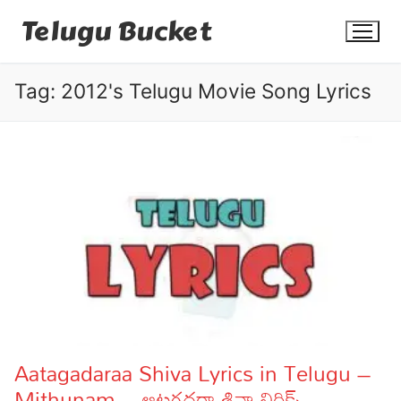
Skip
Telugu Bucket
to
content
Tag:
2012's Telugu Movie Song Lyrics
Quotes
Stories
Jokes
Health
More
Aatagadaraa Shiva Lyrics in Telugu –
Mithunam – ఆటగదరా శివా లిరిక్స్
Dialogues
Contact