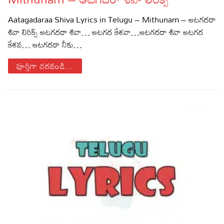
Sports
Gallery*
Aatagadaraa Shiva Lyrics in Telugu – Mithunam – ఆటగదరా
శివా లిరిక్స్ ఆటగదరా శివా… ఆటగద కేశవా…ఆటగదరా శివా ఆటగద
Poetry
కేశవ… ఆటగదరా నీకు…
Lyrics
పూర్తిగా చదవండి...
Reviews
Movie Reviews
Food
Articles
Facts
Devotional
Christianity
Hindi
Hinduism
Lyrics in Hindi – Devotional Songs
Tamil