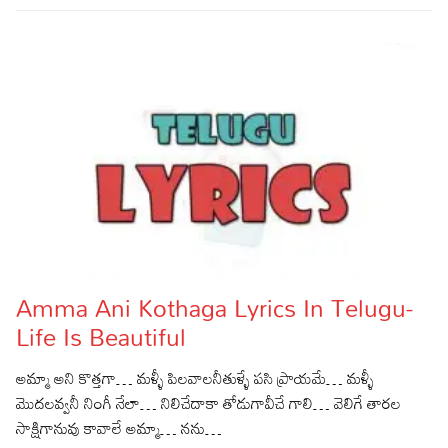
Amma Ani Kothaga Lyrics In Telugu-
Life Is Beautiful
అమ్మా అని కొత్తగా… మళ్ళీ పిలవాలనీతుళ్ళే పసి ప్రాయమే… మళ్ళీ
మొదలవ్వనీ నింగీ నేలా… నిలిచేదాకా తోడుగావీచే గాలి… వెలిగే తారల
సాక్షిగానువు కావాలే అమ్మా… నను…