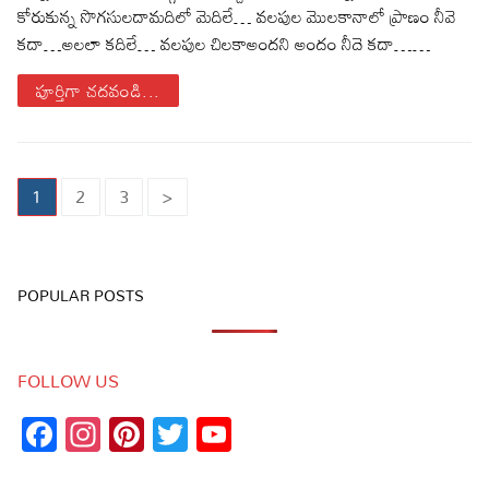
కోరుకున్న సొగసులదామదిలో మెదిలే… వలపుల మొలకానాలో ప్రాణం నీవె
కదా…అలలా కదిలే… వలపుల చిలకాఅందని అందం నీదె కదా……
పూర్తిగా చదవండి...
Posts
1
2
3
>
pagination
POPULAR POSTS
FOLLOW US
Facebook
Instagram
Pinterest
Twitter
YouTube
Channel