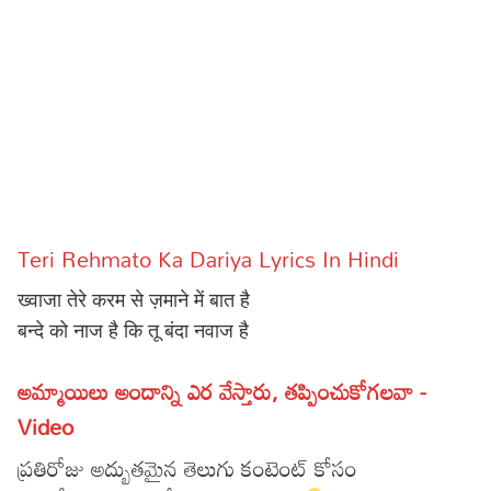
Sports
Gallery*
Poetry
Lyrics
Reviews
Movie Reviews
Food
Teri Rehmato Ka Dariya Lyrics In Hindi
Articles
ख्वाजा तेरे करम से ज़माने में बात है
Facts
बन्दे को नाज है कि तू बंदा नवाज है
Devotional
అమ్మాయిలు అందాన్ని ఎర వేస్తారు, తప్పించుకోగలవా -
Video
Christianity
Hindi
ప్రతిరోజు అద్బుతమైన తెలుగు కంటెంట్ కోసం
Hinduism
Lyrics in Hindi – Devotional Songs
Tamil