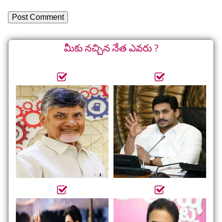
మీకు నచ్చిన నేత ఎవరు ?