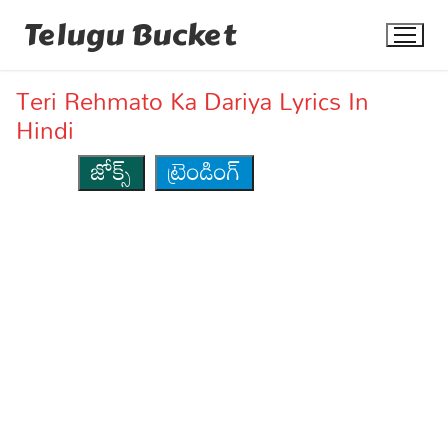
Skip
Telugu Bucket
to
content
Teri Rehmato Ka Dariya Lyrics In
Hindi
జోక్స్
ట్రెండింగ్
Quotes
Stories
Jokes
Health
More
Dialogues
Contact