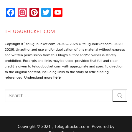
Facebook
Instagram
Pinterest
Twitter
YouTube
Channel
TELUGUBUCKET.COM
Copyright (C) telugubucket.com, 2020 – 2026 © telugubucket.com, (2020-
2026). Unauthorized use and/or duplication of this material without express
and written permission from this blog’s author and/or owner is strictly
prohibited. Excerpts and links may be used, provided that full and clear
credit is given to telugubucket.com with appropriate and specific direction
to the original content, including links to the story or article being
referenced. Understand more
here
Search
for:
Copyright © 2021 , TeluguBucket.com- Powered by