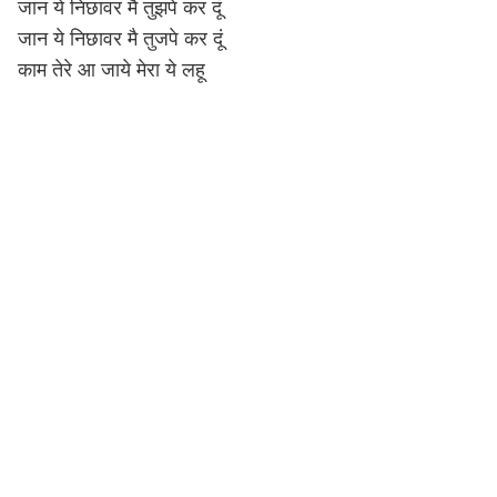
जान ये निछावर मै तुझपे कर दूं
जान ये निछावर मै तुजपे कर दूं
काम तेरे आ जाये मेरा ये लहू