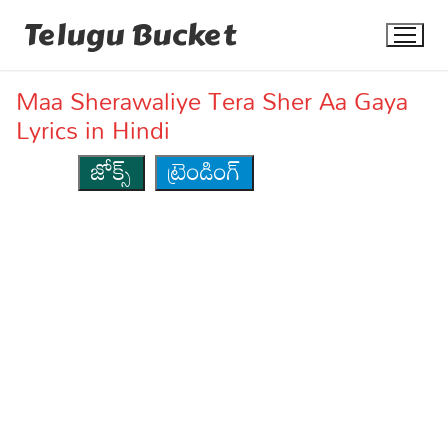
Skip
Telugu Bucket
to
content
Maa Sherawaliye Tera Sher Aa Gaya
Lyrics in Hindi
జోక్స్
ట్రెండింగ్
Quotes
Stories
Jokes
Health
More
Dialogues
Contact