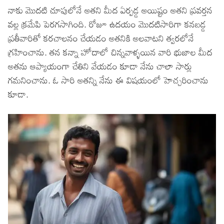
నాకు మొదటి చూపులోనే అతని మీద ఏర్పడ్డ అయిష్టం అతని ప్రవర్తన
వల్ల క్రమేపి పెరగసాగింది. రోజూ ఉదయం మొదటిసారిగా కనబడ్డ
ప్రతీవారితో కరచాలనం చేయడం అతనికి అలవాటని త్వరలోనే
గ్రహించాను. తన కన్నా హోదాలో చిన్నవాళ్ళయిన వారి భుజాల మీద
అతను ఆప్యాయంగా చేతిని వేయడం కూడా నేను చాలా సార్లు
గమనించాను. ఓ సారి అతన్ని నేను ఈ విషయంలో హెచ్చరించాను
కూడా.