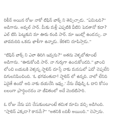
రిలీవ్ అయిన రోజు నాకో టిఫిన్ బాక్స్ ని తెచ్చిచ్చాడు. “ఏమిటది?”
అడిగాను. అవ్వల్ సార్. మీకు మళ్లీ ఎప్పటికి వీటిని పెడతానో కదా?
ఎల్ టిసి పెట్టుకుని మా ఊరు రండి సార్. మా ఇంట్లో ఉండచ్చు. నా
బావమరిది ఒకడు ఖాళీగా ఉన్నాడు. కేరళని చూపిస్తాడు.”
“టిఫిన్ బాక్స్ ని ఎలా తిరిగి ఇవ్వను?” అతను వెళ్ళబోతూంటే
అడిగాను. “ఊరుకోండి సార్. నా గుర్తుగా ఉంచుకోండది.” బ్రాంచి
లోంచి బయటకి వెళ్తున్న స్టాలిన్ చూస్తే నాకు మనసులో ఏదో చెప్పలేని
దిగులనిపించింది. ‘ఓ భగవంతుడా! స్టాలిన్ లో ఉన్నది. నాలో లేనిది
ఏదైతే ఉందో అది నాకు దయచేసి ఇవ్వు.’ నేను దేవుడ్ని ఓ దాని కోసం
బలంగా ప్రార్ధించడం నా జీవితంలో అదే మొదటిసారి.
ఓ రోజు నేను పని చేసుకుంటూంటే తమిళ మామి వచ్చి అడిగింది.
“స్టాలిన్ ఎక్కడా? కానమే?” “అతనికి బదిలీ అయింది.” చెప్పాను.