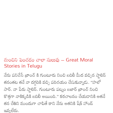
Sports
Gallery*
Poetry
Lyrics
Reviews
Movie Reviews
Food
మంచిని పెంచడం చాలా సులువు – Great Moral
Articles
Stories in Telugu
నేను పనిచేసే బ్రాంచ్ కి గుంటూరు నించి బదిలీ మీద వచ్చిన స్టాలిన్
Facts
తనంతట తనే నా దగ్గరికి వచ్చి పరిచయం చేసుకున్నాడు. “హలో
Devotional
సార్. నా పేరు స్టాలిన్. గుంటూరు పట్నం బజార్ బ్రాంచ్ నించి
కొత్తగా నాకిక్కడికి బదిలీ అయింది.” కరచాలనం చేయడానికి అతనే
Christianity
Hindi
తన చేతిని ముందుగా చాపితే కాని నేను అతనికి షేక్ హాండ్
Hinduism
Lyrics in Hindi – Devotional Songs
Tamil
ఇవ్వలేదు.