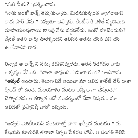
“మరి మీకు?” ప్రశ్నించాను.
“నాకు ఇంకో బాక్స్ తెచ్చుకున్నాను. మీరనుకున్నంత త్యాగరాజుని
కాదు సార్ నేను.” నవ్వుతూ చెప్పాడు. కేంటీన్ కి వెళితే పద్దెనిమిది
రూపాయలవుతాయి కాబట్టి నేను వద్దనలేదు. ఇంకో మాటెందుకు?
నేనైతే అతని భార్య ఊరెళ్ళిందని తెలిసిన అతను చేసిన పని చేసి
ఉండేవాడిని కాను.
తిన్నాక ఆ బాక్స్ ని నన్ను కడగనివ్వలేదు. అతనే కడగడం నాకు
ఆశ్చర్యం వేసింది. “చాలా బావుంది. ఏమిటా కూర?” అడిగాను.
“
అవ్వల్
అంటారు. తెలుగావిడే అయినా మా ఆవిడ కాలేజ్ డేస్ దాకా
క్విలన్ లో ఉంది. మలయాళం వంటకాలన్నీ బాగా చేస్తుంది.”
చెప్పాడతను ఆ తర్వాత ఏదో సందర్భంలో నేనా విషయం మా
ఆవిడతో ప్రస్తావిస్తే నాతో చెప్పింది.
“అవ్వల్ వెజిటేరియన్ వంటకాల్లో బాగా ఖరీదైన వంటకం.” మా
కేషియర్ కూతురికి తపాలా బిళ్ళల సేకరణ హాబీ. ఆ సంగతి తెలిసి