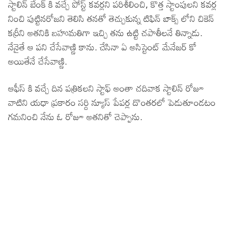
స్టాలిన్ బేంక్ కి వచ్చే పోస్ట్ కవర్లని పరిశీలించి, కొత్త స్టాంపులని కవర్ల
నించి పుట్టినరోజని తెలిసి తనతో తెచ్చుకున్న టిఫిన్ బాక్స్ లోని చికెన్
కర్రీని అతనికి బహుమతిగా ఇచ్చి తను ఉట్టి చపాతీలనే తిన్నాడు.
నేనైతే ఆ పని చేసేవాణ్ణి కాను. చేసినా ఏ అసిస్టెంట్ మేనేజర్ కో
అయితేనే చేసేవాణ్ణి.
ఆఫీస్ కి వచ్చే దిన పత్రికలని స్టాఫ్ అంతా చదివాక స్టాలిన్ రోజూ
వాటిని యధా ప్రకారం సర్ది న్యూస్ పేపర్ల దొంతరలో పెడుతూండటం
గమనించి నేను ఓ రోజూ అతనితో చెప్పాను.