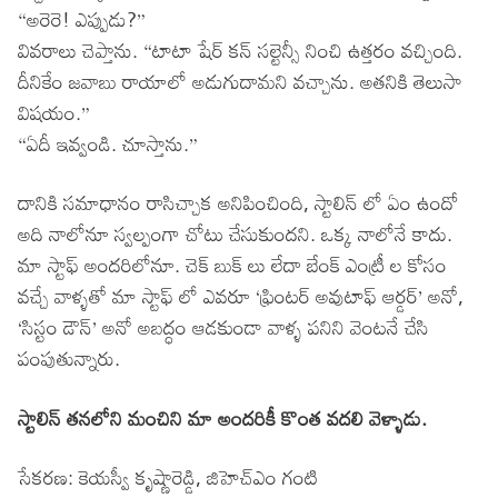
“అరెరె! ఎప్పుడు?”
వివరాలు చెప్తాను. “టాటా షేర్ కన్ సల్టెన్సీ నించి ఉత్తరం వచ్చింది.
దీనికేం జవాబు రాయాలో అడుగుదామని వచ్చాను. అతనికి తెలుసా
విషయం.”
“ఏదీ ఇవ్వండి. చూస్తాను.”
దానికి సమాధానం రాసిచ్చాక అనిపించింది, స్టాలిన్ లో ఏం ఉందో
అది నాలోనూ స్వల్పంగా చోటు చేసుకుందని. ఒక్క నాలోనే కాదు.
మా స్టాఫ్ అందరిలోనూ. చెక్ బుక్ లు లేదా బేంక్ ఎంట్రీ ల కోసం
వచ్చే వాళ్ళతో మా స్టాఫ్ లో ఎవరూ ‘ఫ్రింటర్ అవుటాఫ్ ఆర్డర్’ అనో,
‘సిస్టం డౌన్’ అనో అబద్ధం ఆడకుండా వాళ్ళ పనిని వెంటనే చేసి
పంపుతున్నారు.
స్టాలిన్ తనలోని మంచిని మా అందరికీ కొంత వదలి వెళ్ళాడు.
సేకరణ: కెయస్వీ కృష్ణారెడ్డి, జిహెచ్ఎం గంటి