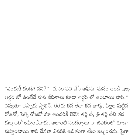
“ఎందుకీ దండగ పని?” “మనం పని చేసే ఆఫీసు, మనం ఉండే ఇల్లు
ఆర్డర్ లో ఉంటేనే మన జీవితాలు కూడా ఆర్డర్ లో ఉంటాయి సార్.”
నవ్వుతూ చెప్పాడు స్టాలిన్. తరచు తన లేదా తన భార్య, పిల్లల పుట్టిన
రోజనో, పెళ్ళి రోజనో మా అందరికీ లెవెన్ తర్టి టీ, త్రి తర్టి టీని తన
డబ్బులతో ఇప్పించేవాడు. అలాంటి సందర్భాలు నా జీవితంలో కూడా
వస్తూంటాయి కాని నేనలా ఎవరికి ఉచితంగా టీలు ఇప్పించను. పైగా