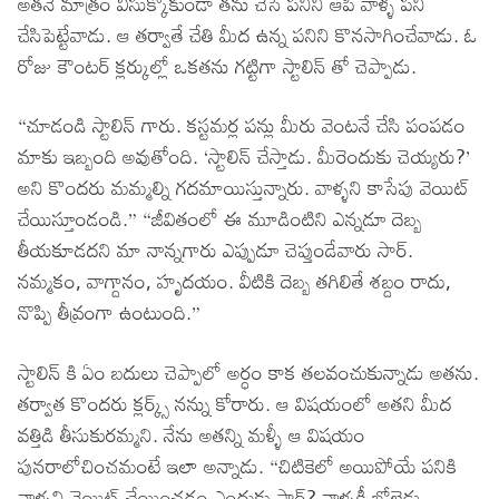
అతనే మాత్రం విసుక్కోకుండా తను చేసే పనిని ఆపి వాళ్ళ పని
చేసిపెట్టేవాడు. ఆ తర్వాతే చేతి మీద ఉన్న పనిని కొనసాగించేవాడు. ఓ
రోజు కౌంటర్ క్లర్కుల్లో ఒకతను గట్టిగా స్టాలిన్ తో చెప్పాడు.
“చూడండి స్టాలిన్ గారు. కస్టమర్ల పన్లు మీరు వెంటనే చేసి పంపడం
మాకు ఇబ్బంది అవుతోంది. ‘స్టాలిన్ చేస్తాడు. మీరెందుకు చెయ్యరు?’
అని కొందరు మమ్మల్ని గదమాయిస్తున్నారు. వాళ్ళని కాసేపు వెయిట్
చేయిస్తూండండి.” “జీవితంలో ఈ మూడింటిని ఎన్నడూ దెబ్బ
తీయకూడదని మా నాన్నగారు ఎప్పుడూ చెప్తుండేవారు సార్.
నమ్మకం, వాగ్దానం, హృదయం. వీటికి దెబ్బ తగిలితే శబ్దం రాదు,
నొప్పి తీవ్రంగా ఉంటుంది.”
స్టాలిన్ కి ఏం బదులు చెప్పాలో అర్ధం కాక తలవంచుకున్నాడు అతను.
తర్వాత కొందరు క్లర్క్స్ నన్ను కోరారు. ఆ విషయంలో అతని మీద
వత్తిడి తీసుకురమ్మని. నేను అతన్ని మళ్ళీ ఆ విషయం
పునరాలోచించమంటే ఇలా అన్నాడు. “చిటికెలో అయిపోయే పనికి
వాళ్ళని వెయిట్ చేయించడం ఎందుకు సార్? వాళ్ళకీ బోలెడు