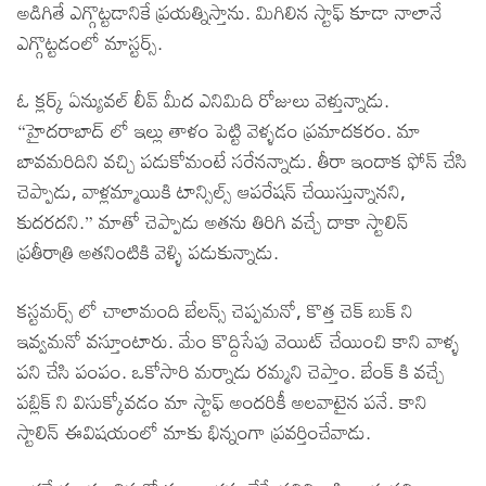
అడిగితే ఎగ్గొట్టడానికే ప్రయత్నిస్తాను. మిగిలిన స్టాఫ్ కూడా నాలానే
ఎగ్గొట్టడంలో మాస్టర్స్.
ఓ క్లర్క్ ఏన్యువల్ లీవ్ మీద ఎనిమిది రోజులు వెళ్తున్నాడు.
“హైదరాబాద్ లో ఇల్లు తాళం పెట్టి వెళ్ళడం ప్రమాదకరం. మా
బావమరిదిని వచ్చి పడుకోమంటే సరేనన్నాడు. తీరా ఇందాక ఫోన్ చేసి
చెప్పాడు, వాళ్లమ్మాయికి టాన్సిల్స్ ఆపరేషన్ చేయిస్తున్నానని,
కుదరదని.” మాతో చెప్పాడు అతను తిరిగి వచ్చే దాకా స్టాలిన్
ప్రతీరాత్రి అతనింటికి వెళ్ళి పడుకున్నాడు.
కస్టమర్స్ లో చాలామంది బేలన్స్ చెప్పమనో, కొత్త చెక్ బుక్ ని
ఇవ్వమనో వస్తూంటారు. మేం కొద్దిసేపు వెయిట్ చేయించి కాని వాళ్ళ
పని చేసి పంపం. ఒకోసారి మర్నాడు రమ్మని చెప్తాం. బేంక్ కి వచ్చే
పబ్లిక్ ని విసుక్కోవడం మా స్టాఫ్ అందరికీ అలవాటైన పనే. కాని
స్టాలిన్ ఈవిషయంలో మాకు భిన్నంగా ప్రవర్తించేవాడు.