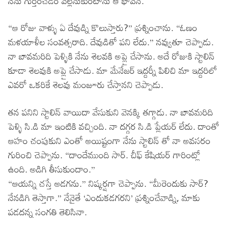
నేను గుర్తించడం వల్లనుకుంటాను ఆ భావన.
“ఆ రోజు వాళ్ళు ఏ దేవుడ్ని కొలుస్తారు?” ప్రశ్నించాను. “ఓణం
మళయాళీల సంవత్సరాది. దేవుడితో పని లేదు.” నవ్వుతూ చెప్పాడు.
నా బావమరిది పెళ్ళికి నేను శెలవకి అప్లై చేసాను. అదే రోజుకి స్టాలిన్
కూడా శెలవుకి అప్లై చేసాడు. మా మేనేజర్ ఇద్దర్నీ పిలిచి మా ఇద్దరిలో
ఎవరో ఒకరికే శెలవు మంజూరు చేస్తానని చెప్పాడు.
తన పనిని స్టాలిన్ వాయిదా వేసుకుని వెనక్కి తగ్గాడు. నా బావమరిది
పెళ్ళి సి.డి మా ఇంటికి వచ్చింది. నా దగ్గర సి.డి ప్లేయర్ లేదు. దాంతో
ఆహం చంపుకుని ఎంతో అయిష్టంగా నేను స్టాలిన్ తో నా అవసరం
గురించి చెప్పాను. “దాందేముంది సార్. చీఫ్ కేషియర్ గారింట్లో
ఉంది. అడిగి తీసుకుందాం.”
“ఆయన్ని చస్తే అడగను.” నిష్కర్షగా చెప్పాను. “మీరెందుకు సార్?
నేనడిగి తెస్తాగా.” నేనైతే ‘ఎందుకడగరని’ ప్రశ్నించేవాడ్ని, మాకు
పడదన్న సంగతి తెలిసినా.