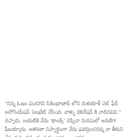
“నిన్న ఓణం పండగని సికింద్రాబాద్ లోని మళయాళీ వెల్ ఫేర్
అసోసియేషన్ సెలబ్రేట్ చేసింది. వాళ్ళు డెకరేషన్ కి వాడినవివి.”
చెప్పాడు. బయటికి నేను ‘థాంక్స్’ చెప్పినా మనసులో అనజీగా
ఫీలయ్యాను. అతనలా నిస్వార్ధంగా నేను ప్రవర్తించనన్న నా తీరుని