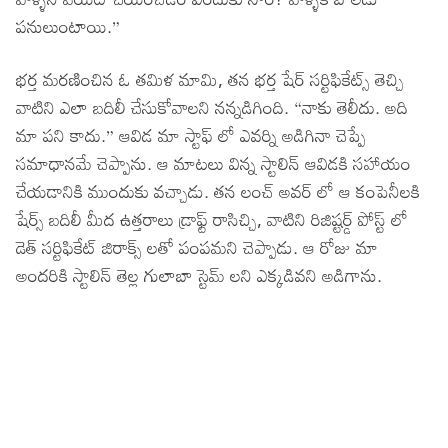
పనులుంటాయి.”
భర్త మరణించిన ఓ తమిళ మామి, తన భర్త షేర్ సర్టిఫికేట్స్ తెచ్చి
వాటిని ఎలా బదిలీ చేసుకోవాలని నన్నడిగింది. “నాకు తెలీదు. అది
మా పని కాదు.” ఆవిడ మా స్టాఫ్ లో ఎవర్ని అడిగినా చెప్పే
సమాధానమే చెప్పాను. ఆ మాటలు విన్న స్టాలిన్ ఆవిడకి సహాయం
చేయడానికి ముందుకు వచ్చాడు. తన లంచ్ అవర్ లో ఆ కంపెనీలకి
షేర్స్ బదిలీ మీద ఉత్తరాలు డ్రాఫ్ట్ రాసిచ్చి, వాటిని రిజిష్టర్డ్ పోస్ట్ లో
డెత్ సర్టిఫికేట్ జిరాక్స్ లతో పంపమని చెప్పాడు. ఆ రోజు మా
అందరికి స్టాలిన్ తెల్ల గులాబా స్టెమ్ లని ఎక్కడివని అడిగాను.