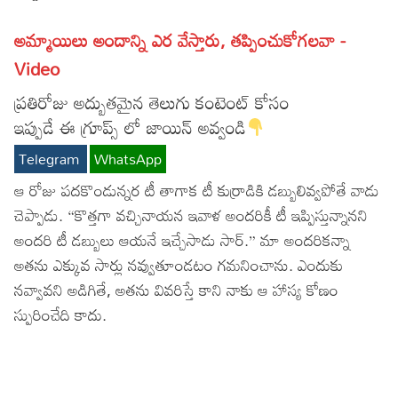
Lyrics in Hindi – Movie Songs
Lyrics in Tamil – Devotional Songs
Kannada
అమ్మాయిలు అందాన్ని ఎర వేస్తారు, తప్పించుకోగలవా -
Lyrics in Tamil – Movie Songs
Lyrics in Kannada – Movie Songs
Video
ప్రతిరోజు అద్బుతమైన తెలుగు కంటెంట్ కోసం
ఇప్పుడే ఈ గ్రూప్స్ లో జాయిన్ అవ్వండి
Telegram
WhatsApp
ఆ రోజు పదకొండున్నర టీ తాగాక టీ కుర్రాడికి డబ్బులివ్వపోతే వాడు
చెప్పాడు. “కొత్తగా వచ్చినాయన ఇవాళ అందరికీ టీ ఇప్పిస్తున్నానని
అందరి టీ డబ్బులు ఆయనే ఇచ్చేసాడు సార్.” మా అందరికన్నా
అతను ఎక్కువ సార్లు నవ్వుతూండటం గమనించాను. ఎందుకు
నవ్వావని అడిగితే, అతను వివరిస్తే కాని నాకు ఆ హాస్య కోణం
స్పురించేది కాదు.