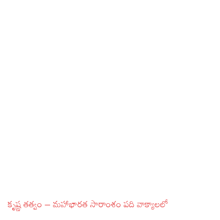
కృష్ణ తత్వం – మహాభారత సారాంశం పది వాక్యాలలో