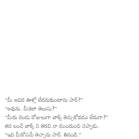
“మీ ఆవిడ ఊళ్లో లేదనుకుంటాను సార్?”
“అవును. మీకెలా తెలుసు?”
“మీరు రెండు రోజులుగా బాక్స్ తెచ్చుకోవడం లేదుగా?”
తన లంచ్ బాక్స్ ని తెరచి నా ముందుంచి చెప్పాడు.
“ఇది మీకోసమే తెచ్చాను సార్. తినండి.”