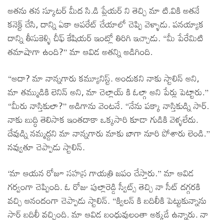
అతను తన స్కూటర్ మీద సి.డి ప్లేయర్ ని తెచ్చి మా టి.వికి అతనే
కనెక్ట్ చేసి, దాన్ని ఏకా ఆపరేట్ చేయాలో చెప్పి వెళ్ళాడు. పనయ్యాక
దాన్ని తీసుకెళ్ళి చీఫ్ కేషియర్ ఇంట్లో తిరిగి ఇచ్చాడు. “మీ పేరేమిటి
తమాషాగా ఉంది?” మా ఆవిడ అతన్ని అడిగింది.
“అదా? మా నాన్నగారు కమ్యూనిస్ట్. అందుకని నాకు స్టాలిన్ అని,
మా తమ్ముడికి లెనిన్ అని, మా చెల్లాయ్ కి ఓల్గా అని పేర్లు పెట్టారు.”
“మీరు నాస్తికులా?” అడిగాను వెంటనే. “నేను పక్కా నాస్తికుడ్ని సార్.
నాకు బుద్ధి తెలిసాక ఇంతదాకా ఒక్కసారి కూడా గుడికి వెళ్ళలేదు.
దేవుడ్ని నమ్మద్దని మా నాన్నగారు మాకు బాగా నూరి పోశారు లెండి.”
నవ్వుతూ చెప్పాడు స్టాలిన్.
‘మా ఆయన రోజూ సహస్ర గాయత్రి జపం చేస్తారు.” మా ఆవిడ
గర్వంగా చెప్పింది. ఓ రోజు పుల్లారెడ్డి స్వీట్స్ తెచ్చి నా సీట్ దగ్గరకి
వచ్చి ఆనందంగా చెప్పాడు స్టాలిన్. “క్విలన్ కి బదిలీకి పెట్టుకున్నాను
సార్ బదిలీ వచ్చింది. మా ఆవిడ బంధువులంతా అక్కడే ఉన్నారు. నా