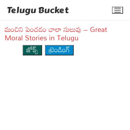
Skip
Telugu Bucket
to
content
మంచిని పెంచడం చాలా సులువు – Great
Moral Stories in Telugu
జోక్స్
ట్రెండింగ్
Quotes
Stories
Jokes
Health
More
Dialogues
Contact