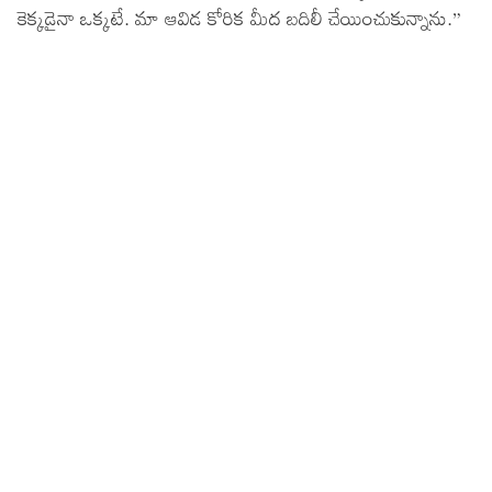
కెక్కడైనా ఒక్కటే. మా ఆవిడ కోరిక మీద బదిలీ చేయించుకున్నాను.”