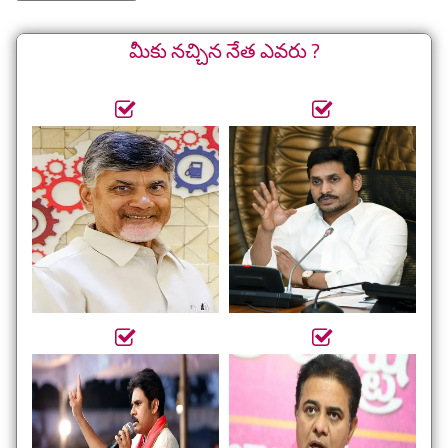
మీకు నచ్చిన నేత ఎవరు ?