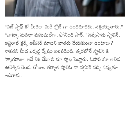
“సబ్ స్టాఫ్ తో మీరలా మరీ క్లోజ్ గా ఉండకూడదు. నెత్తికెక్కుతారు.”
“వాళ్ళూ మనలా మనుషులేగా. పోనీండి సార్.” నవ్వేసాడు స్టాలిన్.
ఆఫ్టరాల్ క్లర్క్ ఆఫీసర్ మాటని ఖాతరు చేయకుండా ఉంటాడా?
నాకతని మీద ఏర్పడ్డ ద్వేషం బలపడింది. త్వరలోనే స్టాలిన్ కి
‘త్యాగరాజు’ అనే నిక్ నేమ్ ని మా స్టాఫ్ పెట్టారు. ఓసారి మా ఆవిడ
ఊరెళ్ళిన రెండు రోజుల తర్వాత స్టాలిన్ నా దగ్గరకి వచ్చి నవ్వుతూ
అడిగాడు.