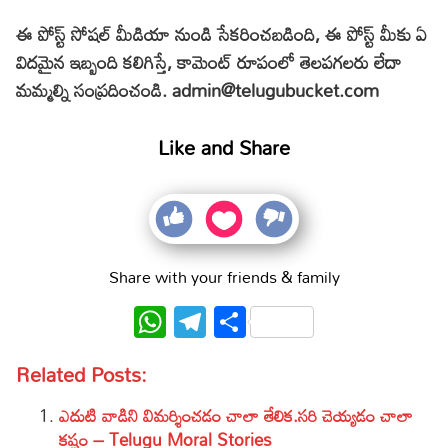
ఈ పోస్ట్ సోషల్ మీడియా నుండి సేకరించబడింది, ఈ పోస్ట్ మీకు ఏ
విదమైన ఇబ్బంది
కలిగి
స్తే, కామెంట్ రూపంలో తెలపగలరు లేదా
మమ్మల్ని సంప్రదించండి. admin@telugubucket.com
Like and Share
Share with your friends & family
WhatsApp
Telegram
Share
Related Posts:
ఎదుటి వాడిని విమర్శించడం చాలా తేలిక.సరి చెయ్యడం చాలా
కష్టం – Telugu Moral Stories