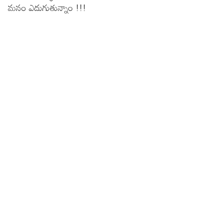
మనం ఎదుగుతున్నాం !!!