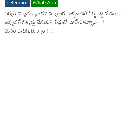
Telegram
WhatsApp
Lyrics in Hindi – Movie Songs
Lyrics in Tamil – Devotional Songs
Kannada
నిక్కర్ చిన్నదయ్యిందని స్కూలుకు వెళ్ళడానికి సిగ్గుపడ్డ మనం…
ఇప్పుడవే నిక్కర్లు వేసుకుని వీధుల్లో ఊరేగుతున్నాం…!
Lyrics in Tamil – Movie Songs
Lyrics in Kannada – Movie Songs
మనం ఎదుగుతున్నాం !!!