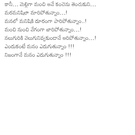
కానీ… మెల్లిగా మంచి అనే కంచెను తెంచుకుని…
మరమనిషిలా మారిపోతున్నాం…!
మనలో మనిషికి దూరంగా పారిపోతున్నాం..!
మంచి నుంచి వేగంగా జారిపోతున్నాం…!
నలుగురికి వెలుగునివ్వకుండానే ఆరిపోతున్నాం…!
ఎందుకంటే మనం ఎదుగుతున్నాం !!!
నిజంగానే మనం ఎదుగుతున్నాం !!!