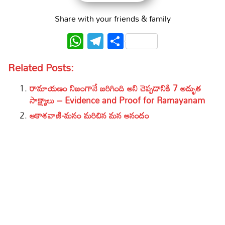
Share with your friends & family
WhatsApp
Telegram
Share
Related Posts:
రామాయణం నిజంగానే జరిగింది అని చెప్పడానికి 7 అద్భుత
సాక్ష్యాలు – Evidence and Proof for Ramayanam
ఆకాశవాణి-మనం మరిచిన మన ఆనందం