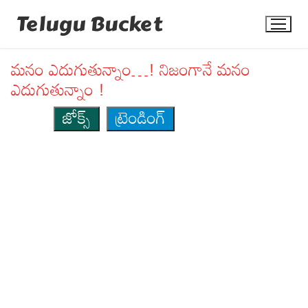
Skip
Telugu Bucket
to
content
మనం ఎదుగుతున్నాం…! నిజంగానే మనం
ఎదుగుతున్నాం !
జోక్స్
ట్రెండింగ్
Quotes
Stories
Jokes
Health
More
Dialogues
Contact