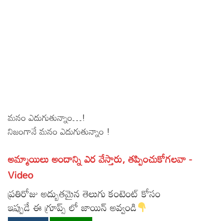
Sports
Gallery*
Poetry
Lyrics
Reviews
Movie Reviews
Food
మనం ఎదుగుతున్నాం…!
Articles
నిజంగానే మనం ఎదుగుతున్నాం !
Facts
అమ్మాయిలు అందాన్ని ఎర వేస్తారు, తప్పించుకోగలవా -
Devotional
Video
Christianity
Hindi
ప్రతిరోజు అద్బుతమైన తెలుగు కంటెంట్ కోసం
ఇప్పుడే ఈ గ్రూప్స్ లో జాయిన్ అవ్వండి
Hinduism
Lyrics in Hindi – Devotional Songs
Tamil