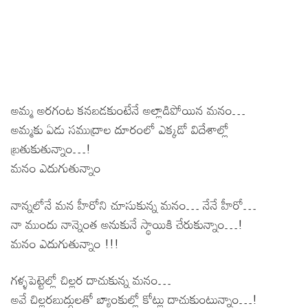
అమ్మ అరగంట కనబడకుంటేనే అల్లాడిపోయిన మనం…
అమ్మకు ఏడు సముద్రాల దూరంలో ఎక్కడో విదేశాల్లో
బ్రతుకుతున్నాం…!
మనం ఎదుగుతున్నాం
నాన్నలోనే మన హీరోని చూసుకున్న మనం… నేనే హీరో…
నా ముందు నాన్నెంత అనుకునే స్థాయికి చేరుకున్నాం…!
మనం ఎదుగుతున్నాం !!!
గళ్ళపెట్టెల్లో చిల్లర దాచుకున్న మనం…
అవే చిల్లరబుద్ధులతో బ్యాంకుల్లో కోట్లు దాచుకుంటున్నాం…!