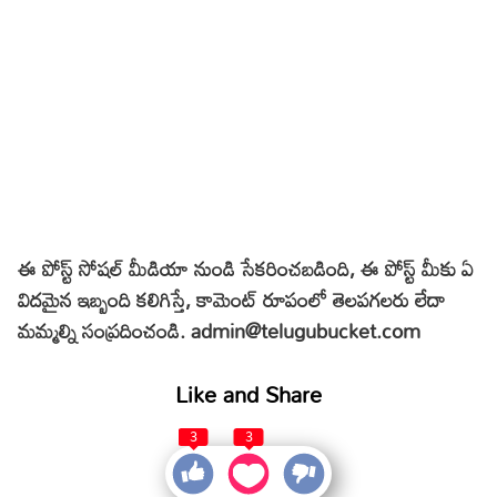
ఈ పోస్ట్ సోషల్ మీడియా నుండి సేకరించబడింది, ఈ పోస్ట్ మీకు ఏ
విదమైన ఇబ్బంది
కలిగి
స్తే, కామెంట్ రూపంలో తెలపగలరు లేదా
మమ్మల్ని సంప్రదించండి. admin@telugubucket.com
Like and Share
3
3