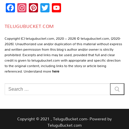
Facebook
Instagram
Pinterest
Twitter
YouTube
Channel
TELUGUBUCKET.COM
Copyright (C) telugubucket.com, 2020 – 2026 © telugubucket.com, (2020-
2026). Unauthorized use and/or duplication of this material without express
and written permission from this blog’s author and/or owner is strictly
prohibited. Excerpts and links may be used, provided that full and clear
credit is given to telugubucket.com with appropriate and specific direction
to the original content, including links to the story or article being
referenced. Understand more
here
Search
for:
Copyright © 2021 , TeluguBucket.com- Powered by
TeluguBucket.com