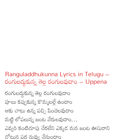
Sports
Gallery*
Poetry
Lyrics
Reviews
Movie Reviews
Food
Ranguladdhukunna Lyrics in Telugu –
Articles
రంగులద్దుకున్న తెల్ల రంగులవుదాం – Uppena
రంగులద్దుకున్న తెల్ల రంగులవుదాం
Facts
పూలు కప్పుకున్న కొమ్మలల్లే ఉందాం
Devotional
ఆకు చాటు ఉన్న పచ్చి పిందెలవుదాం
మట్టి లోపలున్న జంట వేరులవుదాం…
Christianity
Hindi
ఎవ్వరి కంటిచూపు చేరలేని ఎక్కడ మన జంట ఊసురాని
Hinduism
Lyrics in Hindi – Devotional Songs
Tamil
చోటున పద నువ్వు నేనుందాం