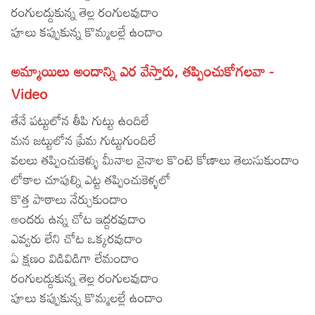
రంగులద్దుకున్న తెల్ల రంగులవుదాం
Lyrics in Hindi – Movie Songs
Lyrics in Tamil – Devotional Songs
Kannada
పూలు కప్పుకున్న కొమ్మలల్లే ఉందాం
Lyrics in Tamil – Movie Songs
Lyrics in Kannada – Movie Songs
అమ్మాయిలు అందాన్ని ఎర వేస్తారు, తప్పించుకోగలవా -
Video
తేనే పట్టులోన తీపి గుట్టు ఉందిలే
మన జట్టులోన ప్రేమ గుట్టుగుందిలే
వలలు తప్పించుకెళ్ళు మీనాల వైనాల కొంటె కోణాలు తెలుసుకుందాం
లోకాల చూపుల్ని ఎట్ట తప్పించుకెళ్ళలో
కొత్త పాఠాలు నేర్చుకుందాం
అందరు ఉన్న చోట ఇద్దరవుదాం
ఎవ్వరు లేని చోట ఒక్కరవుదాం
ఏ క్షణం విడివిడిగా లేమందాం
రంగులద్దుకున్న తెల్ల రంగులవుదాం
పూలు కప్పుకున్న కొమ్మలల్లే ఉందాం