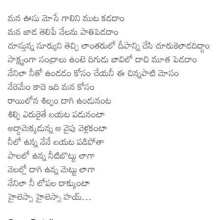
మన ఊసు మోసే గాలిని ముట కడదాం
మన జాడ తెలిపే నేలను పాతిపెడదాం
చూస్తున్న సూర్యుని తెచ్చి లాంతరులో దీపాన్ని చేసి చూరుకెలాడదిద్దాం
సాక్ష్యంగా సంద్రాలు ఉంటె దిగుడు బావిలో దాచి మూత పెడదాం
నేనిలా నీతో ఉండడం కోసం చేయనీ ఈ చిన్నపాటి మోసం
నేరెమేం కాదె ఇది మన కోసం
రాయిలోన శిల్పం దాగి ఉండునంట
శిల్పి ఎదురైతే బయట పడునంటా
అద్దామెక్కడున్న ఆ వైపు వెళ్లకంటా
నీలో ఉన్న నేనే బయట పడిపోతా
పాలలో ఉన్న నీటిబొట్టు లాగా
నెలల్లో దాగి ఉన్న మెట్టు లాగా
నేనిలా నీ లోపల దాక్కుంటా
హైలెస్సా హైలెస్సా హయ్…