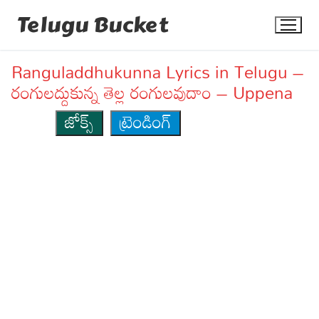
Skip
Telugu Bucket
to
content
Ranguladdhukunna Lyrics in Telugu –
రంగులద్దుకున్న తెల్ల రంగులవుదాం – Uppena
జోక్స్
ట్రెండింగ్
Quotes
Stories
Jokes
Health
More
Dialogues
Contact