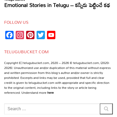
FOLLOW US
Facebook
Instagram
Pinterest
Twitter
YouTube
Channel
TELUGUBUCKET.COM
Copyright (C) telugubucket.com, 2020 – 2026 © telugubucket.com, (2020-
2026). Unauthorized use and/or duplication of this material without express
and written permission from this blog’s author and/or owner is strictly
prohibited. Excerpts and links may be used, provided that full and clear
credit is given to telugubucket.com with appropriate and specific direction
to the original content, including links to the story or article being
referenced. Understand more
here
Search
for: