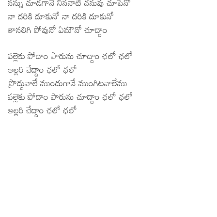
నన్ను చూడగానే నిననాటి చనువు చూపేనో
నా దరికి దూకునో నా దరికి దూకునో
తానలిగి పోవునో ఏమౌనో చూద్దాం
పల్లెకు పోదాం పారును చూద్దాం ఛలో ఛలో
అల్లరి చేద్దాం ఛలో ఛలో
ప్రొద్దువాలే ముందుగానే ముంగిటవాలేము
పల్లెకు పోదాం పారును చూద్దాం ఛలో ఛలో
అల్లరి చేద్దాం ఛలో ఛలో