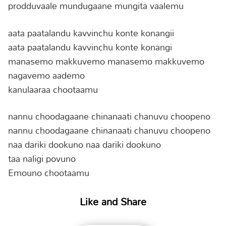
prodduvaale mundugaane mungita vaalemu
aata paatalandu kavvinchu konte konangii
aata paatalandu kavvinchu konte konangi
manasemo makkuvemo manasemo makkuvemo
nagavemo aademo
kanulaaraa chootaamu
nannu choodagaane chinanaati chanuvu choopeno
nannu choodagaane chinanaati chanuvu choopeno
naa dariki dookuno naa dariki dookuno
taa naligi povuno
Emouno chootaamu
Like and Share