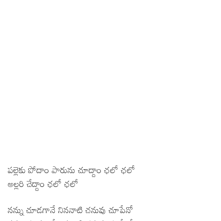
పల్లెకు పోదాం పారును చూద్దాం ఛలో ఛలో
అల్లరి చేద్దాం ఛలో ఛలో
నన్ను చూడగానే నిననాటి చనువు చూపేనో