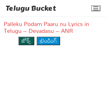
Skip
Telugu Bucket
to
content
Palleku Podam Paaru nu Lyrics in
Telugu – Devadasu – ANR
జోక్స్
ట్రెండింగ్
Quotes
Stories
Jokes
Health
More
Dialogues
Contact