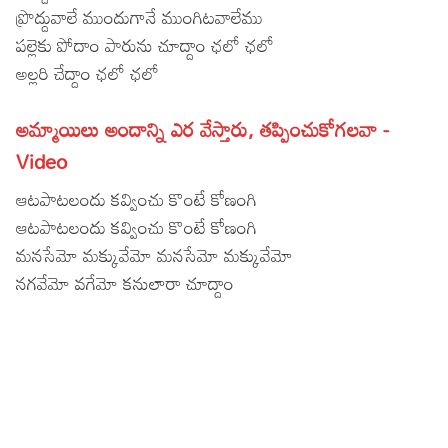
ప్రొద్దువాలే ముందుగానే ముంగిటవాలేము
Lyrics in Hindi – Movie Songs
Lyrics in Tamil – Devotional Songs
Kannada
పల్లెకు పోదాం పారును చూద్దాం ఛలో ఛలో
Lyrics in Tamil – Movie Songs
అల్లరి చేద్దాం ఛలో ఛలో
Lyrics in Kannada – Movie Songs
అమ్మాయిలు అందాన్ని ఎర వేస్తారు, తప్పించుకోగలవా -
Video
ఆటపాటలందు కవ్వించు కొంటే కోణంగి
ఆటపాటలందు కవ్వించు కొంటే కోణంగి
మనసేమో మక్కువేమో మనసేమో మక్కువేమో
నగవేమో వగేమో కనులారా చూద్దాం