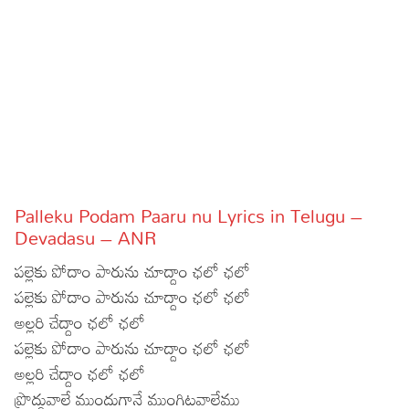
Sports
Gallery*
Poetry
Lyrics
Reviews
Movie Reviews
Food
Palleku Podam Paaru nu Lyrics in Telugu –
Articles
Devadasu – ANR
పల్లెకు పోదాం పారును చూద్దాం ఛలో ఛలో
Facts
పల్లెకు పోదాం పారును చూద్దాం ఛలో ఛలో
Devotional
అల్లరి చేద్దాం ఛలో ఛలో
పల్లెకు పోదాం పారును చూద్దాం ఛలో ఛలో
Christianity
Hindi
అల్లరి చేద్దాం ఛలో ఛలో
Hinduism
Lyrics in Hindi – Devotional Songs
Tamil
ప్రొద్దువాలే ముందుగానే ముంగిటవాలేము