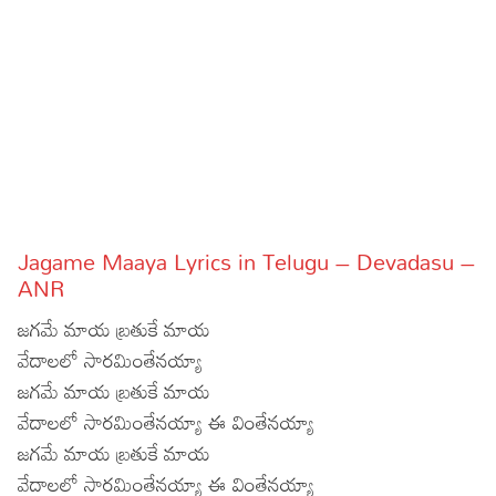
Sports
Gallery*
Poetry
Lyrics
Reviews
Movie Reviews
Food
Jagame Maaya Lyrics in Telugu – Devadasu –
Articles
ANR
జగమే మాయ బ్రతుకే మాయ
Facts
వేదాలలో సారమింతేనయ్యా
Devotional
జగమే మాయ బ్రతుకే మాయ
వేదాలలో సారమింతేనయ్యా ఈ వింతేనయ్యా
Christianity
Hindi
జగమే మాయ బ్రతుకే మాయ
Hinduism
Lyrics in Hindi – Devotional Songs
Tamil
వేదాలలో సారమింతేనయ్యా ఈ వింతేనయ్యా