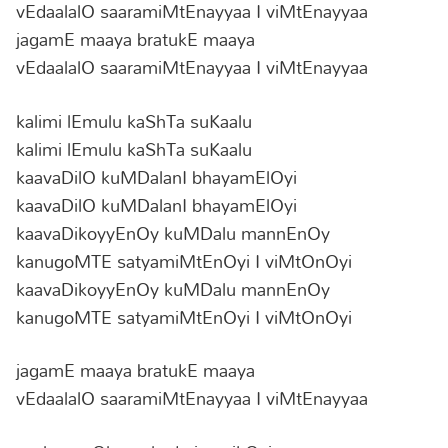
vEdaalalO saaramiMtEnayyaa I viMtEnayyaa
jagamE maaya bratukE maaya
vEdaalalO saaramiMtEnayyaa I viMtEnayyaa
kalimi lEmulu kaShTa suKaalu
kalimi lEmulu kaShTa suKaalu
kaavaDilO kuMDalanI bhayamElOyi
kaavaDilO kuMDalanI bhayamElOyi
kaavaDikoyyEnOy kuMDalu mannEnOy
kanugoMTE satyamiMtEnOyi I viMtOnOyi
kaavaDikoyyEnOy kuMDalu mannEnOy
kanugoMTE satyamiMtEnOyi I viMtOnOyi
jagamE maaya bratukE maaya
vEdaalalO saaramiMtEnayyaa I viMtEnayyaa