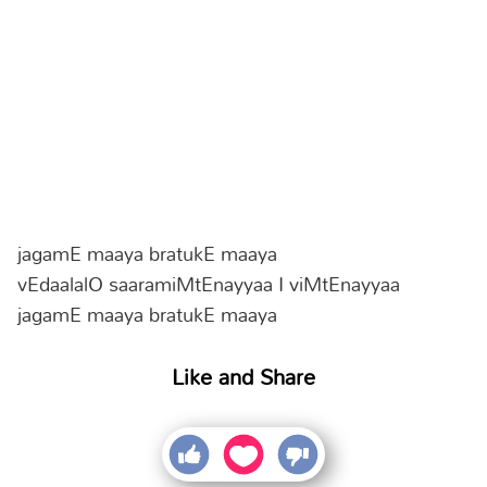
jagamE maaya bratukE maaya
vEdaalalO saaramiMtEnayyaa I viMtEnayyaa
jagamE maaya bratukE maaya
Like and Share