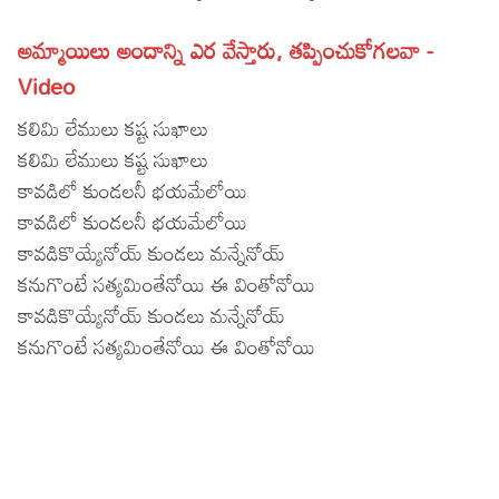
Lyrics in Hindi – Movie Songs
Lyrics in Tamil – Devotional Songs
Kannada
అమ్మాయిలు అందాన్ని ఎర వేస్తారు, తప్పించుకోగలవా -
Lyrics in Tamil – Movie Songs
Lyrics in Kannada – Movie Songs
Video
కలిమి లేములు కష్ట సుఖాలు
కలిమి లేములు కష్ట సుఖాలు
కావడిలో కుండలనీ భయమేలోయి
కావడిలో కుండలనీ భయమేలోయి
కావడికొయ్యేనోయ్ కుండలు మన్నేనోయ్
కనుగొంటే సత్యమింతేనోయి ఈ వింతోనోయి
కావడికొయ్యేనోయ్ కుండలు మన్నేనోయ్
కనుగొంటే సత్యమింతేనోయి ఈ వింతోనోయి