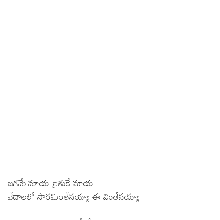
జగమే మాయ బ్రతుకే మాయ
వేదాలలో సారమింతేనయ్యా ఈ వింతేనయ్యా