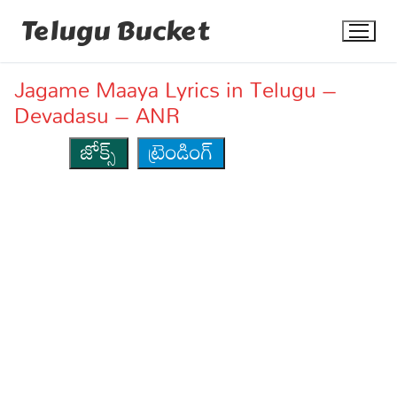
Skip
Telugu Bucket
to
content
Jagame Maaya Lyrics in Telugu –
Devadasu – ANR
జోక్స్
ట్రెండింగ్
Quotes
Stories
Jokes
Health
More
Dialogues
Contact