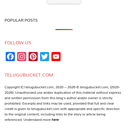
POPULAR POSTS
FOLLOW US
Facebook
Instagram
Pinterest
Twitter
YouTube
Channel
TELUGUBUCKET.COM
Copyright (C) telugubucket.com, 2020 – 2026 © telugubucket.com, (2020-
2026). Unauthorized use and/or duplication of this material without express
and written permission from this blog’s author and/or owner is strictly
prohibited. Excerpts and links may be used, provided that full and clear
credit is given to telugubucket.com with appropriate and specific direction
to the original content, including links to the story or article being
referenced. Understand more
here