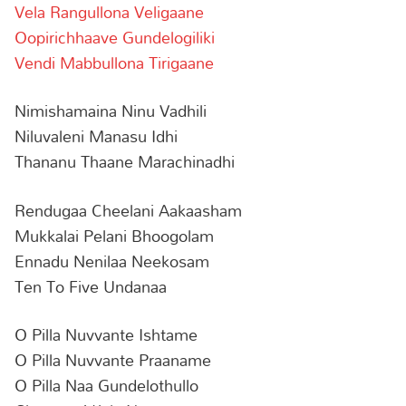
Vela Rangullona Veligaane
Oopirichhaave Gundelogiliki
Vendi Mabbullona Tirigaane
Nimishamaina Ninu Vadhili
Niluvaleni Manasu Idhi
Thananu Thaane Marachinadhi
Rendugaa Cheelani Aakaasham
Mukkalai Pelani Bhoogolam
Ennadu Nenilaa Neekosam
Ten To Five Undanaa
O Pilla Nuvvante Ishtame
O Pilla Nuvvante Praaname
O Pilla Naa Gundelothullo