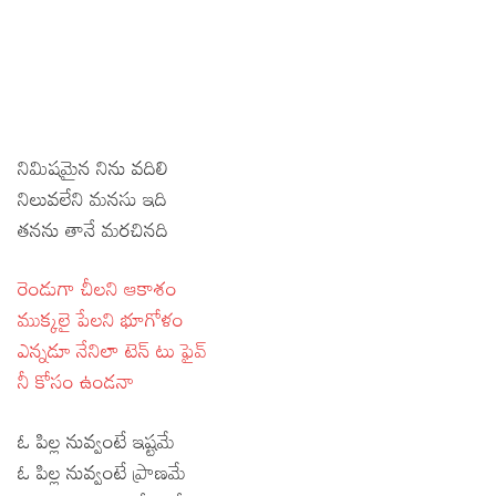
నిమిషమైన నిను వదిలి
నిలువలేని మనసు ఇది
తనను తానే మరచినది
రెండుగా చీలని ఆకాశం
ముక్కలై పేలని భూగోళం
ఎన్నడూ నేనిలా టెన్ టు ఫైవ్
నీ కోసం ఉండనా
ఓ పిల్ల నువ్వంటే ఇష్టమే
ఓ పిల్ల నువ్వంటే ప్రాణమే