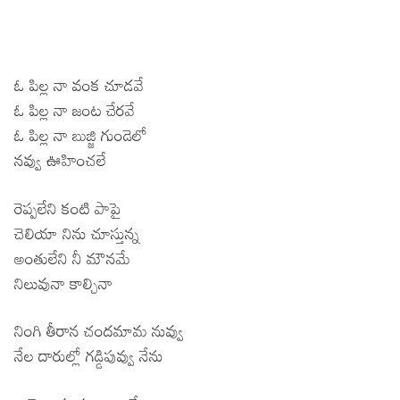
ఓ పిల్ల నా వంక చూడవే
ఓ పిల్ల నా జంట చేరవే
ఓ పిల్ల నా బుజ్జి గుండెలో
నవ్వు ఊహించలే
రెప్పలేని కంటి పాపై
చెలియా నిను చూస్తున్న
అంతులేని నీ మౌనమే
నిలువునా కాల్చినా
నింగి తీరాన చందమామ నువ్వు
నేల దారుల్లో గడ్డిపువ్వు నేను