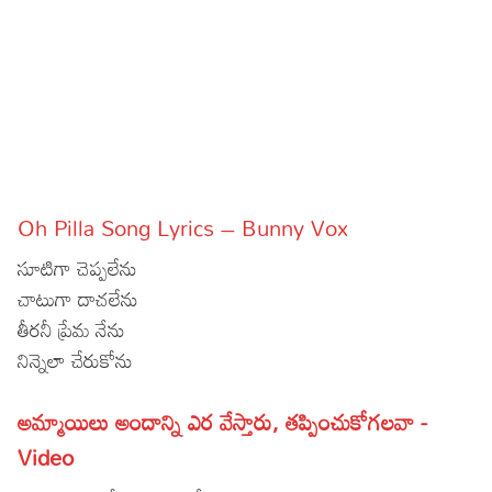
Sports
Gallery*
Poetry
Lyrics
Reviews
Oh Pilla Song Lyrics – Bunny Vox
Movie Reviews
Food
సూటిగా చెప్పలేను
Articles
చాటుగా దాచలేను
తీరనీ ప్రేమ నేను
Facts
నిన్నెలా చేరుకోను
Devotional
అమ్మాయిలు అందాన్ని ఎర వేస్తారు, తప్పించుకోగలవా -
Christianity
Hindi
Video
Hinduism
Lyrics in Hindi – Devotional Songs
Tamil