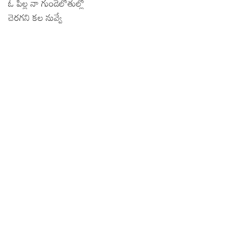
ఓ పిల్ల నా గుండెలోతుల్లో
చెరగని కల నువ్వే