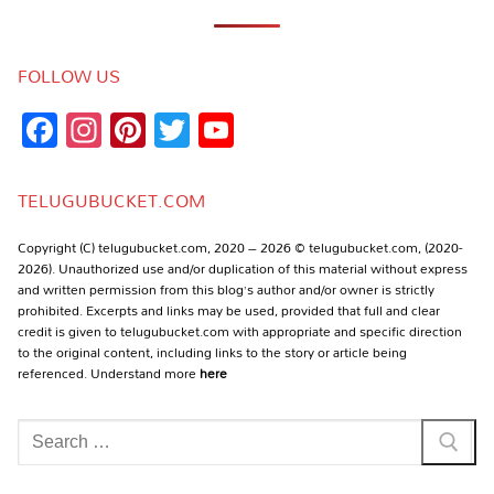
FOLLOW US
Facebook
Instagram
Pinterest
Twitter
YouTube
Channel
TELUGUBUCKET.COM
Copyright (C) telugubucket.com, 2020 – 2026 © telugubucket.com, (2020-
2026). Unauthorized use and/or duplication of this material without express
and written permission from this blog’s author and/or owner is strictly
prohibited. Excerpts and links may be used, provided that full and clear
credit is given to telugubucket.com with appropriate and specific direction
to the original content, including links to the story or article being
referenced. Understand more
here
Search
for: