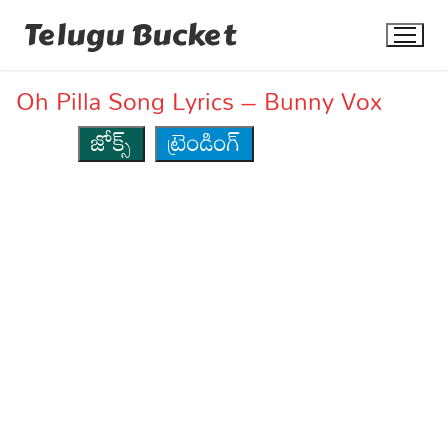
Skip
Telugu Bucket
to
content
Oh Pilla Song Lyrics – Bunny Vox
జోక్స్
ట్రెండింగ్
Quotes
Stories
Jokes
Health
More
Dialogues
Contact