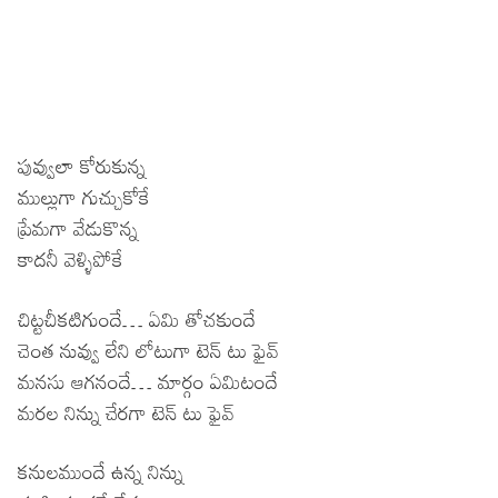
పువ్వులా కోరుకున్న
ముల్లుగా గుచ్చుకోకే
ప్రేమగా వేడుకొన్న
కాదనీ వెళ్ళిపోకే
చిట్టచీకటిగుందే… ఏమి తోచకుందే
చెంత నువ్వు లేని లోటుగా టెన్ టు ఫైవ్
మనసు ఆగనందే… మార్గం ఏమిటందే
మరల నిన్ను చేరగా టెన్ టు ఫైవ్
కనులముందే ఉన్న నిన్ను