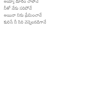
అయ్యో దూరం చాలానే
నీతో నేను సరిపోనే
అయినా నిను ప్రేమించానే
కురిసే నీ సిరి వెన్నెలనడిగానే