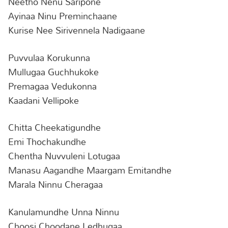
Neetho Nenu Saripone
Ayinaa Ninu Preminchaane
Kurise Nee Sirivennela Nadigaane
Puvvulaa Korukunna
Mullugaa Guchhukoke
Premagaa Vedukonna
Kaadani Vellipoke
Chitta Cheekatigundhe
Emi Thochakundhe
Chentha Nuvvuleni Lotugaa
Manasu Aagandhe Maargam Emitandhe
Marala Ninnu Cheragaa
Kanulamundhe Unna Ninnu
Choosi Choodane Ledhugaa