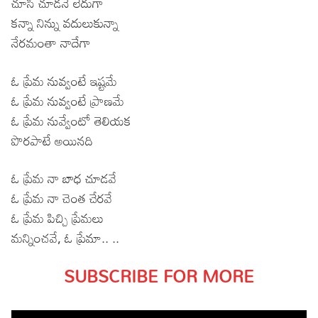
చూసి చూడనే లేదుగా
కన్నా నిన్ను వదులుకున్నా
నేరమంతా నాదేగా
ఓ ప్రేమ నువ్వంటే ఇష్టమే
ఓ ప్రేమ నువ్వంటే ప్రాణమే
ఓ ప్రేమ నువ్వేంటో తెలియక
పొరపాటే అయినది
ఓ ప్రేమ నా బాధ చూడవే
ఓ ప్రేమ నా చెంత చేరవే
ఓ ప్రేమ పిచ్చి ప్రేమలు
మన్నించవే, ఓ ప్రేమా.. ..
SUBSCRIBE FOR MORE