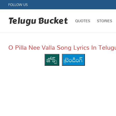
Skip
FOLLOW US
to
content
Telugu Bucket
QUOTES
STORIES
O Pilla Nee Valla Song Lyrics In Tel
జోక్స్
ట్రెండింగ్
Quotes
Stories
Jokes
Health