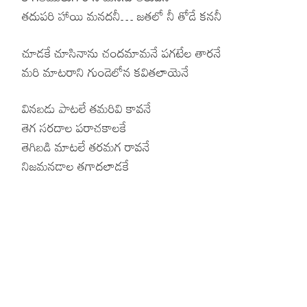
తదుపరి హాయి మనదనీ… జతలో నీ తోడే కననీ
చూడకే చూసినాను చందమామనే పగటేల తారనే
మరి మాటరాని గుండెలోన కవితలాయెనే
వినబడు పాటలే తమరివి కావనే
తెగ సరదాల పరాచకాలకే
తెగిబడి మాటలే తరమగ రావనే
నిజమనడాల తగాదలాడకే