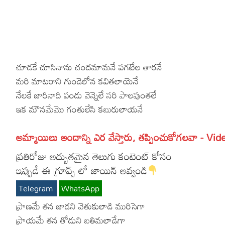
More
Dialogues
Contact
Sports
Gallery*
చూడకే చూసినాను చందమామనే పగటేల తారనే
Poetry
మరి మాటరాని గుండెలోన కవితలాయెనే
Lyrics
నేలకే జారినాది పండు వెన్నెలే సరి పాలపుంతలే
ఇక మౌనమేమొ గంతులేసి కబురులాయనే
Reviews
Movie Review
Food
అమ్మాయిలు అందాన్ని ఎర వేస్తారు, తప్పించుకోగలవా - Vid
ప్రతిరోజు అద్బుతమైన తెలుగు కంటెంట్ కోసం
Articles
ఇప్పుడే ఈ గ్రూప్స్ లో జాయిన్ అవ్వండి
Facts
Telegram
WhatsApp
Devotional
ప్రాణమే తన జాడని వెతుకులాడి మురిసెగా
ప్రాయమే తన తోడుని బతిమలాడేగా
Christianity
Hindi