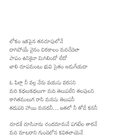
లోకం ఇకపైన తనచూపులోనే
దాగిపోయే వైనం చిరకాలం మరిచేదెలా
పాపం ఉనికైనా మిగిలిందో లేదో
జాలి చూపమంటు భువి సైతం అడుగేయదా
ఓ పిల్లా నీ వల్ల నేను వయసు వరసని
మరి కధలుకధలుగా మది తెలుపలేని తలపులని
కాగితములుగ రాసి మనసు తెలుపనీ
తదుపరి హాయి మనదనీ… జతలో నీ తోడే కననీ
చూడకే చూసినాను చందమామనే పగటేల తారనే
మరి మాటరాని గుండెలోన కవితలాయెనే