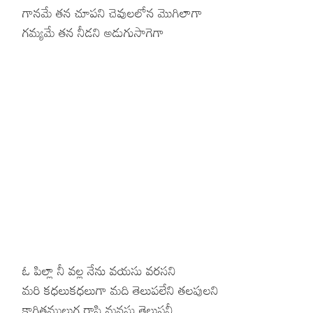
గానమే తన చూపని చెవులలోన మొగిలాగా
Hinduism
Lyrics in Hin
Tamil
గమ్యమే తన నీడని అడుగుసాగెగా
Lyrics in Hin
Lyrics in Tam
Kannada
Lyrics in Tam
Lyrics in Ka
ఓ పిల్లా నీ వల్ల నేను వయసు వరసని
మరి కధలుకధలుగా మది తెలుపలేని తలపులని
కాగితములుగ రాసి మనసు తెలుపనీ