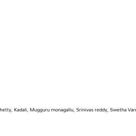
hetty
,
Kadali
,
Mugguru monagallu
,
Srinivas reddy
,
Swetha Va