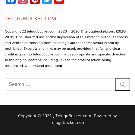
Channel
TELUGUBUCKET.COM
Copyright (C) telugubucket.com, 2020 – 2026 © telugubucket.com, (2020-
2026). Unauthorized use and/or duplication of this material without express
and written permission from this blog’s author and/or owner is strictly
prohibited. Excerpts and links may be used, provided that full and clear
credit is given to telugubucket.com with appropriate and specific direction
to the original content, including links to the story or article being
referenced. Understand more
here
Search
for:
Copyright © 2021 , TeluguBucket.com- Powered by
TeluguBucket.com