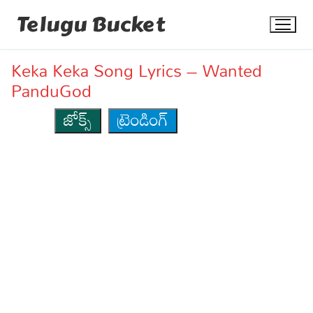
Skip
Telugu Bucket
to
content
Keka Keka Song Lyrics – Wanted
PanduGod
జోక్స్
ట్రెండింగ్
Quotes
Stories
Jokes
Health
More
Dialogues
Contact