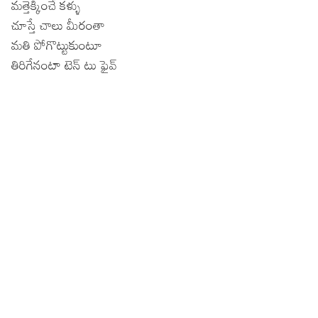
మత్తెక్కించే కళ్ళు
చూస్తే చాలు మీరంతా
మతి పోగొట్టుకుంటూ
తిరిగేనంటా టెన్ టు ఫైవ్