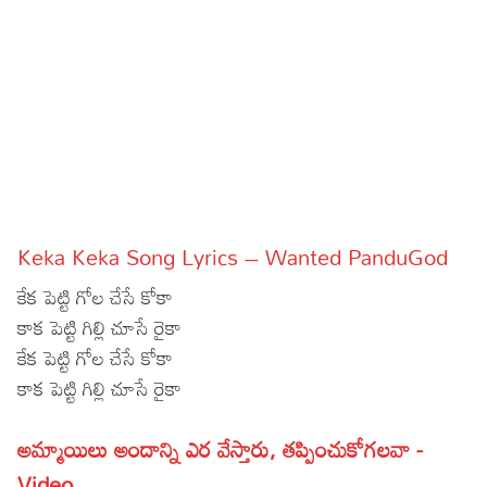
Sports
Gallery*
Poetry
Lyrics
Reviews
Movie Reviews
Food
Keka Keka Song Lyrics – Wanted PanduGod
Articles
కేక పెట్టి గోల చేసే కోకా
Facts
కాక పెట్టి గిల్లి చూసే రైకా
కేక పెట్టి గోల చేసే కోకా
Devotional
కాక పెట్టి గిల్లి చూసే రైకా
Christianity
Hindi
అమ్మాయిలు అందాన్ని ఎర వేస్తారు, తప్పించుకోగలవా -
Hinduism
Lyrics in Hindi – Devotional Songs
Tamil
Video