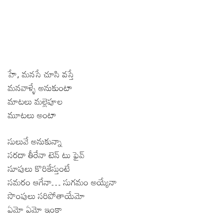
హే, మనసే చూసి వస్తే
మనవాళ్ళే అనుకుంటా
మాటలు మల్లెపూల
మూటలు అంటా
సులువే అనుకున్నా
సరదా తీరేనా టెన్ టు ఫైవ్
సూపులు కొరికేస్తుంటే
సమరం ఆగేనా… సుగమం అయ్యేనా
సొంపులు సరిపోతాయేమో
ఏమో ఏమో ఇంకా