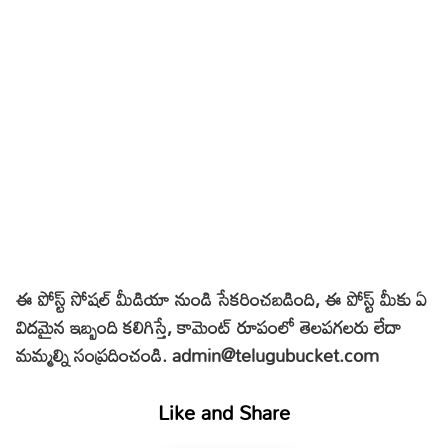
ఈ పోస్ట్ సోషల్ మీడియా నుండి సేకరించబడింది, ఈ పోస్ట్ మీకు ఏ
విదమైన ఇబ్బంది
కలిగి
స్తే, కామెంట్ రూపంలో తెలపగలరు లేదా
మమ్మల్ని సంప్రదించండి. admin@telugubucket.com
Like and Share