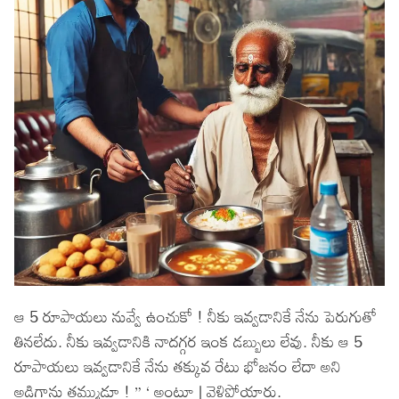
ఆ 5 రూపాయలు నువ్వే ఉంచుకో ! నీకు ఇవ్వడానికే నేను పెరుగుతో
తినలేదు. నీకు ఇవ్వడానికి నాదగ్గర ఇంక డబ్బులు లేవు. నీకు ఆ 5
రూపాయలు ఇవ్వడానికే నేను తక్కువ రేటు భోజనం లేదా అని
అడిగాను తమ్ముడూ ! ” ‘ అంటూ | వెళ్లిపోయారు.