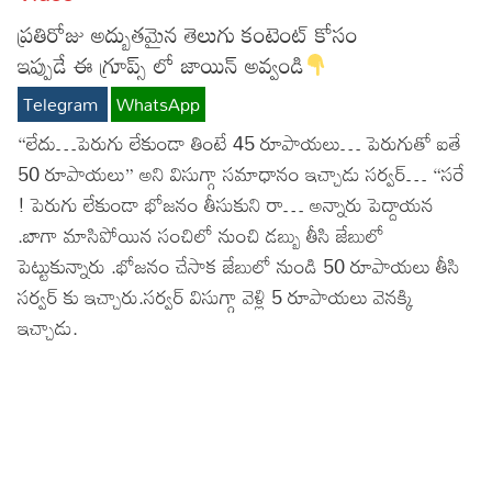
Lyrics in Hindi – Movie Songs
ప్రతిరోజు అద్బుతమైన తెలుగు కంటెంట్ కోసం
Lyrics in Tamil – Devotional Songs
Kannada
ఇప్పుడే ఈ గ్రూప్స్ లో జాయిన్ అవ్వండి
Lyrics in Tamil – Movie Songs
Lyrics in Kannada – Movie Songs
Telegram
WhatsApp
“లేదు…పెరుగు లేకుండా తింటే 45 రూపాయలు… పెరుగుతో ఐతే
50 రూపాయలు” అని విసుగ్గా సమాధానం ఇచ్చాడు సర్వర్… “సరే
! పెరుగు లేకుండా భోజనం తీసుకుని రా… అన్నారు పెద్దాయన
.బాగా మాసిపోయిన సంచిలో నుంచి డబ్బు తీసి జేబులో
పెట్టుకున్నారు .భోజనం చేసాక జేబులో నుండి 50 రూపాయలు తీసి
సర్వర్ కు ఇచ్చారు.సర్వర్ విసుగ్గా వెళ్లి 5 రూపాయలు వెనక్కి
ఇచ్చాడు.