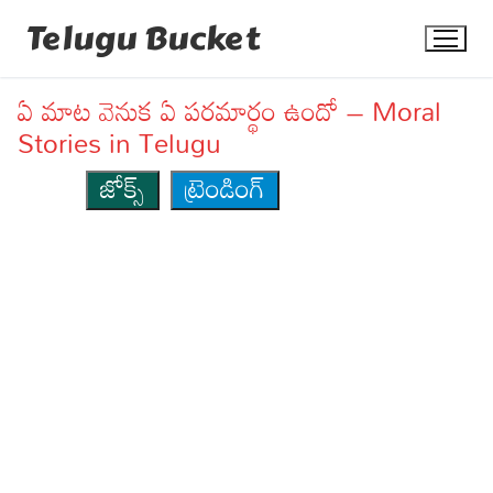
Skip
Telugu Bucket
to
content
ఏ మాట వెనుక ఏ పరమార్థం ఉందో – Moral
Stories in Telugu
జోక్స్
ట్రెండింగ్
Quotes
Stories
Jokes
Health
More
Dialogues
Contact