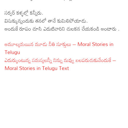
సర్వర్ కళ్ళల్లో కన్నీరు.
విసుక్కున్నందుకు తనలో తానే కుమిలిపోయాడు.
అందుకే రూపం చూసి ఎదుటివారిని చులకన చేయకండి అంటారు .
అమూల్యమయిన మూడు నీతి సూక్తులు – Moral Stories in
Telugu
ఎదుర్కుంటున్న సమస్యలన్నీ నిన్ను నువ్వు బలపరుచుకునేందుకే –
Moral Stories in Telugu Text