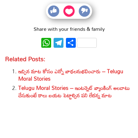
Share with your friends & family
WhatsApp
Telegram
Share
Related Posts:
ఇచ్చిన మాట కోసం ఎన్నో బాధలనుభవించారు – Telugu
Moral Stories
Telugu Moral Stories – ఇంటర్నెట్ బ్యాంకింగ్ అలవాటు
చేసుకుంటే కాలు బయట పెట్టాల్సిన పని లేదన్న మాట