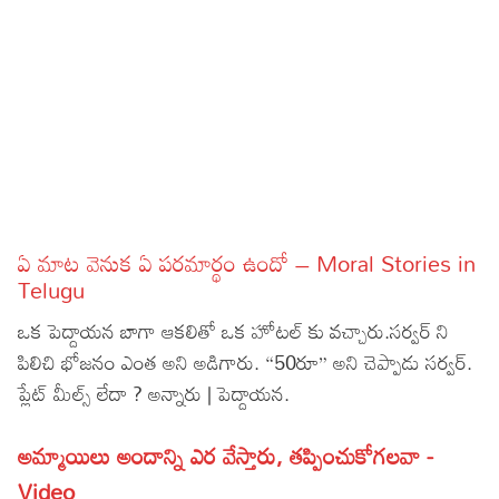
Sports
Gallery*
Poetry
Lyrics
Reviews
Movie Reviews
Food
ఏ మాట వెనుక ఏ పరమార్థం ఉందో – Moral Stories in
Articles
Telugu
ఒక పెద్దాయన బాగా ఆకలితో ఒక హోటల్ కు వచ్చారు.సర్వర్ ని
Facts
పిలిచి భోజనం ఎంత అని అడిగారు. “50రూ” అని చెప్పాడు సర్వర్.
Devotional
ప్లేట్ మీల్స్ లేదా ? అన్నారు | పెద్దాయన.
Christianity
Hindi
అమ్మాయిలు అందాన్ని ఎర వేస్తారు, తప్పించుకోగలవా -
Hinduism
Lyrics in Hindi – Devotional Songs
Tamil
Video