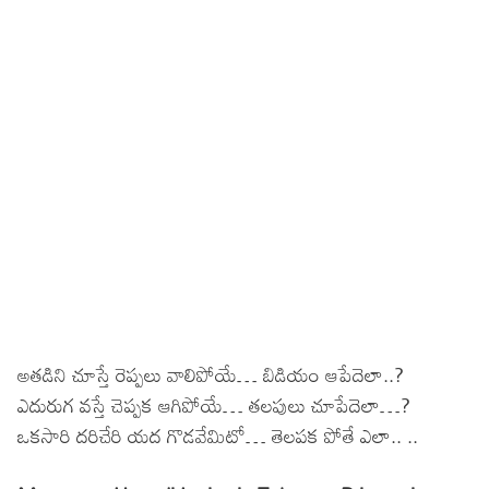
అతడిని చూస్తే రెప్పలు వాలిపోయే… బిడియం ఆపేదెలా..?
ఎదురుగ వస్తే చెప్పక ఆగిపోయే… తలపులు చూపేదెలా…?
ఒకసారి దరిచేరి యద గొడవేమిటో… తెలపక పోతే ఎలా.. ..