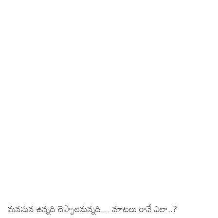
మనసున ఉన్నది చెప్పాలనున్నది… మాటలు రావే ఎలా..?