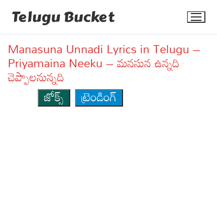
Skip
Telugu Bucket
to
content
Manasuna Unnadi Lyrics in Telugu –
Priyamaina Neeku – మనసున ఉన్నది
చెప్పాలనున్నది
జోక్స్
ట్రెండింగ్
Quotes
Stories
Jokes
Health
More
Dialogues
Contact