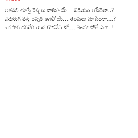
Lyrics in Hindi – Movie Songs
Lyrics in Tamil – Devotional Songs
Kannada
అతడిని చూస్తే రెప్పలు వాలిపోయే… బిడియం ఆపేదెలా..?
ఎదురుగ వస్తే చెప్పక ఆగిపోయే… తలపులు చూపేదెలా…?
Lyrics in Tamil – Movie Songs
Lyrics in Kannada – Movie Songs
ఒకసారి దరిచేరి యద గొడవేమిటో… తెలపకపోతే ఎలా..!