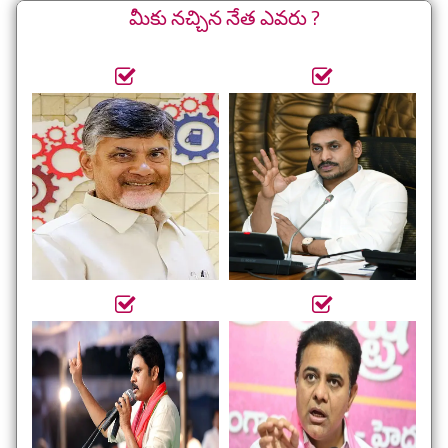
మీకు నచ్చిన నేత ఎవరు ?