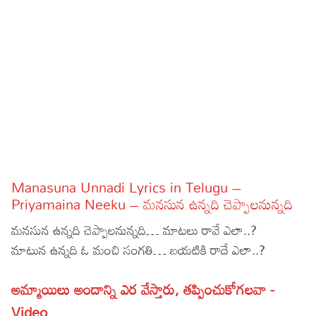
Sports
Gallery*
Poetry
Lyrics
Reviews
Movie Reviews
Food
Articles
Manasuna Unnadi Lyrics in Telugu –
Priyamaina Neeku – మనసున ఉన్నది చెప్పాలనున్నది
Facts
మనసున ఉన్నది చెప్పాలనున్నది… మాటలు రావే ఎలా..?
Devotional
మాటున ఉన్నది ఓ మంచి సంగతి… బయటికి రాదే ఎలా..?
Christianity
Hindi
అమ్మాయిలు అందాన్ని ఎర వేస్తారు, తప్పించుకోగలవా -
Hinduism
Lyrics in Hindi – Devotional Songs
Tamil
Video