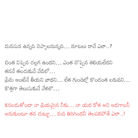
మనసున ఉన్నది చెప్పాలనున్నది… మాటలు రావే ఎలా..?
చింత నిప్పైన చల్లగ ఉందని… ఎంత నొప్పైన తెలియలేదని
తననే తలచుకునే వేడిలో…
ప్రేమ అంటేనే తీయని బాధని… లేత గుండెల్లో కొండంత బరువని…
కొత్తగా తెలుసుకునే వేళలొ…
కనబడుతోందా నా ప్రియమైన నీకు… నా యద కోత అని అడగాలనీ
అనుకుంటూ తన చుట్టూ… మది తిరిగిందనీ తెలపకపోతే ఎలా..!