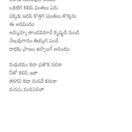
ఒకటిగ కలిపి వింతలు ఏడు
పక్కకు జరిపి కొత్తగ పుంతలు తొక్కెను
ఈ అరవిందం
అమ్మమ్మో తాండవమాడే కృష్ణుడి నుండి
వేణువుగానం తియ్యగ పండే
రాధకు ప్రాణం ఉప్పొంగే ఆనందం
మధురము కదా ప్రతొక నడకా
నీతో కలిసి ఇలా
తరగని కధా మనదే కనుకా
మనసు మురిసెనిలా