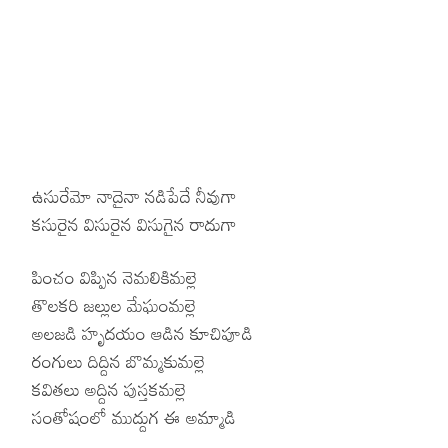
ఉసురేమో నాదైనా నడిపేదే నీవుగా
కసురైన విసురైన విసుగైన రాదుగా
పించం విప్పిన నెమలికిమల్లె
తొలకరి జల్లుల మేఘంమల్లె
అలజడి హృదయం ఆడిన కూచిపూడి
రంగులు దిద్దిన బొమ్మకుమల్లె
కవితలు అద్దిన పుస్తకమల్లె
సంతోషంలో ముద్దుగ ఈ అమ్మాడి