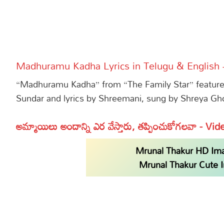
More
Dialogues
Contact
Sports
Gallery*
Madhuramu Kadha Lyrics in Telugu & English 
Poetry
“Madhuramu Kadha” from “The Family Star” featur
Lyrics
Sundar and lyrics by Shreemani, sung by Shreya Gh
Reviews
అమ్మాయిలు అందాన్ని ఎర వేస్తారు, తప్పించుకోగలవా - Vid
Movie Review
Food
Mrunal Thakur HD Image
Articles
Mrunal Thakur Cute Im
Facts
Devotional
Christianity
Hindi