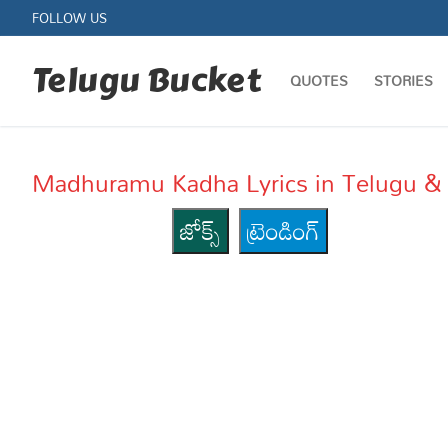
Skip
FOLLOW US
to
content
Telugu Bucket
QUOTES
STORIES
Madhuramu Kadha Lyrics in Telugu & 
జోక్స్
ట్రెండింగ్
Quotes
Stories
Jokes
Health