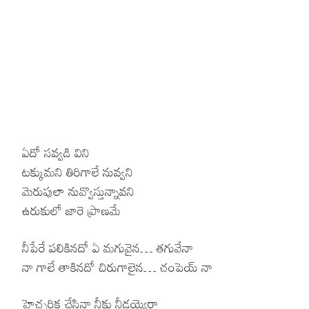
ఏదో సవ్వడి విని
టక్కుమని తిరిగాలే నువ్వని
మెరుపులా నువ్వొస్తున్నావని
ఉరుకులో జారె ప్రాణమే
నీపేరే పలికినదో ఏ మగువైన… తగువేనా
నా గాలే తాకినదో చిరుగాలైన… చంపెయ్ నా
హెచ్చరిక చేసినా నీకు నీడయ్యెరా