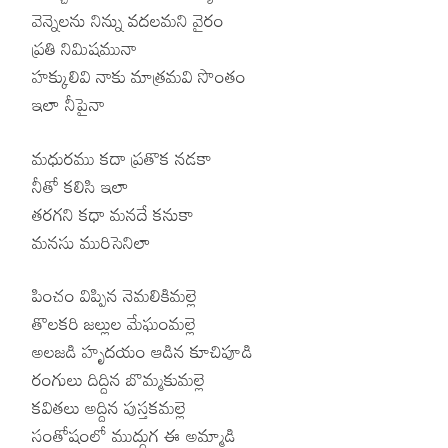
వెన్నెలను నిన్ను వదలమని వైరం
ప్రతి నిమిషమునా
హక్కులివి నాకు మాత్రమవి సొంతం
ఇలా నీపైనా
మధురము కదా ప్రతొక నడకా
నీతో కలిసి ఇలా
తరగని కధా మనదే కనుకా
మనసు మురిసెనిలా
పించం విప్పిన నెమలికిమల్లె
తొలకరి జల్లుల మేఘంమల్లె
అలజడి హృదయం ఆడిన కూచిపూడి
రంగులు దిద్దిన బొమ్మకుమల్లె
కవితలు అద్దిన పుస్తకమల్లె
సంతోషంలో ముద్దుగ ఈ అమ్మాడి