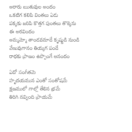
ఆరారు ఋతువుల అందం
ఒకటిగ కలిపి వింతలు ఏడు
పక్కకు జరిపి కొత్తగ పుంతలు తొక్కెను
ఈ అరవిందం
అమ్మమ్మో తాండవమాడే కృష్ణుడి నుండి
వేణువుగానం తియ్యగ పండే
రాధకు ప్రాణం ఉప్పొంగే ఆనందం
ఏదో సంగీతమె
హృదయమున ఎంతో సంతోషమే
క్షణములో గాల్లో తేలిన భ్రమే
తిరిగి నవ్వింది ప్రాయమే