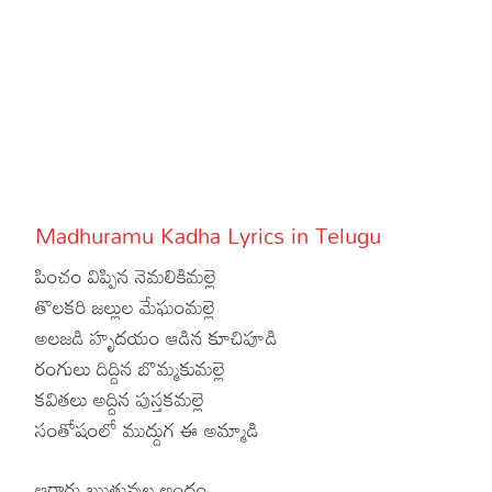
Hinduism
Lyrics in Hin
Tamil
Lyrics in Hin
Lyrics in Tam
Kannada
Lyrics in Tam
Lyrics in Ka
Madhuramu Kadha Lyrics in Telugu
పించం విప్పిన నెమలికిమల్లె
తొలకరి జల్లుల మేఘంమల్లె
అలజడి హృదయం ఆడిన కూచిపూడి
రంగులు దిద్దిన బొమ్మకుమల్లె
కవితలు అద్దిన పుస్తకమల్లె
సంతోషంలో ముద్దుగ ఈ అమ్మాడి
ఆరారు ఋతువుల అందం