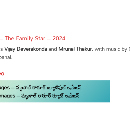
– The Family Star – 2024
es
Vijay Deverakonda
and
Mrunal Thakur
, with music by 
oshal.
eo
s
s – మృణాల్ ఠాకూర్ బ్యూటిఫుల్ ఇమేజస్
ages – మృణాల్ ఠాకూర్ క్యూట్ ఇమేజస్