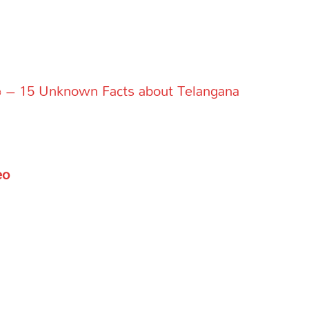
షియాలు – 15 Unknown Facts about Telangana
eo
s