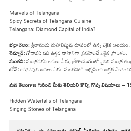
Marvels of Telangana
Spicy Secrets of Telangana Cuisine
Telangana: Diamond Capital of India?
భద్రాచలం:
శ్రీరాముడు మహావిష్ణువు రూపంలో ఉన్న ఏకైక ఆలయం.
చెన్నూర్:
గోదావరి నది ఉత్తర వాహినిగా ప్రవహించే ఏకైక ప్రాంతం.
మంతని:
మంత్రనగరి అసలు పేరు, త్రేతాయుగంలో వైదిక మంత్ర తంత్
బోన్:
బోధనపురి అసలు పేరు. మంతనిలో అభ్యసించి అర్హత సాదించిన 
మన తెలంగాణ గురించి మీకు తెలియని కొన్ని గొప్ప విషియాలు
Hidden Waterfalls of Telangana
Singing Stones of Telangana