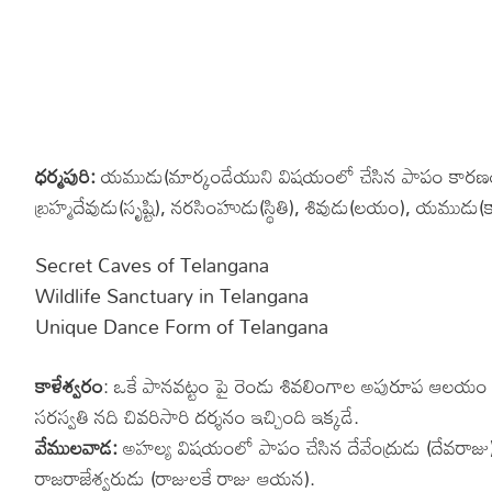
ధర్మపురి:
యముడు(మార్కండేయుని విషయంలో చేసిన పాపం కారణంగా) శ
బ్రహ్మదేవుడు(సృష్టి), నరసింహుడు(స్థితి), శివుడు(లయం), యమ
Secret Caves of Telangana
Wildlife Sanctuary in Telangana
Unique Dance Form of Telangana
కాళేశ్వరం
: ఒకే పానవట్టం పై రెండు శివలింగాల అపురూప ఆలయం ఇ
సరస్వతి నది చివరిసారి దర్శనం ఇచ్చింది ఇక్కడే.
వేములవాడ:
అహల్య విషయంలో పాపం చేసిన దేవేంద్రుడు (దేవరాజు) శ
రాజరాజేశ్వరుడు (రాజులకే రాజు ఆయన).