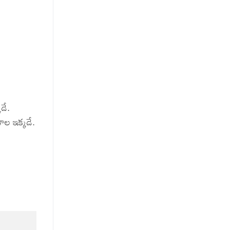
డే.
ాల ఇక్కడే.