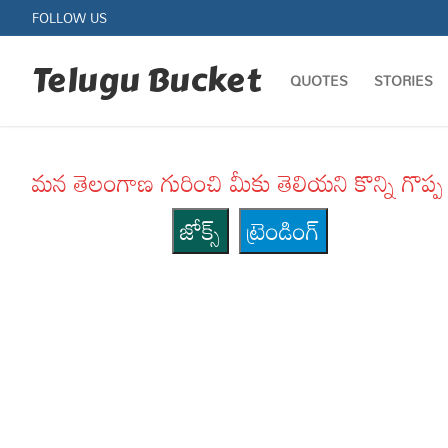
Skip
FOLLOW US
to
content
Telugu Bucket
QUOTES
STORIES
మన తెలంగాణ గురించి మీకు తెలియని కొన్ని 
జోక్స్
ట్రెండింగ్
Quotes
Stories
Jokes
Health