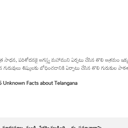
ర సాధన, పరిశోదనకై అగస్త్య మహాముని ఏర్పటు చేసిన తొలి ఆశ్రమం ఇక్క
గురువులు శిష్యులకు బోధించడానికి ఏర్పాటు చేసిన తొలి గురుకుల పాఠశ
 – 15 Unknown Facts about Telangana