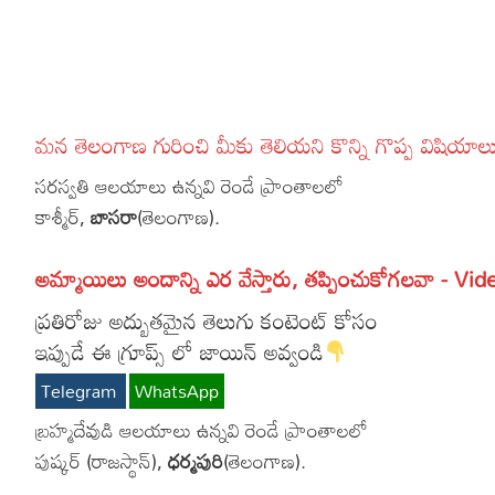
More
Dialogues
Contact
Sports
Gallery*
మన తెలంగాణ గురించి మీకు తెలియని కొన్ని గొప్ప వి
Poetry
సరస్వతి ఆలయాలు ఉన్నవి రెండే ప్రాంతాలలో
Lyrics
కాశ్మీర్,
బాసరా
(తెలంగాణ).
Reviews
అమ్మాయిలు అందాన్ని ఎర వేస్తారు, తప్పించుకోగలవా - Vid
Movie Review
Food
ప్రతిరోజు అద్బుతమైన తెలుగు కంటెంట్ కోసం
Articles
ఇప్పుడే ఈ గ్రూప్స్ లో జాయిన్ అవ్వండి
Telegram
WhatsApp
Facts
బ్రహ్మదేవుడి ఆలయాలు ఉన్నవి రెండే ప్రాంతాలలో
Devotional
పుష్కర్ (రాజస్థాన్),
ధర్మపురి
(తెలంగాణ).
Christianity
Hindi