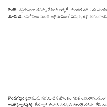
మెదక్:
సప్తరుషులు తపస్సు చేసింది ఇక్కడే, మంజీర నది ఏడు పాయ
యాదగిరి:
అహోబిలం నుండి ఉగ్రరూపంతో వస్తున్న ఉగ్రనరసింహుడు శ
కొండగట్టు:
శ్రీరాముడు నడయాడిన ప్రాంతం గనక అమితానందంతో ఆ
బాసర(వ్యాసపురి):
వేదవ్యాస మహర్షి సరస్వతి మాతకై తపస్సు చేసి