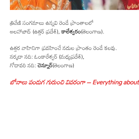
త్రివేణి సంగమాలు ఉన్నవి రెండే ప్రాంతాలలో
అలహాబాద్ (ఉత్తర్ ప్రదేశ్),
కాలేశ్వరం
(తెలంగాణ).
ఉత్తర వాహినిగా ప్రవహించే నదుల ప్రాంతం రెండే కలవు.
నర్మదా నది: ఓంకారేశ్వర్ (మధ్యప్రదేశ్),
గోదావరి నది:
చెన్నూర్
(తెలంగాణ)
బోనాలు పండుగ గురుంచి వివరంగా – Everything about