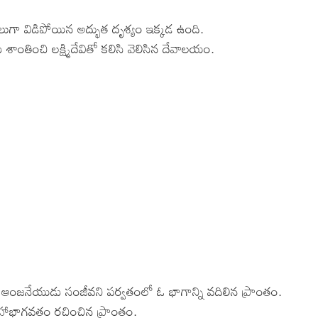
లుగా విడిపోయిన అద్భుత దృశ్యం ఇక్కడ ఉంది.
ాంతించి లక్ష్మిదేవితో కలిసి వెలిసిన దేవాలయం.
ంజనేయుడు సంజీవని పర్వతంలో ఓ భాగాన్ని వదిలిన ప్రాంతం.
 మహాభాగవతం రచించిన ప్రాంతం.