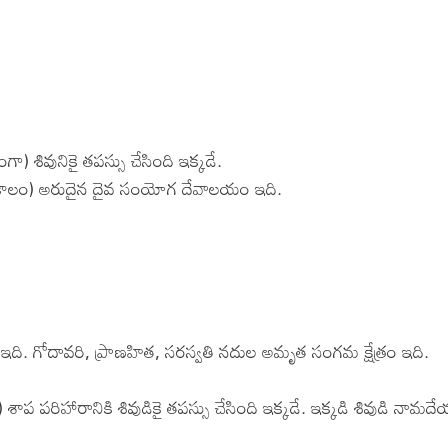
ివునికై తపస్సు చేసింది ఇక్కడే.
ుడు(కాలం) అరుదైన దైవ సంయోగ దేవాలయం ఇది.
ది. గోదావరి, ప్రాణహిత, సరస్వతి నదుల అమృత సంగమ క్షేత్రం ఇది.
ాప పరిహారానికి శివుడికై తపస్సు చేసింది ఇక్కడే. ఇక్కడి శివుడి నామద