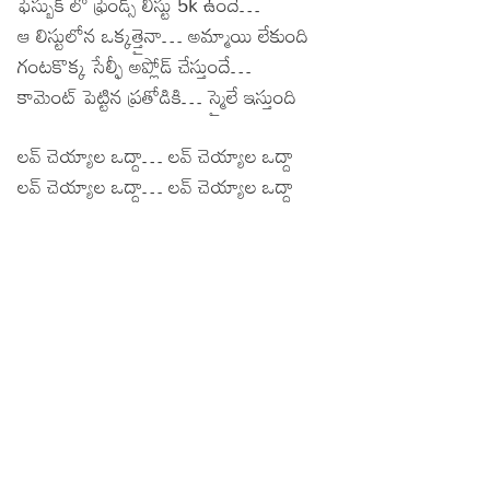
ఫేస్బుక్ లో ఫ్రెండ్స్ లిస్టు 5k ఉందే…
ఆ లిస్టులోన ఒక్కత్తైనా… అమ్మాయి లేకుంది
గంటకొక్క సేల్ఫీ అప్లోడ్ చేస్తుందే…
కామెంట్ పెట్టిన ప్రతోడికి… స్మైలే ఇస్తుంది
లవ్ చెయ్యాల ఒద్దా… లవ్ చెయ్యాల ఒద్దా
లవ్ చెయ్యాల ఒద్దా… లవ్ చెయ్యాల ఒద్దా