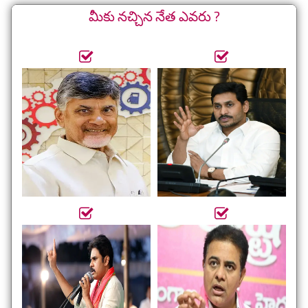
మీకు నచ్చిన నేత ఎవరు ?