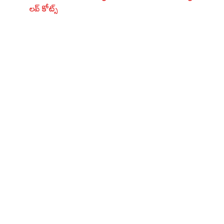
లవ్ కోట్స్