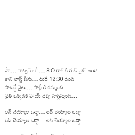
హే… వాట్సప్ లో … 8’O క్లాక్ కి గుడ్ నైట్ అంది
కాని లాస్ట్ సీను… టుడే 12:30 ఉంది
సాటర్డే నైటు… పార్టీ కి రమ్మంది
ప్రతి ఒక్కడికి హాయ్ చెప్పి హగ్గిస్తుంది…
లవ్ చెయ్యాల ఒద్దా… లవ్ చెయ్యాల ఒద్దా
లవ్ చెయ్యాల ఒద్దా… లవ్ చెయ్యాల ఒద్దా