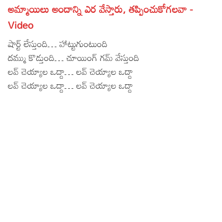
అమ్మాయిలు అందాన్ని ఎర వేస్తారు, తప్పించుకోగలవా -
Lyrics in Hindi – Movie Songs
Lyrics in Tamil – Devotional Songs
Kannada
Video
Lyrics in Tamil – Movie Songs
Lyrics in Kannada – Movie Songs
షార్ట్ లేస్తుంది… హాట్టుగుంటుంది
దమ్ము కొడ్తుంది… చూయింగ్ గమ్ వేస్తుంది
లవ్ చెయ్యాల ఒద్దా… లవ్ చెయ్యాల ఒద్దా
లవ్ చెయ్యాల ఒద్దా… లవ్ చెయ్యాల ఒద్దా