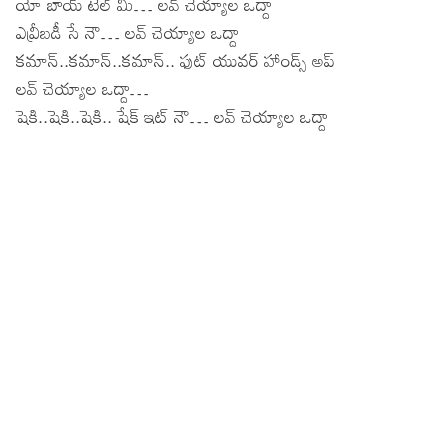
యో బాయ్ టెల్ మీ… లవ్ చెయ్యాల ఒద్దా
ఎవ్రీబడీ సే నౌ… లవ్ చెయ్యాల ఒద్దా
కమాన్..కమాన్..కమాన్.. ఫుట్ యువర్ హాండ్స్ అప్
లవ్ చెయ్యాల ఒద్దా…
షెకి..షెకి..షెకి.. షేక్ ఇట్ నౌ… లవ్ చెయ్యాల ఒద్దా