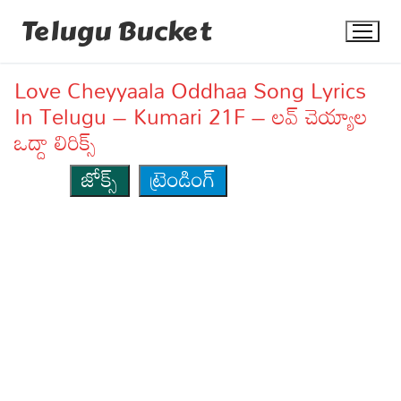
Skip
Telugu Bucket
to
content
Love Cheyyaala Oddhaa Song Lyrics
In Telugu – Kumari 21F – లవ్ చెయ్యాల
ఒద్దా లిరిక్స్
జోక్స్
ట్రెండింగ్
Quotes
Stories
Jokes
Health
More
Dialogues
Contact