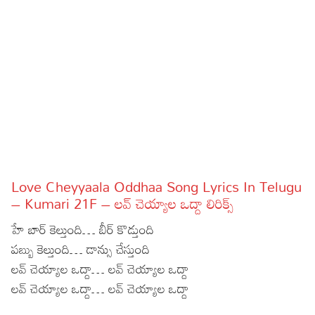
Sports
Gallery*
Poetry
Lyrics
Reviews
Movie Reviews
Food
Articles
Love Cheyyaala Oddhaa Song Lyrics In Telugu
– Kumari 21F – లవ్ చెయ్యాల ఒద్దా లిరిక్స్
Facts
హే బార్ కెల్తుంది… బీర్ కొడ్తుంది
Devotional
పబ్బు కెల్తుంది… డాన్సు చేస్తుంది
లవ్ చెయ్యాల ఒద్దా… లవ్ చెయ్యాల ఒద్దా
Christianity
Hindi
లవ్ చెయ్యాల ఒద్దా… లవ్ చెయ్యాల ఒద్దా
Hinduism
Lyrics in Hindi – Devotional Songs
Tamil