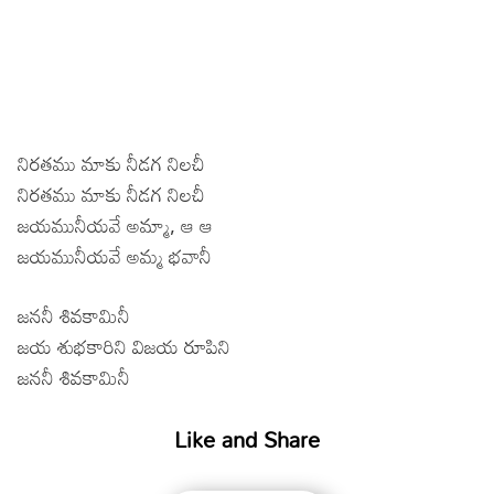
నిరతము మాకు నీడగ నిలచీ
నిరతము మాకు నీడగ నిలచీ
జయమునీయవే అమ్మా, ఆ ఆ
జయమునీయవే అమ్మ భవానీ
జననీ శివకామినీ
జయ శుభకారిని విజయ రూపిని
జననీ శివకామినీ
Like and Share