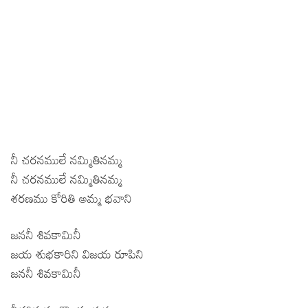
నీ చరనములే నమ్మితినమ్మ
నీ చరనములే నమ్మితినమ్మ
శరణము కోరితి అమ్మ భవాని
జననీ శివకామినీ
జయ శుభకారిని విజయ రూపిని
జననీ శివకామినీ