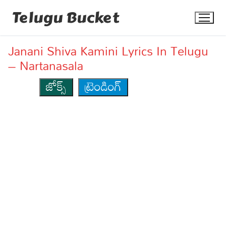
Skip
Telugu Bucket
to
content
Janani Shiva Kamini Lyrics In Telugu
– Nartanasala
జోక్స్
ట్రెండింగ్
Quotes
Stories
Jokes
Health
More
Dialogues
Contact