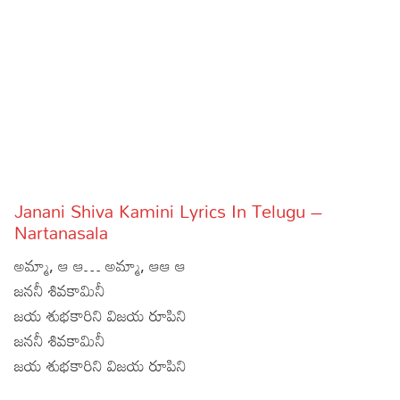
Sports
Gallery*
Poetry
Lyrics
Reviews
Movie Reviews
Food
Janani Shiva Kamini Lyrics In Telugu –
Articles
Nartanasala
అమ్మా, ఆ ఆ… అమ్మా, ఆఆ ఆ
Facts
జననీ శివకామినీ
Devotional
జయ శుభకారిని విజయ రూపిని
జననీ శివకామినీ
Christianity
Hindi
జయ శుభకారిని విజయ రూపిని
Hinduism
Lyrics in Hindi – Devotional Songs
Tamil