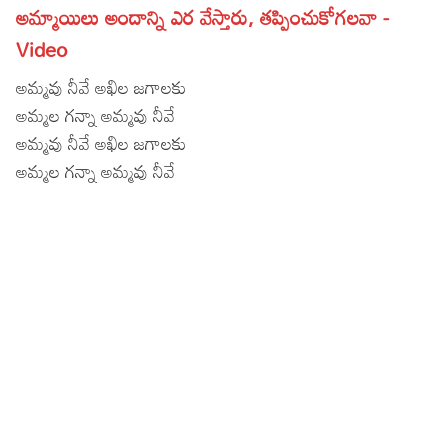
అమ్మాయిలు అందాన్ని ఎర వేస్తారు, తప్పించుకోగలవా -
Lyrics in Hindi – Movie Songs
Lyrics in Tamil – Devotional Songs
Kannada
Video
Lyrics in Tamil – Movie Songs
Lyrics in Kannada – Movie Songs
అమ్మవు నీవే అఖిల జగాలకు
అమ్మల గన్నా అమ్మవు నీవే
అమ్మవు నీవే అఖిల జగాలకు
అమ్మల గన్నా అమ్మవు నీవే