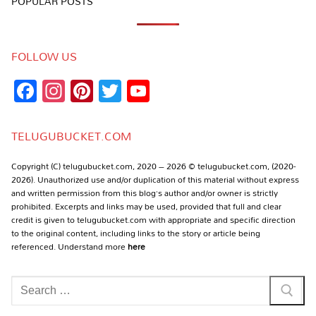
POPULAR POSTS
FOLLOW US
Facebook
Instagram
Pinterest
Twitter
YouTube
Channel
TELUGUBUCKET.COM
Copyright (C) telugubucket.com, 2020 – 2026 © telugubucket.com, (2020-
2026). Unauthorized use and/or duplication of this material without express
and written permission from this blog’s author and/or owner is strictly
prohibited. Excerpts and links may be used, provided that full and clear
credit is given to telugubucket.com with appropriate and specific direction
to the original content, including links to the story or article being
referenced. Understand more
here
Search
for: