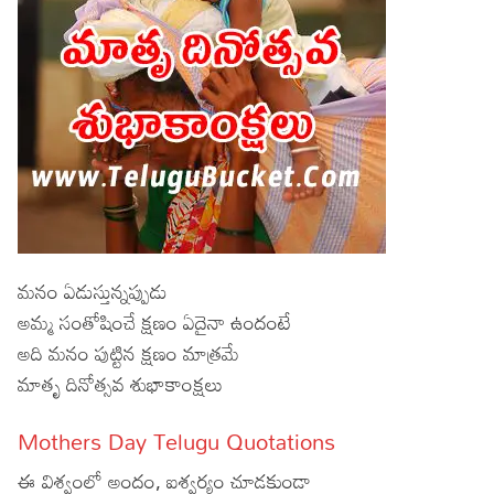
మనం ఏడుస్తున్నప్పుడు
అమ్మ సంతోషించే క్షణం ఏదైనా ఉందంటే
అది మనం పుట్టిన క్షణం మాత్రమే
మాతృ దినోత్సవ శుభాకాంక్షలు
Mothers Day Telugu Quotations
ఈ విశ్వంలో అందం, ఐశ్వర్యం చూడకుండా