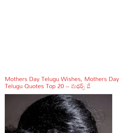
Sports
Gallery*
Poetry
Lyrics
Reviews
Movie Reviews
Food
Articles
Mothers Day Telugu Wishes, Mothers Day
Telugu Quotes Top 20 – మథర్స్ డే
Facts
Devotional
Christianity
Hindi
Hinduism
Lyrics in Hindi – Devotional Songs
Tamil