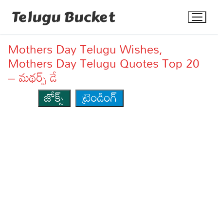
Skip
Telugu Bucket
to
content
Mothers Day Telugu Wishes,
Mothers Day Telugu Quotes Top 20
– మథర్స్ డే
జోక్స్
ట్రెండింగ్
Quotes
Stories
Jokes
Health
More
Dialogues
Contact