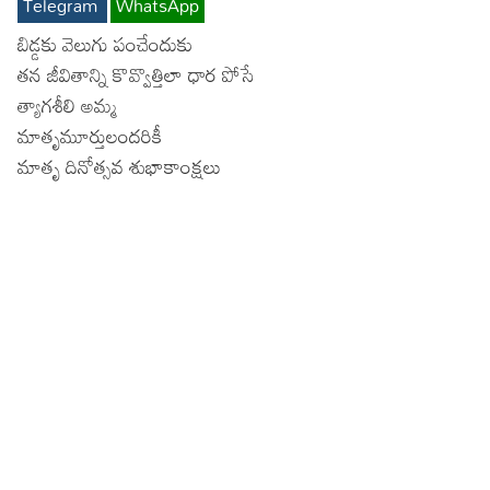
Telegram
WhatsApp
బిడ్డకు వెలుగు పంచేందుకు
తన జీవితాన్ని కొవ్వొత్తిలా ధార పోసే
త్యాగశీలి అమ్మ
మాతృమూర్తులందరికీ
మాతృ దినోత్సవ శుభాకాంక్షలు