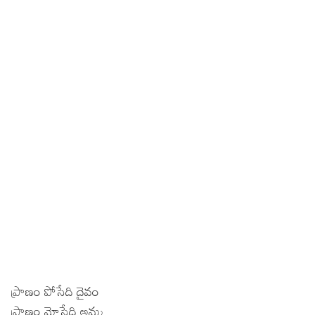
ప్రాణం పోసేది దైవం
ప్రాణం మోసేది అమ్మ