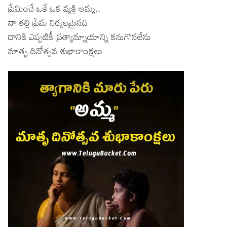
ప్రేమించే ఒకే ఒక వ్యక్తి అమ్మ..
నా తల్లి ప్రేమ నిర్మలమైనది
దానికి ఎప్పటికీ ప్రత్యామ్నాయాన్ని కనుగొనలేను
మాతృ దినోత్సవ శుభాకాంక్షలు