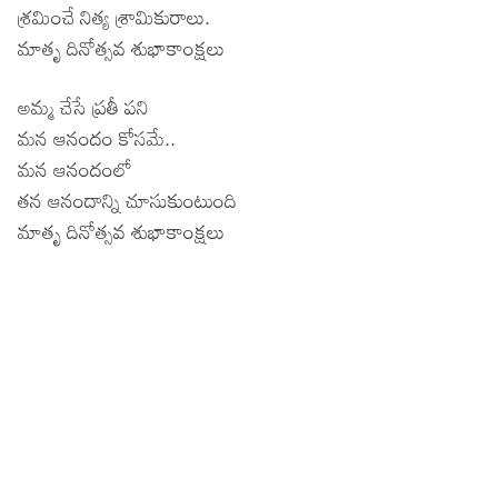
శ్రమించే నిత్య శ్రామికురాలు.
మాతృ దినోత్సవ శుభాకాంక్షలు
అమ్మ చేసే ప్రతీ పని
మన ఆనందం కోసమే..
మన ఆనందంలో
తన ఆనందాన్ని చూసుకుంటుంది
మాతృ దినోత్సవ శుభాకాంక్షలు