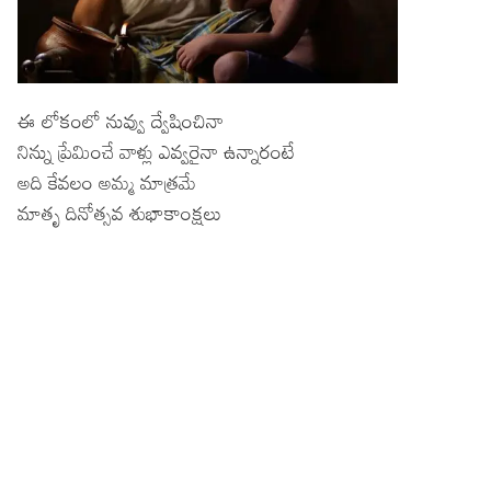
ఈ లోకంలో నువ్వు ద్వేషించినా
నిన్ను ప్రేమించే వాళ్లు ఎవ్వరైనా ఉన్నారంటే
అది కేవలం అమ్మ మాత్రమే
మాతృ దినోత్సవ శుభాకాంక్షలు