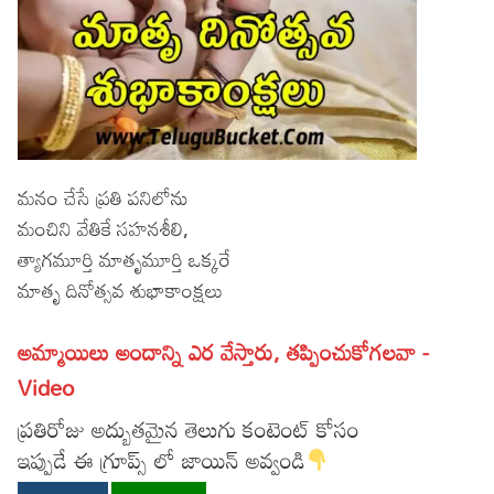
మనం చేసే ప్రతి పనిలోను
మంచిని వేతికే సహనశీలి,
త్యాగమూర్తి మాతృమూర్తి ఒక్కరే
మాతృ దినోత్సవ శుభాకాంక్షలు
అమ్మాయిలు అందాన్ని ఎర వేస్తారు, తప్పించుకోగలవా -
Video
ప్రతిరోజు అద్బుతమైన తెలుగు కంటెంట్ కోసం
ఇప్పుడే ఈ గ్రూప్స్ లో జాయిన్ అవ్వండి