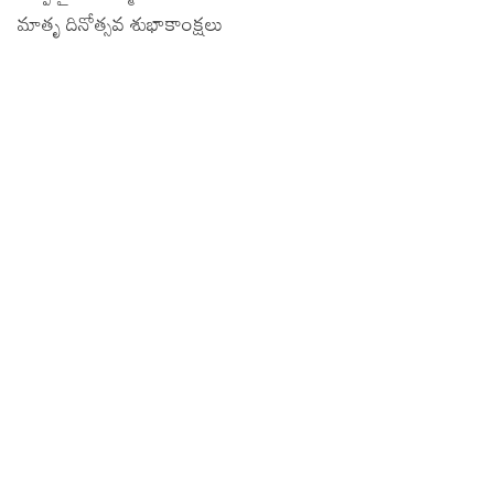
మాతృ దినోత్సవ శుభాకాంక్షలు