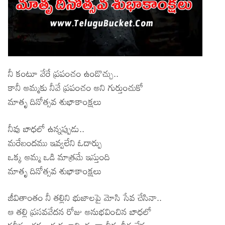
నీ కంటూ వేరే ప్రపంచం ఉండొచ్చు..
కానీ అమ్మకు నీవే ప్రపంచం అని గుర్తుంచుకో
మాతృ దినోత్సవ శుభాకాంక్షలు
నీవు బాధలో ఉన్నప్పుడు..
మరేబందము ఇవ్వలేని ఓదార్పు
ఒక్క అమ్మ ఒడి మాత్రమే ఇస్తుంది
మాతృ దినోత్సవ శుభాకాంక్షలు
జీవితాంతం నీ తల్లిని భుజాలపై మోసి సేవ చేసినా..
ఆ తల్లి ప్రసవవేదన రోజు అనుభవించిన బాధలో