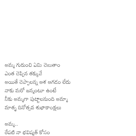
అమ్మ గురుంచి ఏమి చెబుతాం
ఎంత చెప్పిన తక్కువే
అయితే చెప్పాలన్న ఆశ ఆగడం లేదు
నాకు మరో జన్మంటూ ఉంటే
నీకు అమ్మగా పుట్టాలనుంది అమ్మా
మాతృ దినోత్సవ శుభాకాంక్షలు
అమ్మ..
రేపటి నా భవిష్యత్ కోసం