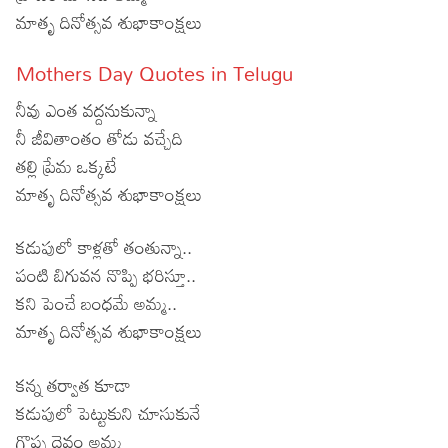
మాతృ దినోత్సవ శుభాకాంక్షలు
Mothers Day Quotes in Telugu
నీవు ఎంత వద్దనుకున్నా
నీ జీవితాంతం తోడు వచ్చేది
తల్లి ప్రేమ ఒక్కటే
మాతృ దినోత్సవ శుభాకాంక్షలు
కడుపులో కాళ్లతో తంతున్నా..
పంటి బిగువన నొప్పి భరిస్తూ..
కని పెంచే బంధమే అమ్మ..
మాతృ దినోత్సవ శుభాకాంక్షలు
కన్న తర్వాత కూడా
కడుపులో పెట్టుకుని చూసుకునే
గొప్ప దైవం అమ్మ