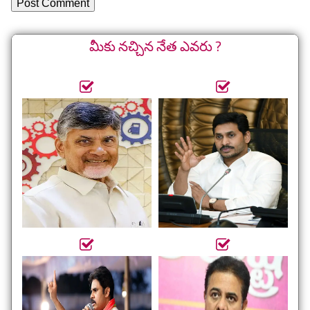
మీకు నచ్చిన నేత ఎవరు ?