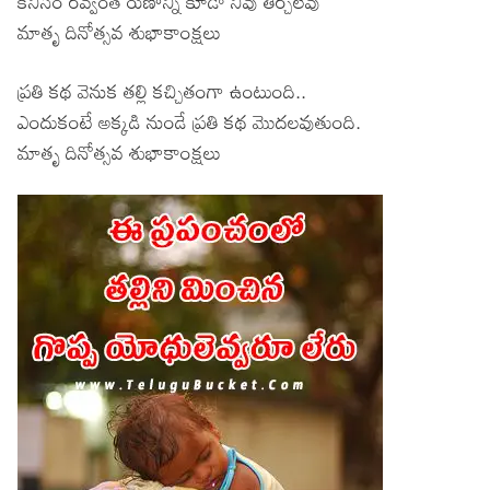
కనీసం రవ్వంత రుణాన్ని కూడా నీవు తీర్చలేవు
మాతృ దినోత్సవ శుభాకాంక్షలు
ప్రతి కథ వెనుక తల్లి కచ్చితంగా ఉంటుంది..
ఎందుకంటే అక్కడి నుండే ప్రతి కథ మొదలవుతుంది.
మాతృ దినోత్సవ శుభాకాంక్షలు