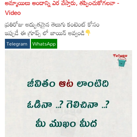
అమ్మాయిలు అందాన్ని ఎర వేస్తారు, తప్పించుకోగలవా -
Video
ప్రతిరోజు అద్బుతమైన తెలుగు కంటెంట్ కోసం
ఇప్పుడే ఈ గ్రూప్స్ లో జాయిన్ అవ్వండి
Telegram
WhatsApp