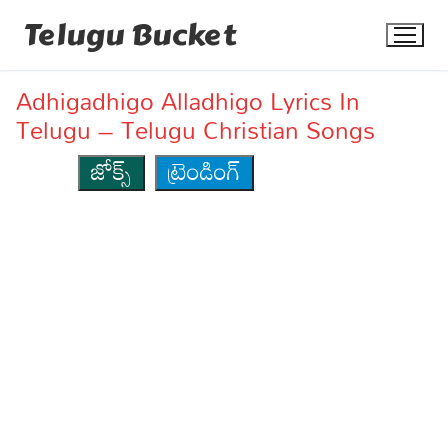
Skip
Telugu Bucket
to
content
Adhigadhigo Alladhigo Lyrics In
Telugu – Telugu Christian Songs
జోక్స్
ట్రెండింగ్
Quotes
Stories
Jokes
Health
More
Dialogues
Contact