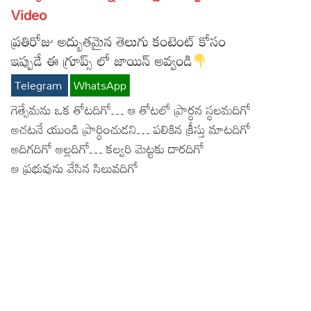
Video
Lyrics in Hindi – Movie Songs
Lyrics in Tamil – Devotional Songs
Kannada
ప్రతిరోజు అద్బుతమైన తెలుగు కంటెంట్ కోసం
Lyrics in Tamil – Movie Songs
Lyrics in Kannada – Movie Songs
ఇప్పుడే ఈ గ్రూప్స్ లో జాయిన్ అవ్వండి
Telegram
WhatsApp
గెత్సేమను ఒక తోటదిగో… ఆ తోటలో ప్రార్ధన స్థలమదిగో
అచటనే యుండి ప్రార్ధించుడని… పలికిన క్రీస్తు మాటదిగో
అదిగదిగో అల్లదిగో… కల్వరి మెట్టకు దారదిగో
ఆ ప్రభువును వేసిన సిలువదిగో