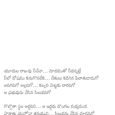
యూదుల రాజువు నీవేనా… మోదముతో నీవన్నట్లే
నీలో దోషము కనుగొనలేక… చేతులు కడిగిన పిలాతుడాడుగో
అదిగదిగో అల్లదిగో… కల్వరి మెట్టకు దారదిగో
ఆ ప్రభువును వేసిన సిలువదిగో
గొల్గొతా స్థల అద్దరిని… ఆ ఇద్దరు దొంగల మధ్యమున
సాక్షాత్తు యెహోవా తనయుని… సిలువను వేసిరి చూడదిగో