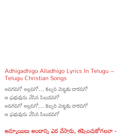
Sports
Gallery*
Poetry
Lyrics
Reviews
Movie Reviews
Food
Adhigadhigo Alladhigo Lyrics In Telugu –
Articles
Telugu Christian Songs
అదిగదిగో అల్లదిగో… కల్వరి మెట్టకు దారదిగో
Facts
ఆ ప్రభువును వేసిన సిలువదిగో
Devotional
అదిగదిగో అల్లదిగో… కల్వరి మెట్టకు దారదిగో
ఆ ప్రభువును వేసిన సిలువదిగో
Christianity
Hindi
Hinduism
Lyrics in Hindi – Devotional Songs
Tamil
అమ్మాయిలు అందాన్ని ఎర వేస్తారు, తప్పించుకోగలవా -