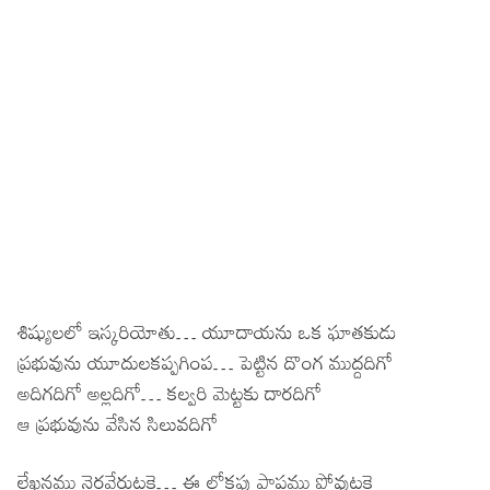
శిష్యులలో ఇస్కరియోతు… యూదాయను ఒక ఘాతకుడు
ప్రభువును యూదులకప్పగింప… పెట్టిన దొంగ ముద్దదిగో
అదిగదిగో అల్లదిగో… కల్వరి మెట్టకు దారదిగో
ఆ ప్రభువును వేసిన సిలువదిగో
లేఖనము నెరవేరుటకై… ఈ లోకపు పాపము పోవుటకై