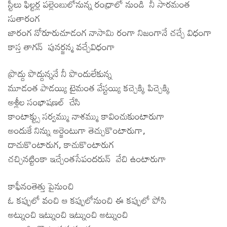
స్టీలు ఫిల్టర్ల పల్లెంబులోనున్న రంధ్రాలో నుండి నీ సారమంత
సుతారంగ
జారంగ నోరూరుచూడంగ నాసామి రంగా నిజంగానే చచ్చే విధంగా
కాస్త తాగన్ పునర్జన్మ వచ్చేవిధంగా
ప్రొద్దు పొద్దున్ననే నీ పొందులేకున్న
మూడంత పాడయ్యి టైమంత వేస్టయ్యి కచ్చెక్కి పిచ్చెక్కి
అశ్లీల సంభాషణల్ చేసి
కాంటాక్ట్సు సర్వమ్ము నాశమ్ము కావించుకుంటారుగా
అందుకే నిన్ను అర్జెంటుగా తెచ్చుకొంటారుగా,
దాచుకొంటారుగ, కాచుకొంటారుగ
చచ్చినట్టింకా ఇచ్చేంతసేపందరున్ వేచి ఉంటారుగా
కాఫీనంతెత్తు పైనుంచి
ఓ కప్పులో వంచి ఆ కప్పులోనుంచి ఈ కప్పులో పోసి
అట్నుంచి ఇట్నుంచి ఇట్నుంచి అట్నుంచి