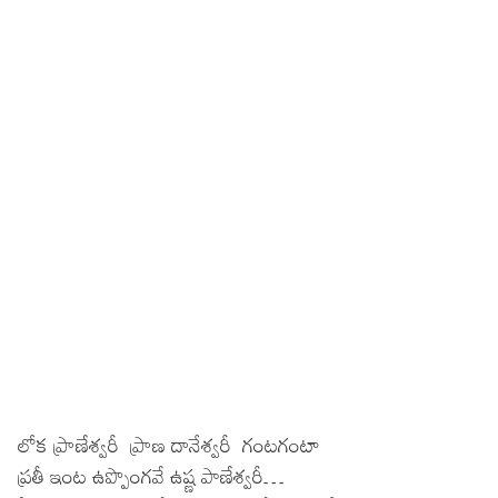
లోక ప్రాణేశ్వరీ ప్రాణ దానేశ్వరీ గంటగంటా
ప్రతీ ఇంట ఉప్పొంగవే ఉష్ణ పాణేశ్వరీ…