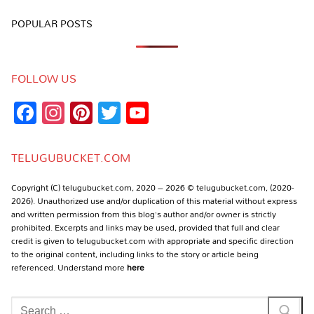
POPULAR POSTS
FOLLOW US
Facebook
Instagram
Pinterest
Twitter
YouTube
Channel
TELUGUBUCKET.COM
Copyright (C) telugubucket.com, 2020 – 2026 © telugubucket.com, (2020-
2026). Unauthorized use and/or duplication of this material without express
and written permission from this blog’s author and/or owner is strictly
prohibited. Excerpts and links may be used, provided that full and clear
credit is given to telugubucket.com with appropriate and specific direction
to the original content, including links to the story or article being
referenced. Understand more
here
Search