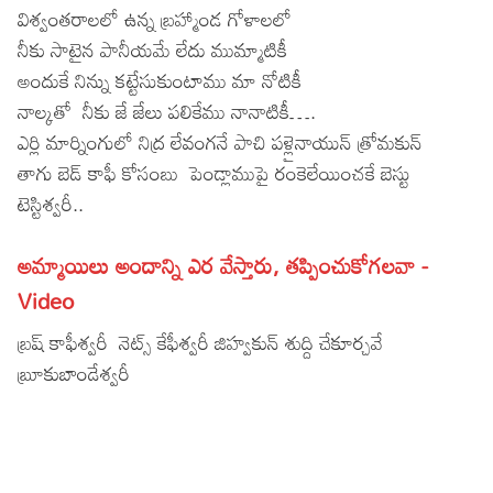
విశ్వంతరాలలో ఉన్న బ్రహ్మాండ గోళాలలో
Lyrics in Hindi – Movie Songs
Lyrics in Tamil – Devotional Songs
Kannada
నీకు సాటైన పానీయమే లేదు ముమ్మాటికీ
Lyrics in Tamil – Movie Songs
అందుకే నిన్ను కట్టేసుకుంటాము మా నోటికీ
Lyrics in Kannada – Movie Songs
నాల్కతో నీకు జే జేలు పలికేము నానాటికీ….
ఎర్లి మార్నింగులో నిద్ర లేవంగనే పాచి పళ్లైనాయున్ త్రోమకున్
తాగు బెడ్ కాఫీ కోసంబు పెండ్లాముపై రంకెలేయించకే బెస్టు
టెస్టిశ్వరీ..
అమ్మాయిలు అందాన్ని ఎర వేస్తారు, తప్పించుకోగలవా -
Video
బ్రష్ కాఫీశ్వరీ నెట్స్ కేఫీశ్వరీ జిహ్వకున్ శుద్ది చేకూర్చవే
బ్రూకుబాండేశ్వరీ