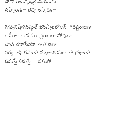
బాగా గిలక్కొట్టుచునురుంగు
ఉప్పొంగగా తెచ్చి ఇస్తారుగా
గొప్పనిష్టాగరిష్ఠుల్ భరిస్తాలలోలన్ గరిష్టంబుగా
కాఫీ తాగెందుకు ఇష్టంబుగా పోవుగా
షాపు మూసేయా వాపోవుగా
సర్వ కాఫీ రసాంగీ సుధాంగీ సుభాంగీ ప్రభాంగీ
నమస్తే నమస్తే… నమహా…