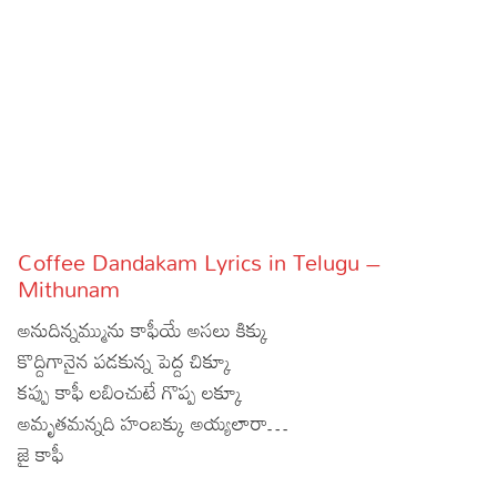
Sports
Gallery*
Poetry
Lyrics
Reviews
Movie Reviews
Food
Coffee Dandakam Lyrics in Telugu –
Articles
Mithunam
అనుదిన్నమ్మును కాఫీయే అసలు కిక్కు
Facts
కొద్దిగానైన పడకున్న పెద్ద చిక్కూ
Devotional
కప్పు కాఫీ లబించుటే గొప్ప లక్కూ
అమృతమన్నది హంబక్కు అయ్యలారా…
Christianity
Hindi
జై కాఫీ
Hinduism
Lyrics in Hindi – Devotional Songs
Tamil