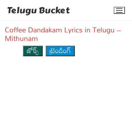
Skip
Telugu Bucket
to
content
Coffee Dandakam Lyrics in Telugu –
Mithunam
జోక్స్
ట్రెండింగ్
Quotes
Stories
Jokes
Health
More
Dialogues
Contact