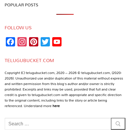
POPULAR POSTS
FOLLOW US
Facebook
Instagram
Pinterest
Twitter
YouTube
Channel
TELUGUBUCKET.COM
Copyright (C) telugubucket.com, 2020 – 2026 © telugubucket.com, (2020-
2026). Unauthorized use and/or duplication of this material without express
and written permission from this blog’s author and/or owner is strictly
prohibited. Excerpts and links may be used, provided that full and clear
credit is given to telugubucket.com with appropriate and specific direction
to the original content, including links to the story or article being
referenced. Understand more
here
Search
for: