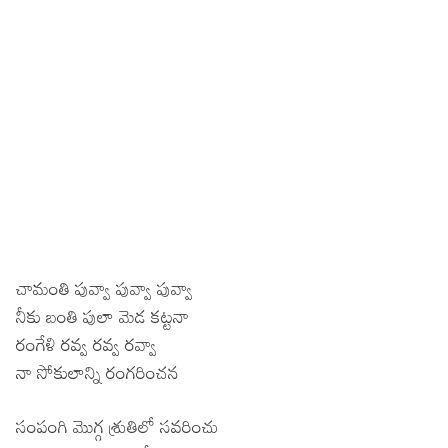
చామంతి పువ్వా పువ్వా పువ్వా
నీకు బంతి పులా మెడ కట్టనా
రంగేళి రవ్వ రవ్వ రవ్వా
నా సోకులాన్ని రంగరించన
సంపంగి మొగ్గ శ్రుతిలో సవరించు