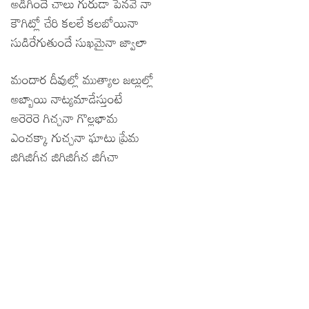
అడిగిందే చాలు గురుడా పెనవే నా
కౌగిట్లో చేరి కలలే కలబోయినా
సుడిరేగుతుందే సుఖమైనా జ్వాలా
మందార దీవుల్లో ముత్యాల జల్లుల్లో
అబ్బాయి నాట్యమాడేస్తుంటే
అరెరెరె గిచ్చనా గొల్లభామ
ఎంచక్కా గుచ్చనా ఘాటు ప్రేమ
జిగిజిగీచ జిగిజిగీచ జిగీచా