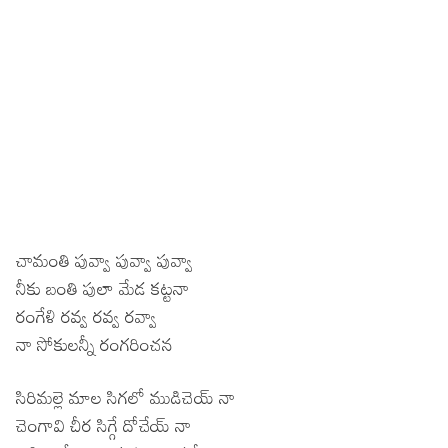
చామంతి పువ్వా పువ్వా పువ్వా
నీకు బంతి పులా మేడ కట్టనా
రంగేళి రవ్వ రవ్వ రవ్వా
నా సోకులన్నీ రంగరించన
సిరిమల్లె మాల సిగలో ముడిచెయ్ నా
చెంగావి చీర సిగ్గే దోచేయ్ నా