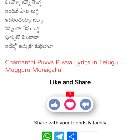
ఓలమ్మో కన్నె మొగ్గ
అందివే పాల బుగ్గ
అదిరిందయ్యో జబ్బా
నిన్నింకా నేను ఒగ్గ
పుచ్చుకో పిల్లదానా
అదేద్ధో ఇచ్చుకో కుర్రదానా
Chamanthi Puvva Puvva Lyrics in Telugu –
Mugguru Monagallu
Like and Share
1
Share with your friends & family
WhatsApp
Telegram
Share