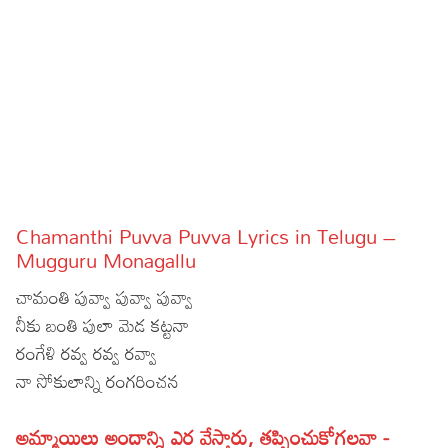
Sports
Gallery*
Poetry
Lyrics
Reviews
Movie Reviews
Food
Chamanthi Puvva Puvva Lyrics in Telugu –
Articles
Mugguru Monagallu
చామంతి పువ్వా పువ్వా పువ్వా
Facts
నీకు బంతి పులా మెడ కట్టనా
Devotional
రంగేళి రవ్వ రవ్వ రవ్వా
నా సోకులాన్ని రంగరించన
Christianity
Hindi
Hinduism
Lyrics in Hindi – Devotional Songs
Tamil
అమ్మాయిలు అందాన్ని ఎర వేస్తారు, తప్పించుకోగలవా -