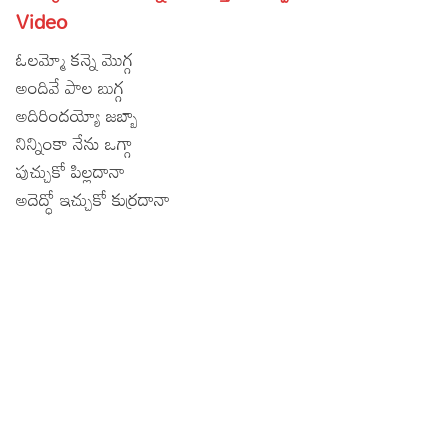
Video
Lyrics in Hindi – Movie Songs
Lyrics in Tamil – Devotional Songs
Kannada
ఓలమ్మో కన్నె మొగ్గ
Lyrics in Tamil – Movie Songs
Lyrics in Kannada – Movie Songs
అందివే పాల బుగ్గ
అదిరిందయ్యో జబ్బా
నిన్నింకా నేను ఒగ్గా
పుచ్చుకో పిల్లదానా
అదెద్ధో ఇచ్చుకో కుర్రదానా