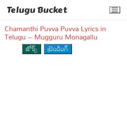
Skip
Telugu Bucket
to
content
Chamanthi Puvva Puvva Lyrics in
Telugu – Mugguru Monagallu
జోక్స్
ట్రెండింగ్
Quotes
Stories
Jokes
Health
More
Dialogues
Contact