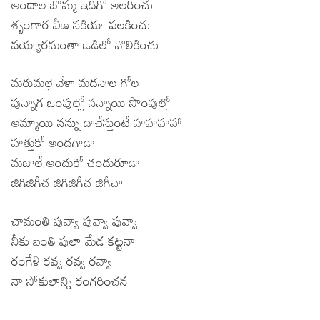
అందాల బొమ్మ ఇదిగో అలరించు
శృంగార వీణ సకియా పలకించు
వయ్యారమంతా ఒడిలో వొలికించు
మరుమల్లె వేళా మదనాల గోల
పున్నాగ ఒంపుల్లో సన్నాయి సొంపుల్లో
అమ్మాయి నన్ను దాచేస్తుంటే హహహహా
హత్తుకో అందగాడా
మజాలే అందుకో చందురూడా
జిగిజిగీచ జిగిజిగీచ జిగీచా
చామంతి పువ్వా పువ్వా పువ్వా
నీకు బంతి పులా మేడ కట్టనా
రంగేళి రవ్వ రవ్వ రవ్వా
నా సోకులాన్ని రంగరించన