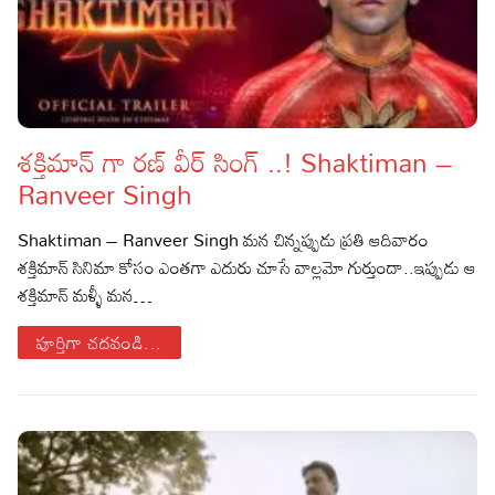
శక్తిమాన్ గా రణ్‌ వీర్ సింగ్ ..! Shaktiman –
Ranveer Singh
Shaktiman – Ranveer Singh మన చిన్నప్పుడు ప్రతి ఆదివారం
శక్తిమాన్ సినిమా కోసం ఎంతగా ఎదురు చూసే వాల్లమో గుర్తుందా..ఇప్పుడు ఆ
శక్తిమాన్ మళ్ళీ మన…
పూర్తిగా చదవండి...