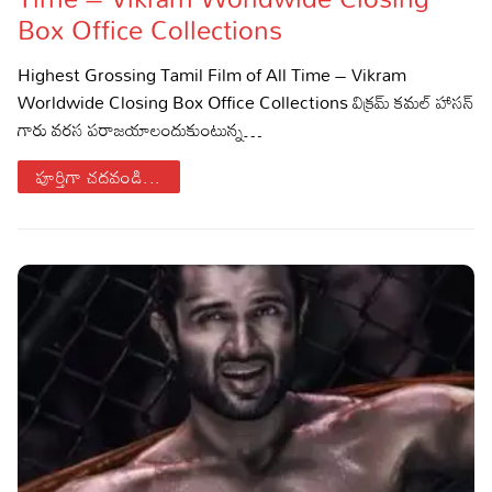
Box Office Collections
Sports
Gallery*
Highest Grossing Tamil Film of All Time – Vikram
Poetry
Worldwide Closing Box Office Collections విక్రమ్ కమల్ హాసన్
గారు వరస పరాజయాలందుకుంటున్న…
Lyrics
పూర్తిగా చదవండి...
Reviews
Movie Reviews
Food
Articles
Facts
Devotional
Christianity
Hindi
Hinduism
Lyrics in Hindi – Devotional Songs
Tamil