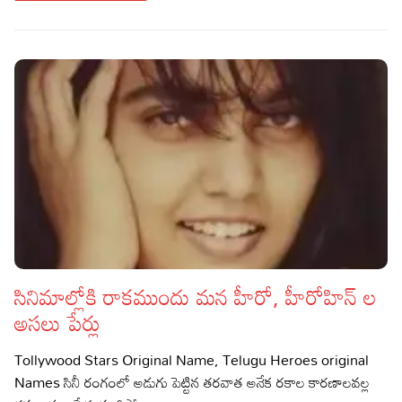
సినిమాల్లోకి రాకముందు మన హీరో, హీరోహిన్ ల
అసలు పేర్లు
Tollywood Stars Original Name, Telugu Heroes original
Names సినీ రంగంలో అడుగు పెట్టిన తరవాత అనేక రకాల కారణాలవల్ల