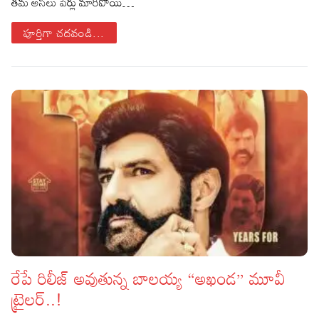
తమ అసలు పేర్లు మారిపోయి…
పూర్తిగా చదవండి...
రేపే రిలీజ్ అవుతున్న బాలయ్య “అఖండ” మూవీ
ట్రైలర్..!