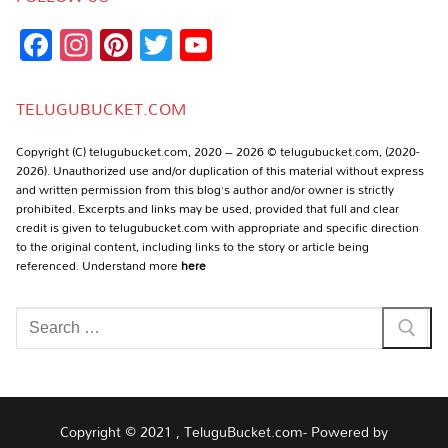
Facebook
Instagram
Pinterest
Twitter
YouTube
Channel
TELUGUBUCKET.COM
Copyright (C) telugubucket.com, 2020 – 2026 © telugubucket.com, (2020-
2026). Unauthorized use and/or duplication of this material without express
and written permission from this blog’s author and/or owner is strictly
prohibited. Excerpts and links may be used, provided that full and clear
credit is given to telugubucket.com with appropriate and specific direction
to the original content, including links to the story or article being
referenced. Understand more
here
Search
for:
Copyright © 2021 , TeluguBucket.com- Powered by