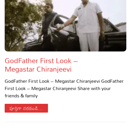
GodFather First Look –
Megastar Chiranjeevi
GodFather First Look – Megastar Chiranjeevi GodFather
First Look – Megastar Chiranjeevi Share with your
friends & family
పూర్తిగా చదవండి...