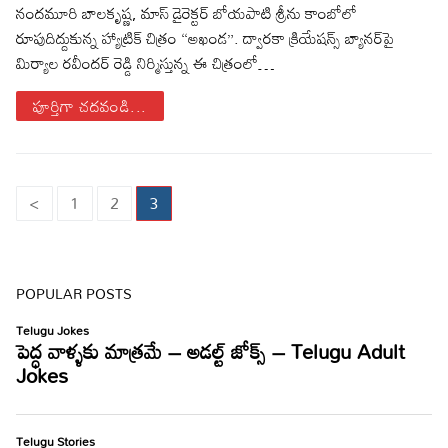
నందమూరి బాలకృష్ణ, మాస్ డైరెక్టర్‌ బోయపాటి శ్రీను కాంబోలో
రూపుదిద్దుకున్న హ్యాట్రిక్‌ చిత్రం “అఖండ”. ద్వారకా క్రియేషన్స్‌ బ్యానర్‌పై
మిర్యాల రవీందర్‌ రెడ్డి నిర్మిస్తున్న ఈ చిత్రంలో…
పూర్తిగా చదవండి...
Posts
<
1
2
3
pagination
POPULAR POSTS