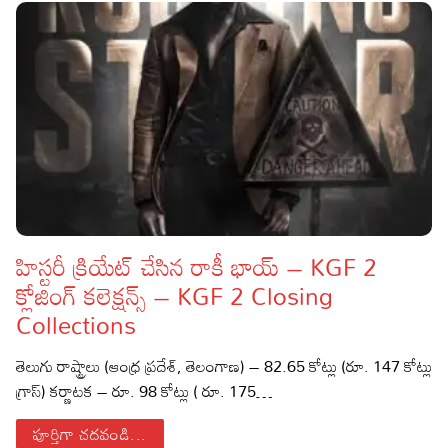
హిస్టరీ క్రియేట్ చేసిన రాకీ భాయ్ – KGF 2
క్లోజింగ్ కలెక్షన్స్ – KGF 2 Closing
Collections
తెలుగు రాష్ట్రాలు (ఆంధ్ర ప్ర‌దేశ్‌, తెలంగాణ‌) – 82.65 కోట్లు (రూ. 147 కోట్లు
గ్రాస్‌) క‌ర్ణాట‌క – రూ. 98 కోట్లు ( రూ. 175…
పూర్తిగా చదవండి...