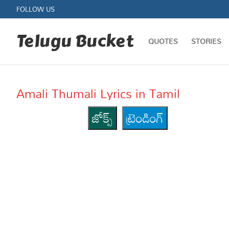
Skip
FOLLOW US
to
content
Telugu Bucket
QUOTES
STORIES
Amali Thumali Lyrics in Tamil
జోక్స్
ట్రెండింగ్
Quotes
Stories
Jokes
Health