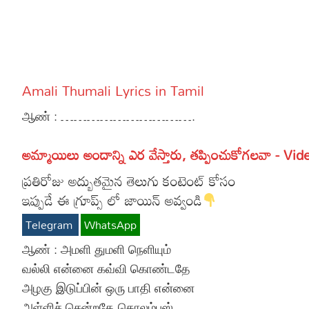
More
Dialogues
Contact
Sports
Gallery*
Amali Thumali Lyrics in Tamil
Poetry
ஆண் : ………………………….
Lyrics
అమ్మాయిలు అందాన్ని ఎర వేస్తారు, తప్పించుకోగలవా - Vid
Reviews
ప్రతిరోజు అద్బుతమైన తెలుగు కంటెంట్ కోసం
Movie Review
Food
ఇప్పుడే ఈ గ్రూప్స్ లో జాయిన్ అవ్వండి
Articles
Telegram
WhatsApp
Facts
ஆண் : அமளி துமளி நெளியும்
வல்லி என்னை கவ்வி கொண்டதே
Devotional
அழகு இடுப்பின் ஒரு பாதி என்னை
Christianity
அள்ளிச் சென்றதே கொலம்பஸ்
Hindi