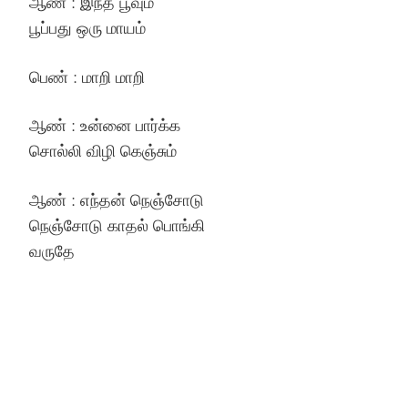
ஆண் : இந்த பூவும்
பூப்பது ஒரு மாயம்
பெண் : மாறி மாறி
ஆண் : உன்னை பார்க்க
சொல்லி விழி கெஞ்சும்
ஆண் : எந்தன் நெஞ்சோடு
நெஞ்சோடு காதல் பொங்கி
வருதே