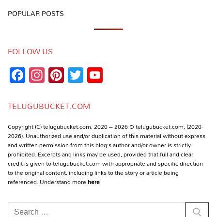
POPULAR POSTS
FOLLOW US
Facebook
Instagram
Pinterest
Twitter
YouTube
Channel
TELUGUBUCKET.COM
Copyright (C) telugubucket.com, 2020 – 2026 © telugubucket.com, (2020-
2026). Unauthorized use and/or duplication of this material without express
and written permission from this blog’s author and/or owner is strictly
prohibited. Excerpts and links may be used, provided that full and clear
credit is given to telugubucket.com with appropriate and specific direction
to the original content, including links to the story or article being
referenced. Understand more
here
Search