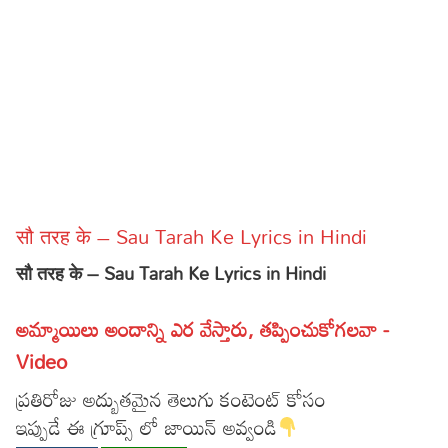
Sports
Gallery*
Poetry
Lyrics
Reviews
Movie Reviews
Food
सौ तरह के – Sau Tarah Ke Lyrics in Hindi
Articles
सौ तरह के – Sau Tarah Ke Lyrics in Hindi
Facts
అమ్మాయిలు అందాన్ని ఎర వేస్తారు, తప్పించుకోగలవా -
Devotional
Video
Christianity
Hindi
ప్రతిరోజు అద్బుతమైన తెలుగు కంటెంట్ కోసం
ఇప్పుడే ఈ గ్రూప్స్ లో జాయిన్ అవ్వండి
Hinduism
Lyrics in Hindi – Devotional Songs
Tamil