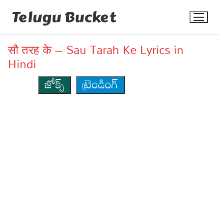
Skip
Telugu Bucket
to
content
सौ तरह के – Sau Tarah Ke Lyrics in
Hindi
జోక్స్
ట్రెండింగ్
Quotes
Stories
Jokes
Health
More
Dialogues
Contact