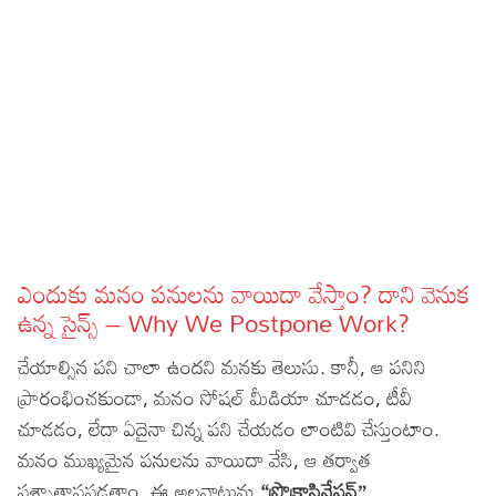
Sports
Gallery*
Poetry
Lyrics
Reviews
Movie Reviews
Food
Articles
ఎందుకు మనం పనులను వాయిదా వేస్తాం? దాని వెనుక
ఉన్న సైన్స్ – Why We Postpone Work?
Facts
చేయాల్సిన పని చాలా ఉందని మనకు తెలుసు. కానీ, ఆ పనిని
Devotional
ప్రారంభించకుండా, మనం సోషల్ మీడియా చూడడం, టీవీ
చూడడం, లేదా ఏదైనా చిన్న పని చేయడం లాంటివి చేస్తుంటాం.
Christianity
Hindi
మనం ముఖ్యమైన పనులను వాయిదా వేసి, ఆ తర్వాత
Hinduism
Lyrics in Hindi – Devotional Songs
Tamil
పశ్చాత్తాపపడతాం. ఈ అలవాటును
“ప్రొక్రాస్టినేషన్”