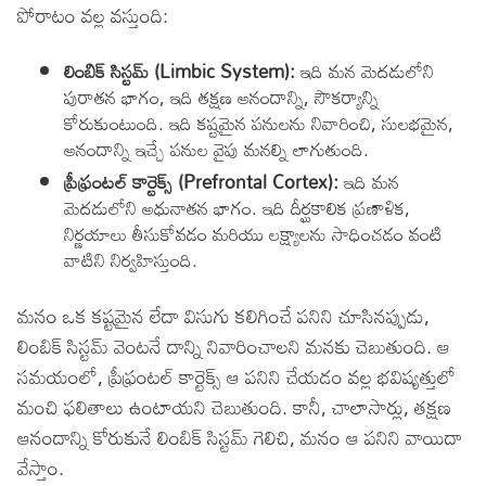
పోరాటం వల్ల వస్తుంది:
లింబిక్ సిస్టమ్ (Limbic System):
ఇది మన మెదడులోని
పురాతన భాగం, ఇది తక్షణ ఆనందాన్ని, సౌకర్యాన్ని
కోరుకుంటుంది. ఇది కష్టమైన పనులను నివారించి, సులభమైన,
ఆనందాన్ని ఇచ్చే పనుల వైపు మనల్ని లాగుతుంది.
ప్రీఫ్రంటల్ కార్టెక్స్ (Prefrontal Cortex):
ఇది మన
మెదడులోని అధునాతన భాగం. ఇది దీర్ఘకాలిక ప్రణాళిక,
నిర్ణయాలు తీసుకోవడం మరియు లక్ష్యాలను సాధించడం వంటి
వాటిని నిర్వహిస్తుంది.
మనం ఒక కష్టమైన లేదా విసుగు కలిగించే పనిని చూసినప్పుడు,
లింబిక్ సిస్టమ్ వెంటనే దాన్ని నివారించాలని మనకు చెబుతుంది. ఆ
సమయంలో, ప్రీఫ్రంటల్ కార్టెక్స్ ఆ పనిని చేయడం వల్ల భవిష్యత్తులో
మంచి ఫలితాలు ఉంటాయని చెబుతుంది. కానీ, చాలాసార్లు, తక్షణ
ఆనందాన్ని కోరుకునే లింబిక్ సిస్టమ్ గెలిచి, మనం ఆ పనిని వాయిదా
వేస్తాం.