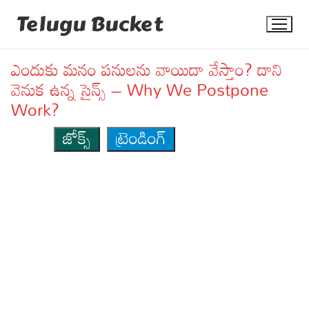
Skip
Telugu Bucket
to
content
ఎందుకు మనం పనులను వాయిదా వేస్తాం? దాని
వెనుక ఉన్న సైన్స్ – Why We Postpone
Work?
జోక్స్
ట్రెండింగ్
Quotes
Stories
Jokes
Health
More
Dialogues
Contact