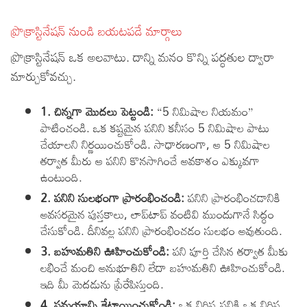
ప్రొక్రాస్టినేషన్ నుండి బయటపడే మార్గాలు
ప్రొక్రాస్టినేషన్ ఒక అలవాటు. దాన్ని మనం కొన్ని పద్ధతుల ద్వారా
మార్చుకోవచ్చు.
1. చిన్నగా మొదలు పెట్టండి:
“5 నిమిషాల నియమం”
పాటించండి. ఒక కష్టమైన పనిని కనీసం 5 నిమిషాల పాటు
చేయాలని నిర్ణయించుకోండి. సాధారణంగా, ఆ 5 నిమిషాల
తర్వాత మీరు ఆ పనిని కొనసాగించే అవకాశం ఎక్కువగా
ఉంటుంది.
2. పనిని సులభంగా ప్రారంభించండి:
పనిని ప్రారంభించడానికి
అవసరమైన పుస్తకాలు, లాప్‌టాప్ వంటివి ముందుగానే సిద్ధం
చేసుకోండి. దీనివల్ల పనిని ప్రారంభించడం సులభం అవుతుంది.
3. బహుమతిని ఊహించుకోండి:
పని పూర్తి చేసిన తర్వాత మీకు
లభించే మంచి అనుభూతిని లేదా బహుమతిని ఊహించుకోండి.
ఇది మీ మెదడును ప్రేరేపిస్తుంది.
4. సమయాన్ని కేటాయించుకోండి:
ఒక నిర్దిష్ట పనికి ఒక నిర్దిష్ట