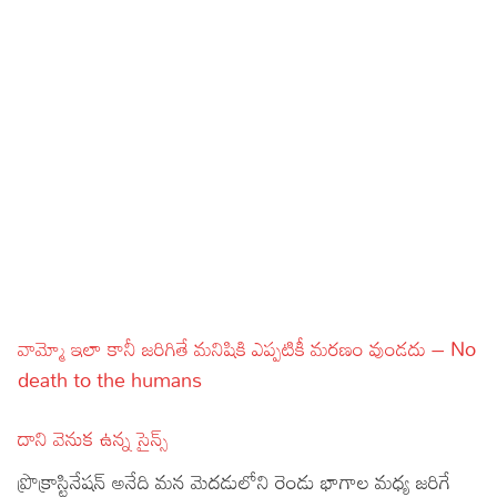
వామ్మో ఇలా కానీ జరిగితే మనిషికి ఎప్పటికీ మరణం వుండదు – No
death to the humans
దాని వెనుక ఉన్న సైన్స్
ప్రొక్రాస్టినేషన్ అనేది మన మెదడులోని రెండు భాగాల మధ్య జరిగే