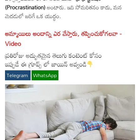
(Procrastination)
అంటారు. ఇది సోమరితనం కాదు, మన
Lyrics in Hindi – Movie Songs
Lyrics in Tamil – Devotional Songs
Kannada
మెదడులో జరిగే ఒక యుద్ధం.
Lyrics in Tamil – Movie Songs
Lyrics in Kannada – Movie Songs
అమ్మాయిలు అందాన్ని ఎర వేస్తారు, తప్పించుకోగలవా -
Video
ప్రతిరోజు అద్బుతమైన తెలుగు కంటెంట్ కోసం
ఇప్పుడే ఈ గ్రూప్స్ లో జాయిన్ అవ్వండి
Telegram
WhatsApp