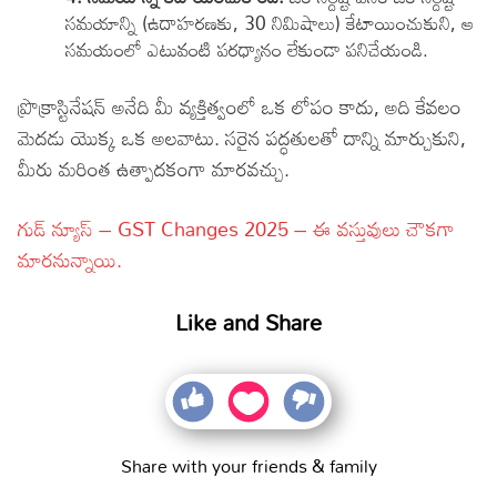
సమయాన్ని (ఉదాహరణకు, 30 నిమిషాలు) కేటాయించుకుని, ఆ
సమయంలో ఎటువంటి పరధ్యానం లేకుండా పనిచేయండి.
ప్రొక్రాస్టినేషన్ అనేది మీ వ్యక్తిత్వంలో ఒక లోపం కాదు, అది కేవలం
మెదడు యొక్క ఒక అలవాటు. సరైన పద్ధతులతో దాన్ని మార్చుకుని,
మీరు మరింత ఉత్పాదకంగా మారవచ్చు.
గుడ్ న్యూస్ – GST Changes 2025 – ఈ వస్తువులు చౌకగా
మారనున్నాయి.
Like and Share
Share with your friends & family