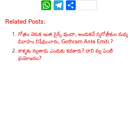
WhatsApp
Telegram
Share
Related Posts:
గోత్రం వెనుక ఇంత సైన్స్ వుందా, అందుకనే స్వగోత్రీకుల మధ్య
వివాహం నిషేధించారు, Gothram Ante Emiti.?
కాళ్ళకు నల్లతాడు ఎందుకు కడతారు? దాని వల్ల ఏంటి
ప్రయోజనం?