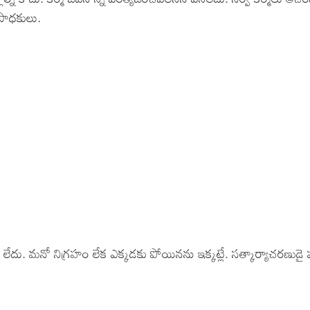
 సాధకులు.
ాభం లేదు. మనో నిగ్రహం లేక ఎక్కడకు పోయినను ఇక్కట్లే. సత్కార్యాచరణుడై