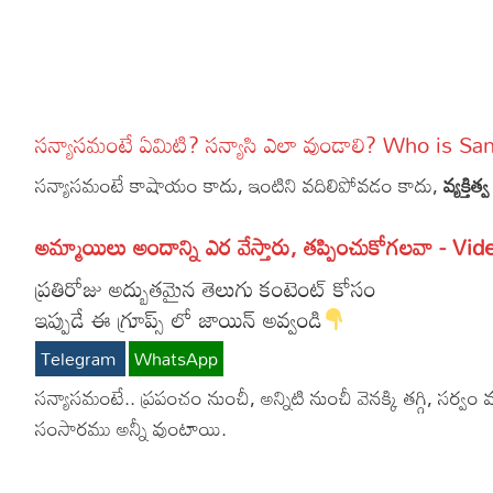
More
Dialogues
Contact
Sports
Gallery*
సన్యాసమంటే ఏమిటి? సన్యాసి ఎలా వుండాలి? Who is 
Poetry
సన్యాసమంటే కాషాయం కాదు, ఇంటిని వదిలిపోవడం కాదు,
వ్యక్తిత్
Lyrics
అమ్మాయిలు అందాన్ని ఎర వేస్తారు, తప్పించుకోగలవా - Vid
Reviews
ప్రతిరోజు అద్బుతమైన తెలుగు కంటెంట్ కోసం
Movie Review
Food
ఇప్పుడే ఈ గ్రూప్స్ లో జాయిన్ అవ్వండి
Articles
Telegram
WhatsApp
Facts
సన్యాసమంటే.. ప్రపంచం నుంచీ, అన్నిటి నుంచీ వెనక్కి తగ్గి, సర
సంసారము అన్నీ వుంటాయి.
Devotional
Christianity
Hindi