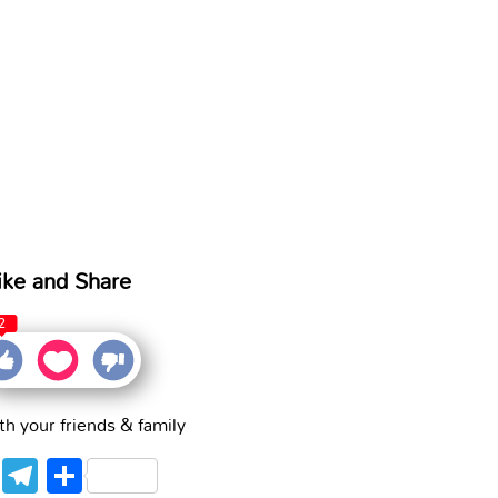
ike and Share
2
th your friends & family
WhatsApp
Telegram
Share