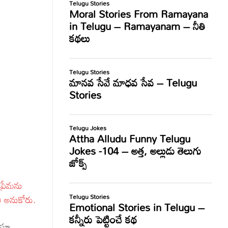
ప్రేమను
ని అనుకోరు.
్తూ,