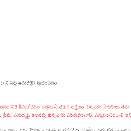
di – Devotional Songs
di – Movie Songs
il – Devotional Songs
il – Movie Songs
nnada – Movie Songs
ాని పట్ల అనురక్తిని త్యజించడం.
ని తనలోనికి తీసుకోవడం ఉత్తమ సాధకుని లక్షణం. నిజమైన సాధకులు తమ 
రు. ప్రేమ, సమదృష్టి అలవర్చుకున్నవారు పరిత్యజించాలి, సన్యసించించాలి అ
్ని కాదు. కర్మ జీవనాన్ని పరిత్యజించవలసిన పనిలేదు. సర్వ కర్మలు ఆచరిస