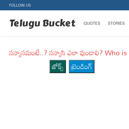
Skip
FOLLOW US
to
content
Telugu Bucket
QUOTES
STORIES
సన్యాసమంటే..? సన్యాసి ఎలా వుండాలి? Who
జోక్స్
ట్రెండింగ్
Quotes
Stories
Jokes
Health