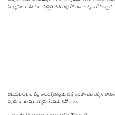
నిష్కామంగా ఉంటూ, స్వస్థితి చెడగొట్టుకోకుండా ఉన్న వారే నిజమైన
విషయవస్తువుల పట్ల అనురక్తచిత్తుడైన వ్యక్తి అరణ్యాలకు వెళ్ళిన ల
నిగ్రహం గల వ్యక్తికి గృహజీవనమే తపోవనం..
How do I become a sanyasi in Telugu?