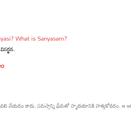
Sanyasi? What is Sanyasam?
వ విసర్జన.
eo
s
్వం వదిలి వేయడం కాదు. సమస్తాన్ని ప్రేమతో హృదయానికి హత్తుకోవడం. ఆ