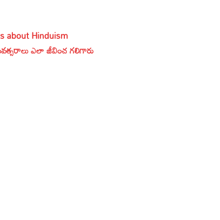
cts about Hinduism
త్సరాలు ఎలా జీవించ గలిగారు