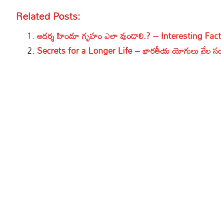
Related Posts:
ఆదర్శ హిందూ గృహం ఎలా వుండాలి.? – Interesting Fa
Secrets for a Longer Life – భారతీయ యోగులు వేల సంవ