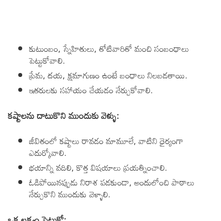
కుటుంబం, స్నేహితులు, తోటివారితో మంచి సంబంధాలు
పెట్టుకోవాలి.
ప్రేమ, దయ, క్షమాగుణం ఉంటే బంధాలు నిలబడతాయి.
ఇతరులకు సహాయం చేయడం నేర్చుకోవాలి.
కష్టాలను దాటుకొని ముందుకు వెళ్ళు:
జీవితంలో కష్టాలు రావడం మామూలే, వాటిని ధైర్యంగా
ఎదుర్కోవాలి.
భయాన్ని వదిలి, కొత్త విషయాలు ప్రయత్నించాలి.
ఓడిపోయినప్పుడు నిరాశ పడకుండా, అందులోంచి పాఠాలు
నేర్చుకొని ముందుకు వెళ్ళాలి.
ఒక లక్ష్యం పెట్టుకో: