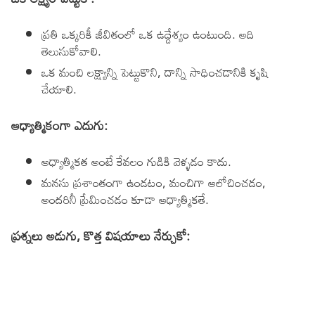
ప్రతి ఒక్కరికీ జీవితంలో ఒక ఉద్దేశ్యం ఉంటుంది. అది
తెలుసుకోవాలి.
ఒక మంచి లక్ష్యాన్ని పెట్టుకొని, దాన్ని సాధించడానికి కృషి
చేయాలి.
ఆధ్యాత్మికంగా ఎదుగు:
ఆధ్యాత్మికత అంటే కేవలం గుడికి వెళ్ళడం కాదు.
మనసు ప్రశాంతంగా ఉండటం, మంచిగా ఆలోచించడం,
అందరినీ ప్రేమించడం కూడా ఆధ్యాత్మికతే.
ప్రశ్నలు అడుగు, కొత్త విషయాలు నేర్చుకో: