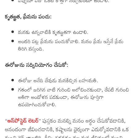
ఎప్పుడూ ఏదో ఒకటి కొత్తగా నేర్చుకుంటూ ఉండాలి.
కృతజ్ఞత, ప్రేమను పంచు:
మనకు ఉన్నవాటికి కృతజ్ఞతగా ఉండాలి.
అందరి పట్ల ప్రేమను పంచుకోవాలి. మనం ప్రేమ ఇస్తేనే ప్రేమ
తిరిగి వస్తుంది.
ఈరోజును సద్వినియోగం చేసుకో:
ఈరోజు అనేది దేవుడు మనకిచ్చిన బహుమతి.
గతంలో జరిగిన వాటి గురించి ఆలోచించకుండా, రేపటి గురించి
అతిగా ఆందోళన పడకుండా, ఈరోజును పూర్తిగా
ఉపయోగించుకోవాలి.
“
అన్‌పోస్టెడ్ లెటర్
” పుస్తకం మనల్ని మనం అర్థం చేసుకోవడానికి,
ఆనందంగా జీవించడానికి, కష్టాలను ధైర్యంగా ఎదుర్కోవడానికి ఒక
మంచి గైడ్ లాంటిది. దీన్ని చదవడం వల్ల మన జీవితంలో మంచి