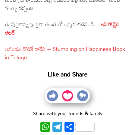
మార్పు వస్తుంది.
ఈ పుస్తకాన్ని పూర్తిగా తెలుగులో ఇక్కడ చదవండి –
అన్‌పోస్టెడ్
లెటర్
ఆనందం దొరికే దారేది – Stumbling on Happiness Book
in Telugu
Like and Share
Share with your friends & family
WhatsApp
Telegram
Share