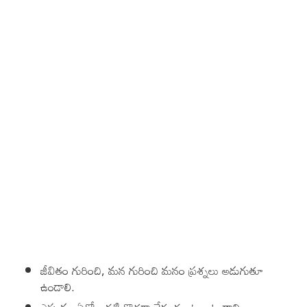
జీవితం గురించి, మన గురించి మనం ప్రశ్నలు అడుగుతూ
ఉండాలి.