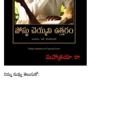
నిన్ను నువ్వు తెలుసుకో: