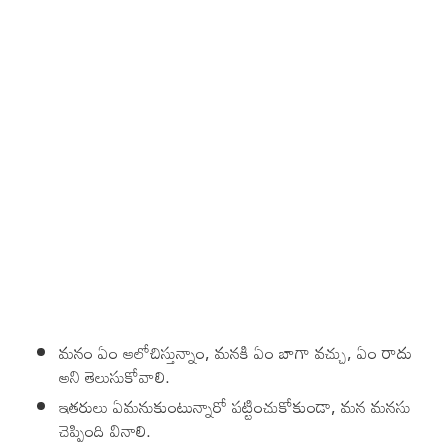
మనం ఏం ఆలోచిస్తున్నాం, మనకి ఏం బాగా వచ్చు, ఏం రాదు
అని తెలుసుకోవాలి.
ఇతరులు ఏమనుకుంటున్నారో పట్టించుకోకుండా, మన మనసు
చెప్పింది వినాలి.