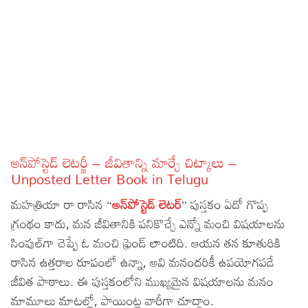
Sports
Gallery*
Poetry
Lyrics
Reviews
Movie Reviews
Food
అన్‌పోస్టెడ్ లెటర్జీ – జీవితాన్ని మార్చే చిట్కాలు –
Articles
Unposted Letter Book in Telugu
మహత్రియా రా రాసిన “
అన్‌పోస్టెడ్ లెటర్
” పుస్తకం ఏదో గొప్ప
Facts
గ్రంథం కాదు, మన జీవితానికి పనికొచ్చే ఎన్నో మంచి విషయాలను
Devotional
సింపుల్‌గా చెప్పే ఓ మంచి ఫ్రెండ్ లాంటిది. ఆయన తన కూతురికి
రాసిన ఉత్తరాల రూపంలో ఉన్నా, అవి మనందరికీ ఉపయోగపడే
Christianity
Hindi
జీవిత పాఠాలు. ఈ పుస్తకంలోని ముఖ్యమైన విషయాలను మనం
Hinduism
Lyrics in Hindi – Devotional Songs
Tamil
మామూలు మాటల్లో, పాయింట్ల వారీగా చూద్దాం.