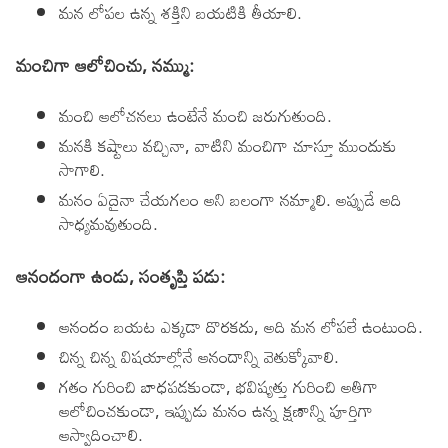
మన లోపల ఉన్న శక్తిని బయటికి తీయాలి.
మంచిగా ఆలోచించు, నమ్ము:
మంచి ఆలోచనలు ఉంటేనే మంచి జరుగుతుంది.
మనకి కష్టాలు వచ్చినా, వాటిని మంచిగా చూస్తూ ముందుకు
సాగాలి.
మనం ఏదైనా చేయగలం అని బలంగా నమ్మాలి. అప్పుడే అది
సాధ్యమవుతుంది.
ఆనందంగా ఉండు, సంతృప్తి పడు:
ఆనందం బయట ఎక్కడా దొరకదు, అది మన లోపలే ఉంటుంది.
చిన్న చిన్న విషయాల్లోనే ఆనందాన్ని వెతుక్కోవాలి.
గతం గురించి బాధపడకుండా, భవిష్యత్తు గురించి అతిగా
ఆలోచించకుండా, ఇప్పుడు మనం ఉన్న క్షణాన్ని పూర్తిగా
ఆస్వాదించాలి.