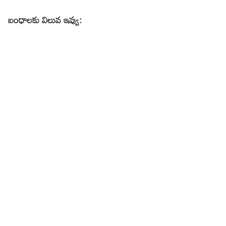
బంధాలకు విలువ ఇవ్వు: