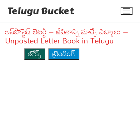
Skip
Telugu Bucket
to
content
అన్‌పోస్టెడ్ లెటర్జీ – జీవితాన్ని మార్చే చిట్కాలు –
Unposted Letter Book in Telugu
జోక్స్
ట్రెండింగ్
Quotes
Stories
Jokes
Health
More
Dialogues
Contact