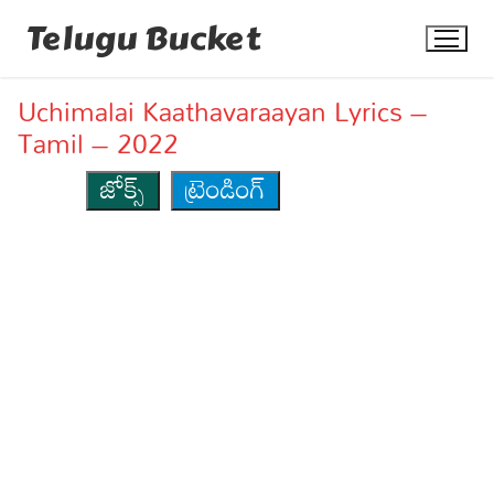
Skip
Telugu Bucket
to
content
Uchimalai Kaathavaraayan Lyrics –
Tamil – 2022
జోక్స్
ట్రెండింగ్
Quotes
Stories
Jokes
Health
More
Dialogues
Contact