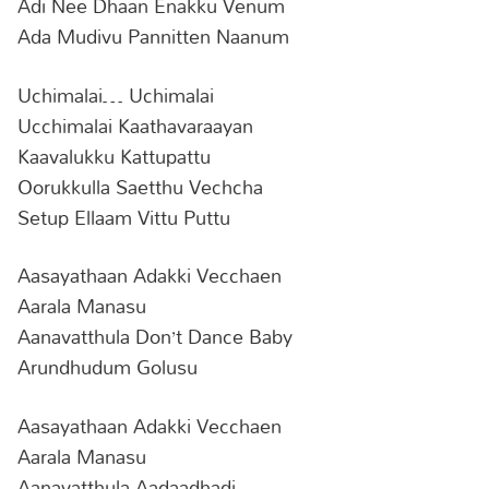
Adi Nee Dhaan Enakku Venum
Ada Mudivu Pannitten Naanum
Uchimalai… Uchimalai
Ucchimalai Kaathavaraayan
Kaavalukku Kattupattu
Oorukkulla Saetthu Vechcha
Setup Ellaam Vittu Puttu
Aasayathaan Adakki Vecchaen
Aarala Manasu
Aanavatthula Don’t Dance Baby
Arundhudum Golusu
Aasayathaan Adakki Vecchaen
Aarala Manasu
Aanavatthula Aadaadhadi