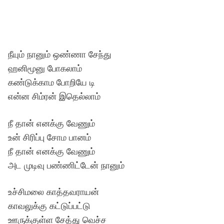
நீயும் நானும் ஒண்ணா சேந்து
ஹனிமூனு போகலாம்
கண்டுக்காம போறியே டி
என்ன சிம்ரன் இதெல்லாம்
நீ தான் எனக்கு வேணும்
உன் சிரிப்பு சோம பானம்
நீ தான் எனக்கு வேணும்
அட முடிவு பண்ணிட்டேன் நானும்
உச்சிமலை காத்தவராயன்
காவலுக்கு கட்டுப்பட்டு
ஊருக்குள்ள சேத்து வெச்ச