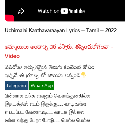
Lyrics in Hindi – Movie Songs
Lyrics in Tamil – Devotional Songs
Kannada
Lyrics in Tamil – Movie Songs
Lyrics in Kannada – Movie Songs
Uchimalai Kaathavaraayan Lyrics – Tamil – 2022
అమ్మాయిలు అందాన్ని ఎర వేస్తారు, తప్పించుకోగలవా -
Video
ప్రతిరోజు అద్బుతమైన తెలుగు కంటెంట్ కోసం
ఇప్పుడే ఈ గ్రూప్స్ లో జాయిన్ అవ్వండి
Telegram
WhatsApp
பின்னால வந்த எவனும் வெளங்குனதில்ல
இதயத்தில் எடம் இருக்கு… வாடி உள்ள
ஏ பயப்பட வேணாமடி… வாடக இல்லை
உள்ள வந்து டேறா போடு… மெல்ல மெல்ல