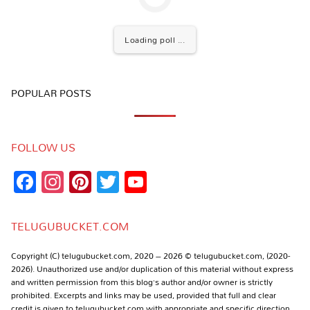
Loading poll ...
POPULAR POSTS
FOLLOW US
Facebook
Instagram
Pinterest
Twitter
YouTube
Channel
TELUGUBUCKET.COM
Copyright (C) telugubucket.com, 2020 – 2026 © telugubucket.com, (2020-
2026). Unauthorized use and/or duplication of this material without express
and written permission from this blog’s author and/or owner is strictly
prohibited. Excerpts and links may be used, provided that full and clear
credit is given to telugubucket.com with appropriate and specific direction