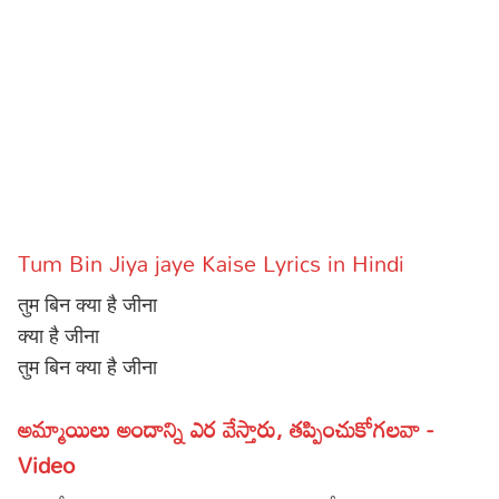
Sports
Gallery*
Poetry
Lyrics
Reviews
Movie Reviews
Food
Tum Bin Jiya jaye Kaise Lyrics in Hindi
Articles
तुम बिन क्या है जीना
Facts
क्या है जीना
तुम बिन क्या है जीना
Devotional
అమ్మాయిలు అందాన్ని ఎర వేస్తారు, తప్పించుకోగలవా -
Christianity
Hindi
Video
Hinduism
Lyrics in Hindi – Devotional Songs
Tamil