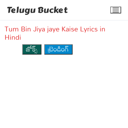
Skip
Telugu Bucket
to
content
Tum Bin Jiya jaye Kaise Lyrics in
Hindi
జోక్స్
ట్రెండింగ్
Quotes
Stories
Jokes
Health
More
Dialogues
Contact