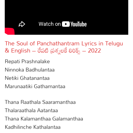
The Soul of Panchathantram Lyrics in Telugu
& English – రేపటి ప్రశ్నలకే లిరిక్స్ – 2022
Repati Prashnalake
Ninnoka Badhulantaa
Netiki Ghatanantaa
Marunaatiki Gathamantaa
Thana Raathala Saaramanthaa
Thalaraathala Aatantaa
Thana Kalamanthaa Galamanthaa
Kadhilinche Kathalantaa