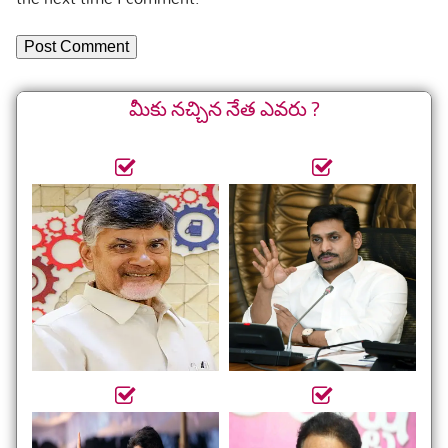
మీకు నచ్చిన నేత ఎవరు ?