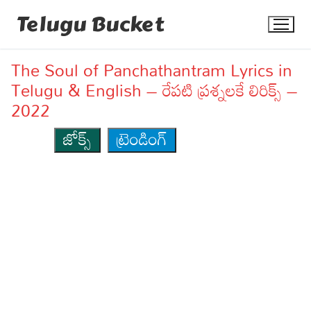
Skip
Telugu Bucket
to
content
The Soul of Panchathantram Lyrics in
Telugu & English – రేపటి ప్రశ్నలకే లిరిక్స్ –
2022
జోక్స్
ట్రెండింగ్
Quotes
Stories
Jokes
Health
More
Dialogues
Contact