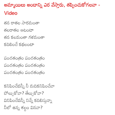
అమ్మాయిలు అందాన్ని ఎర వేస్తారు, తప్పించుకోగలవా -
Lyrics in Hindi – Movie Songs
Lyrics in Tamil – Devotional Songs
Kannada
Video
Lyrics in Tamil – Movie Songs
Lyrics in Kannada – Movie Songs
తన రాతల సారమంతా
తలరాతల ఆటంటా
తన కలమంతా గళమంతా
కదిలించే కథలంటా
పంచతంత్రం పంచతంత్రం
పంచతంత్రం పంచతంత్రం
పంచతంత్రం పంచతంత్రం
కనిపించేవన్నీ నీ మదికనిపించేవా
పోల్చుకోవా? తేల్చుకోవా?
వినిపించేవన్నీ నిన్నే కదిలిస్తున్నా
నీలో ఉన్న శబ్దం వినవా?