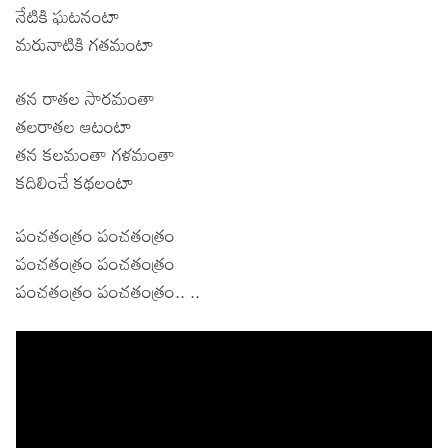
నేటికి ఘటనంటా
మరునాటికి గతమంటా
తన రాతల సారమంతా
తలరాతల ఆటంటా
తన కలమంతా గళమంతా
కదిలించే కథలంటా
పంచతంత్రం పంచతంత్రం
పంచతంత్రం పంచతంత్రం
పంచతంత్రం పంచతంత్రం.. ..