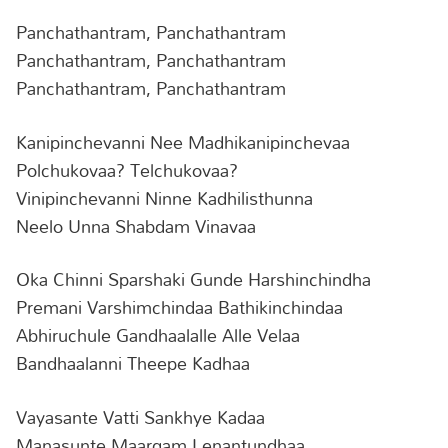
Panchathantram, Panchathantram
Panchathantram, Panchathantram
Panchathantram, Panchathantram
Kanipinchevanni Nee Madhikanipinchevaa
Polchukovaa? Telchukovaa?
Vinipinchevanni Ninne Kadhilisthunna
Neelo Unna Shabdam Vinavaa
Oka Chinni Sparshaki Gunde Harshinchindha
Premani Varshimchindaa Bathikinchindaa
Abhiruchule Gandhaalalle Alle Velaa
Bandhaalanni Theepe Kadhaa
Vayasante Vatti Sankhye Kadaa
Manasunte Maargam Lenantundhaa