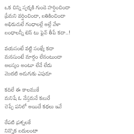
ఒక చిన్ని స్పర్శకి గుండె హర్షించిందా
ప్రేమని వర్షించిందా, బతికించిందా
అభిరుచులే గంధాలల్లే అల్లే వేళా
బంధాలన్నీ టెన్ టు ఫైవ్ తీపే కదా..!
వయసంటే వట్టి సంఖ్యే కదా
మనసుంటే మార్గం లేనంటుందా
ఆలస్యం అంటూ లేనే లేదు
మొదటి అడుగుకు ఎపుడూ
కదిలే ఈ కాలముకే
మనిషే ఓ నేస్తమనే కబురే
చెప్పే పనిలో అయిదే కధలు ఇవే
రేపటి ప్రశ్నలకే
నిన్నొక బదులంటా