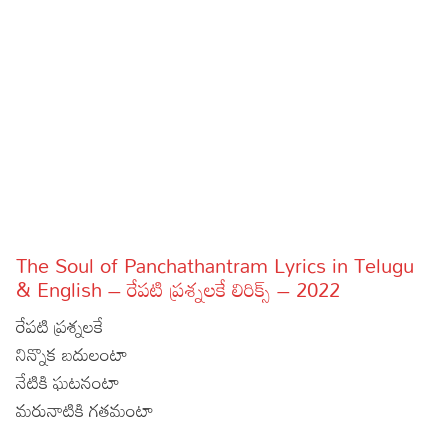
Sports
Gallery*
Poetry
Lyrics
Reviews
Movie Reviews
Food
Articles
The Soul of Panchathantram Lyrics in Telugu
& English – రేపటి ప్రశ్నలకే లిరిక్స్ – 2022
Facts
రేపటి ప్రశ్నలకే
Devotional
నిన్నొక బదులంటా
నేటికి ఘటనంటా
Christianity
Hindi
మరునాటికి గతమంటా
Hinduism
Lyrics in Hindi – Devotional Songs
Tamil