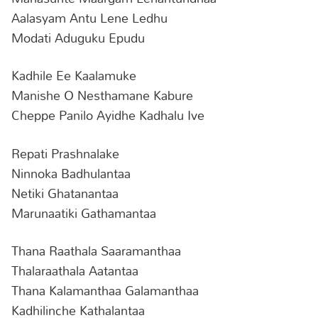
Aalasyam Antu Lene Ledhu
Modati Aduguku Epudu
Kadhile Ee Kaalamuke
Manishe O Nesthamane Kabure
Cheppe Panilo Ayidhe Kadhalu Ive
Repati Prashnalake
Ninnoka Badhulantaa
Netiki Ghatanantaa
Marunaatiki Gathamantaa
Thana Raathala Saaramanthaa
Thalaraathala Aatantaa
Thana Kalamanthaa Galamanthaa
Kadhilinche Kathalantaa