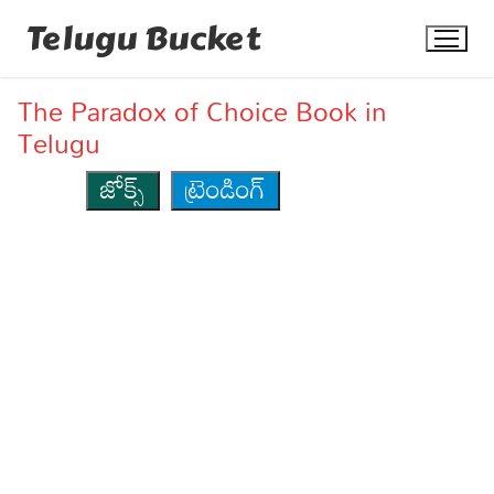
Skip
Telugu Bucket
to
content
The Paradox of Choice Book in
Telugu
జోక్స్
ట్రెండింగ్
Quotes
Stories
Jokes
Health
More
Dialogues
Contact