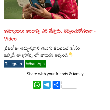
Lyrics in Hindi – Movie Songs
Lyrics in Tamil – Devotional Songs
Kannada
Lyrics in Tamil – Movie Songs
Lyrics in Kannada – Movie Songs
అమ్మాయిలు అందాన్ని ఎర వేస్తారు, తప్పించుకోగలవా -
Video
ప్రతిరోజు అద్బుతమైన తెలుగు కంటెంట్ కోసం
ఇప్పుడే ఈ గ్రూప్స్ లో జాయిన్ అవ్వండి
Telegram
WhatsApp
Share with your friends & family
WhatsApp
Telegram
Share