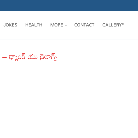
JOKES
HEALTH
MORE
CONTACT
GALLERY*
్యాంక్ యు డైలాగ్స్