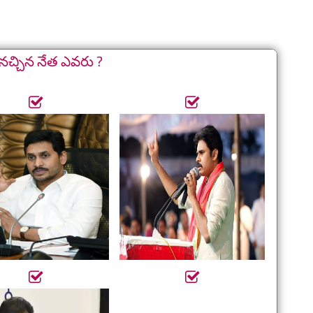
నచ్చిన నేత ఎవరు ?