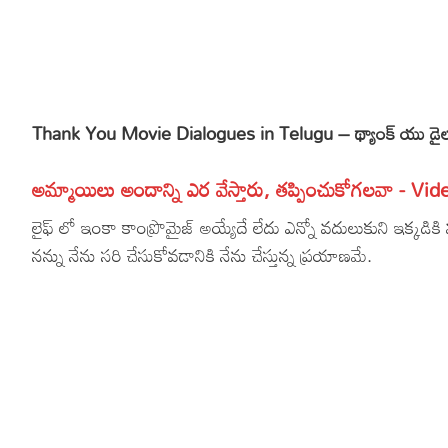
More
Dialogues
Contact
Sports
Gallery*
Thank You Movie Dialogues in Telugu – థ్యాంక్ యు డైలా
Poetry
Lyrics
అమ్మాయిలు అందాన్ని ఎర వేస్తారు, తప్పించుకోగలవా - Vid
Reviews
లైఫ్ లో ఇంకా కాంప్రొమైజ్ అయ్యేదే లేదు ఎన్నో వదులుకుని ఇక్కడికి
నన్ను నేను సరి చేసుకోవడానికి నేను చేస్తున్న ప్రయాణమే.
Movie Review
Food
Articles
Facts
Devotional
Christianity
Hindi