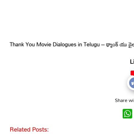
Hinduism
Lyrics in Hin
Tamil
Lyrics in Hin
Lyrics in Tam
Kannada
Lyrics in Tam
Lyrics in Ka
Thank You Movie Dialogues in Telugu – థ్యాంక్ యు డైలా
L
Share wi
Related Posts: