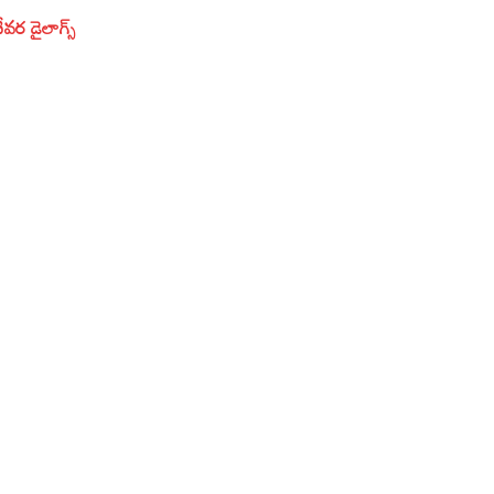
 డైలాగ్స్