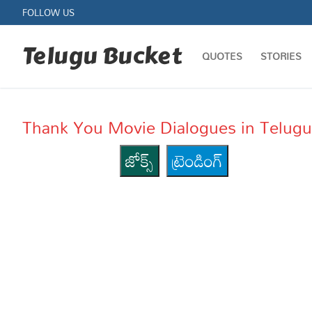
Skip
FOLLOW US
to
content
Telugu Bucket
QUOTES
STORIES
Thank You Movie Dialogues in Telugu – థ
జోక్స్
ట్రెండింగ్
Quotes
Stories
Jokes
Health