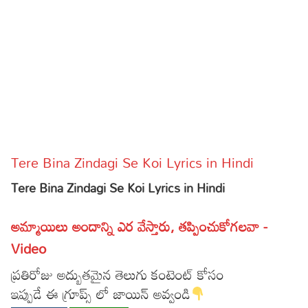
Sports
Gallery*
Poetry
Lyrics
Reviews
Movie Reviews
Food
Tere Bina Zindagi Se Koi Lyrics in Hindi
Articles
Tere Bina Zindagi Se Koi Lyrics in Hindi
Facts
అమ్మాయిలు అందాన్ని ఎర వేస్తారు, తప్పించుకోగలవా -
Devotional
Video
Christianity
Hindi
ప్రతిరోజు అద్బుతమైన తెలుగు కంటెంట్ కోసం
ఇప్పుడే ఈ గ్రూప్స్ లో జాయిన్ అవ్వండి
Hinduism
Lyrics in Hindi – Devotional Songs
Tamil