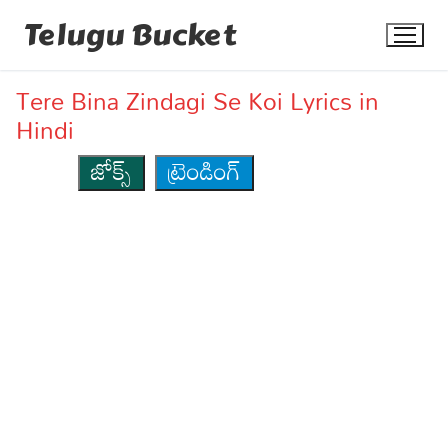
Skip
Telugu Bucket
to
content
Tere Bina Zindagi Se Koi Lyrics in
Hindi
జోక్స్
ట్రెండింగ్
Quotes
Stories
Jokes
Health
More
Dialogues
Contact