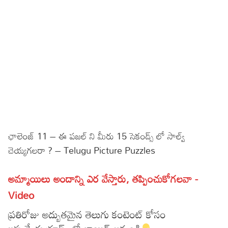
Sports
Gallery*
Poetry
Lyrics
Reviews
Movie Reviews
Food
Articles
ఛాలెంజ్ 11 – ఈ పజల్ ని మీరు 15 సెకండ్స్ లో సాల్వ్
చెయ్యగలరా ? – Telugu Picture Puzzles
Facts
Devotional
అమ్మాయిలు అందాన్ని ఎర వేస్తారు, తప్పించుకోగలవా -
Video
Christianity
Hindi
ప్రతిరోజు అద్బుతమైన తెలుగు కంటెంట్ కోసం
Hinduism
Lyrics in Hindi – Devotional Songs
Tamil