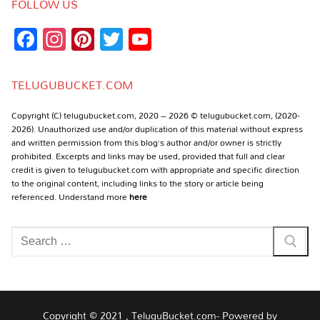
FOLLOW US
Facebook
Instagram
Pinterest
Twitter
YouTube
Channel
TELUGUBUCKET.COM
Copyright (C) telugubucket.com, 2020 – 2026 © telugubucket.com, (2020-
2026). Unauthorized use and/or duplication of this material without express
and written permission from this blog’s author and/or owner is strictly
prohibited. Excerpts and links may be used, provided that full and clear
credit is given to telugubucket.com with appropriate and specific direction
to the original content, including links to the story or article being
referenced. Understand more
here
Search
for:
Copyright © 2021 , TeluguBucket.com- Powered by