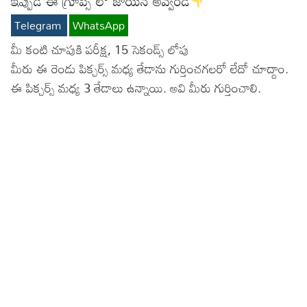
ఇప్పుడే ఈ గ్రూప్స్ లో జాయిన్ అవ్వండి
Lyrics in Hindi – Movie Songs
Lyrics in Tamil – Devotional Songs
Kannada
Telegram
WhatsApp
మీ కంటి చూపుకి పరీక్ష, 15 సెకండ్స్ లోపు
Lyrics in Tamil – Movie Songs
Lyrics in Kannada – Movie Songs
మీరు ఈ రెండు పిక్చర్స్ మధ్య తేడాను గుర్తించగలరో లేదో చూద్దాం.
ఈ పిక్చర్స్ మధ్య 3 తేడాలు ఉన్నాయి. అవి మీరు గుర్తించాలి.