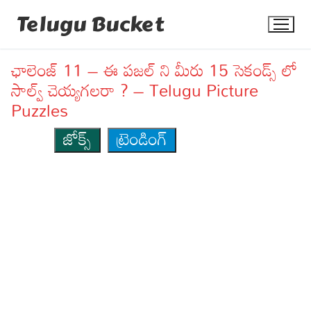
Skip
Telugu Bucket
to
content
ఛాలెంజ్ 11 – ఈ పజల్ ని మీరు 15 సెకండ్స్ లో
సాల్వ్ చెయ్యగలరా ? – Telugu Picture
Puzzles
జోక్స్
ట్రెండింగ్
Quotes
Stories
Jokes
Health
More
Dialogues
Contact