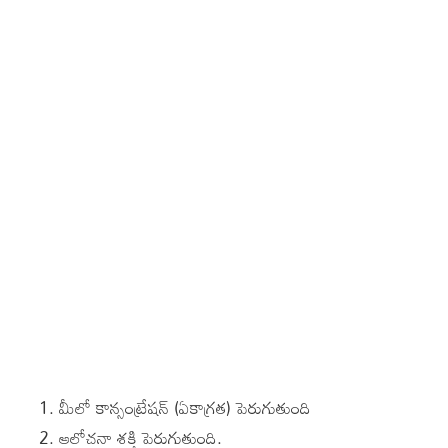
మీలో కాన్సంట్రేషన్ (ఏకాగ్రత) పెరుగుతుంది
ఆలోచనా శక్తి పెరుగుతుంది.