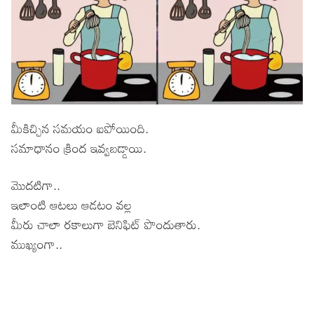
మీకిచ్చిన సమయం ఐపోయింది.
సమాధానం క్రింద ఇవ్వబడ్డాయి.
మొదటిగా..
ఇలాంటి ఆటలు ఆడటం వల్ల
మీరు చాలా రకాలుగా బెనిఫిట్ పొందుతారు.
ముఖ్యంగా..