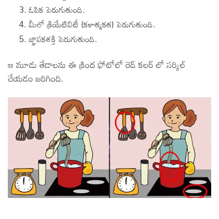
ఓపిక పెరుగుతుంది.
మీలో క్రియేటివిటీ (కళాత్మకత) పెరుగుతుంది.
జ్ఞాపకశక్తి పెరుగుతుంది.
ఆ మూడు తేడాలను ఈ క్రింద ఫోటోలో రెడ్ కలర్ లో సర్కిల్
చేయడం జరిగింది.