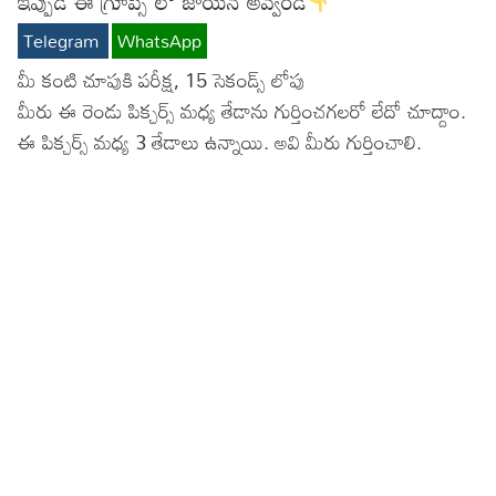
ఇప్పుడే ఈ గ్రూప్స్ లో జాయిన్ అవ్వండి
Lyrics in Hindi – Movie Songs
Lyrics in Tamil – Devotional Songs
Kannada
Telegram
WhatsApp
మీ కంటి చూపుకి పరీక్ష, 15 సెకండ్స్ లోపు
Lyrics in Tamil – Movie Songs
Lyrics in Kannada – Movie Songs
మీరు ఈ రెండు పిక్చర్స్ మధ్య తేడాను గుర్తించగలరో లేదో చూద్దాం.
ఈ పిక్చర్స్ మధ్య 3 తేడాలు ఉన్నాయి. అవి మీరు గుర్తించాలి.