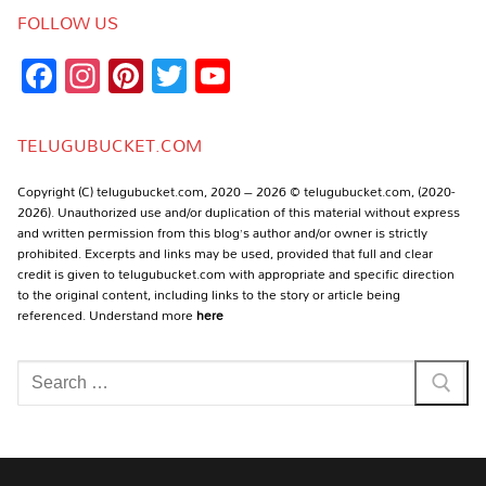
FOLLOW US
Facebook
Instagram
Pinterest
Twitter
YouTube
Channel
TELUGUBUCKET.COM
Copyright (C) telugubucket.com, 2020 – 2026 © telugubucket.com, (2020-
2026). Unauthorized use and/or duplication of this material without express
and written permission from this blog’s author and/or owner is strictly
prohibited. Excerpts and links may be used, provided that full and clear
credit is given to telugubucket.com with appropriate and specific direction
to the original content, including links to the story or article being
referenced. Understand more
here
Search
for: