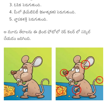
ఓపిక పెరుగుతుంది.
మీలో క్రియేటివిటీ (కళాత్మకత) పెరుగుతుంది.
జ్ఞాపకశక్తి పెరుగుతుంది.
ఆ మూడు తేడాలను ఈ క్రింద ఫోటోలో రెడ్ కలర్ లో సర్కిల్
చేయడం జరిగింది.