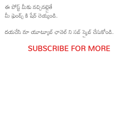
ఈ పోస్ట్ మీకు నచ్చినట్లైతే
మీ ఫ్రెండ్స్ కి షేర్ చెయ్యండి.
దయచేసి మా యూట్యూబ్ ఛానెల్ ని సబ్ స్క్రైబ్ చేసుకోండి.
SUBSCRIBE FOR MORE