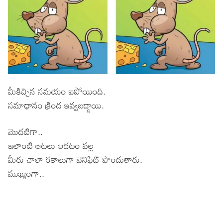
మీకిచ్చిన సమయం ఐపోయింది.
సమాధానం క్రింద ఇవ్వబడ్డాయి.
మొదటిగా..
ఇలాంటి ఆటలు ఆడటం వల్ల
మీరు చాలా రకాలుగా బెనిఫిట్ పొందుతారు.
ముఖ్యంగా..