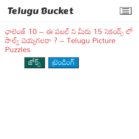
Skip
Telugu Bucket
to
content
ఛాలెంజ్ 10 – ఈ పజల్ ని మీరు 15 సెకండ్స్ లో
సాల్వ్ చెయ్యగలరా ? – Telugu Picture
Puzzles
జోక్స్
ట్రెండింగ్
Quotes
Stories
Jokes
Health
More
Dialogues
Contact