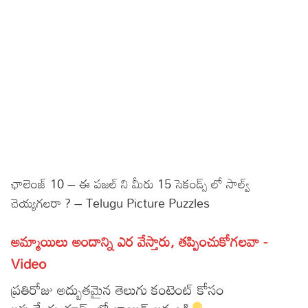
Sports
Gallery*
Poetry
Lyrics
Reviews
Movie Reviews
Food
Articles
ఛాలెంజ్ 10 – ఈ పజల్ ని మీరు 15 సెకండ్స్ లో సాల్వ్
చెయ్యగలరా ? – Telugu Picture Puzzles
Facts
Devotional
అమ్మాయిలు అందాన్ని ఎర వేస్తారు, తప్పించుకోగలవా -
Video
Christianity
Hindi
ప్రతిరోజు అద్బుతమైన తెలుగు కంటెంట్ కోసం
Hinduism
Lyrics in Hindi – Devotional Songs
Tamil