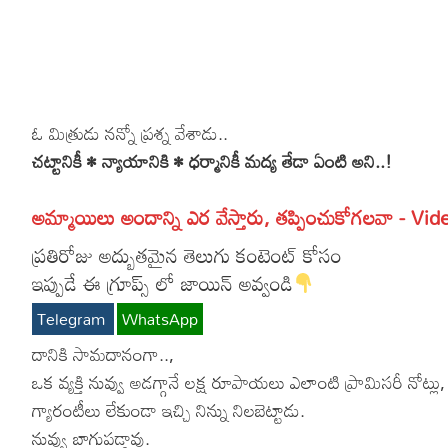
More
Dialogues
Contact
Sports
Gallery*
ఓ మిత్రుడు నన్నో ప్రశ్న వేశాడు..
Poetry
చట్టానికీ • న్యాయానికి • ధర్మానికీ మద్య తేడా ఏంటి అని..!
Lyrics
అమ్మాయిలు అందాన్ని ఎర వేస్తారు, తప్పించుకోగలవా - Vid
Reviews
ప్రతిరోజు అద్బుతమైన తెలుగు కంటెంట్ కోసం
Movie Review
Food
ఇప్పుడే ఈ గ్రూప్స్ లో జాయిన్ అవ్వండి
Articles
Telegram
WhatsApp
దానికి సామదానంగా..,
Facts
ఒక వ్యక్తి నువ్వు అడగ్గానే లక్ష రూపాయలు ఎలాంటి ప్రామిసరీ నోట్లు,
Devotional
గ్యారంటీలు లేకుండా ఇచ్చి నిన్ను నిలబెట్టాడు.
నువ్వు బాగుపడ్డావు.
Christianity
Hindi