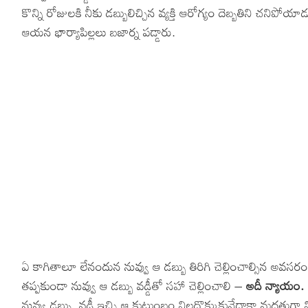
కొన్ని రోజులకి నీకు డబ్బులిచ్చిన వ్యక్తి ఆరోగ్యం దెబ్బతిని చనిపోయాడ
Hinduism
Lyrics in Hin
Tamil
ఆయన భార్యాపిల్లలు బజార్న పడ్డారు.
Lyrics in Hin
Lyrics in Tam
Kannada
Lyrics in Tam
Lyrics in Ka
ఏ కాగితాలూ లేనందున నువ్వు ఆ డబ్బు తిరిగి చెల్లించాల్సిన అవసర
తప్పకుండా నువ్వు ఆ డబ్బు వడ్డీతో సహా చెల్లించాలి –
అదీ న్యాయం.
నువ్వు డబ్బు, వడ్డీ ఇచ్చి ఆ కుటుంబం నిలదొక్కుకునేదాకా మద్దతుగ