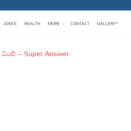
JOKES
HEALTH
MORE
CONTACT
GALLERY*
 తేడా ఏంటి – Super Answer