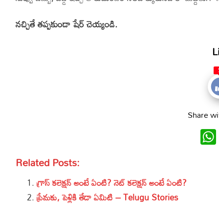
నచ్చితే తప్పకుండా షేర్ చెయ్యండి.
L
Share wi
Related Posts:
గ్రాస్ కలెక్షన్ అంటే ఏంటి? నెట్ కలెక్షన్ అంటే ఏంటి?
ప్రేమకు, పెళ్లికి తేడా ఏమిటి – Telugu Stories