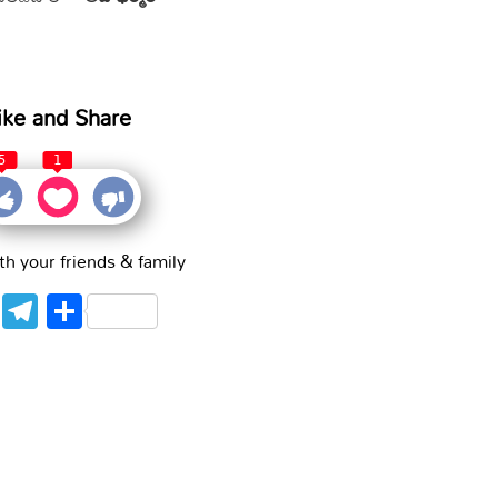
ike and Share
5
1
th your friends & family
WhatsApp
Telegram
Share