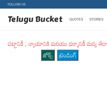
Skip
FOLLOW US
to
content
Telugu Bucket
QUOTES
STORIES
చట్టానికీ , న్యాయానికి మరియు ధర్మానికీ మద్య
జోక్స్
ట్రెండింగ్
Quotes
Stories
Jokes
Health