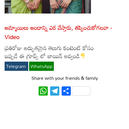
Lyrics in Hindi – Movie Songs
Lyrics in Tamil – Devotional Songs
Kannada
Lyrics in Tamil – Movie Songs
Lyrics in Kannada – Movie Songs
అమ్మాయిలు అందాన్ని ఎర వేస్తారు, తప్పించుకోగలవా -
Video
ప్రతిరోజు అద్బుతమైన తెలుగు కంటెంట్ కోసం
ఇప్పుడే ఈ గ్రూప్స్ లో జాయిన్ అవ్వండి
Telegram
WhatsApp
Share with your friends & family
WhatsApp
Telegram
Share