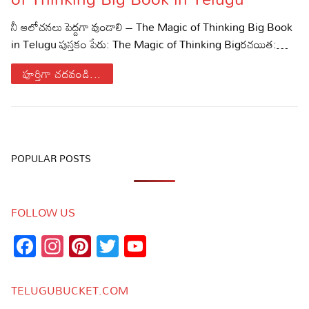
Sports
Gallery*
నీ ఆలోచనలు పెద్దగా వుండాలి – The Magic of Thinking Big Book
in Telugu పుస్తకం పేరు: The Magic of Thinking Bigరచయిత:…
Poetry
పూర్తిగా చదవండి...
Lyrics
Reviews
Movie Reviews
Food
POPULAR POSTS
Articles
Facts
FOLLOW US
Facebook
Instagram
Pinterest
Twitter
YouTube
Devotional
Channel
Christianity
Hindi
TELUGUBUCKET.COM
Hinduism
Lyrics in Hindi – Devotional Songs
Tamil