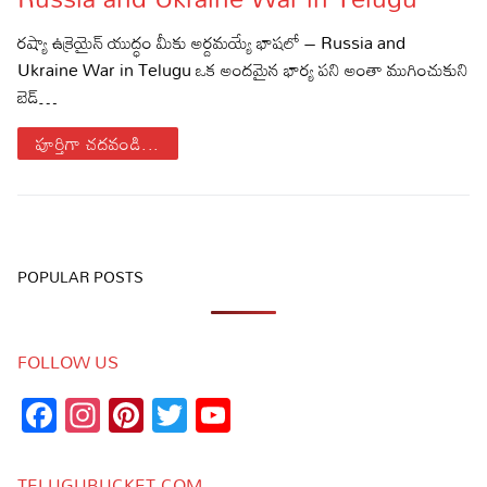
Sports
Gallery*
రష్యా ఉక్రెయైన్ యుద్ధం మీకు అర్దమయ్యే భాషలో – Russia and
Ukraine War in Telugu ఒక అందమైన భార్య పని అంతా ముగించుకుని
Poetry
బెడ్…
Lyrics
పూర్తిగా చదవండి...
Reviews
Movie Reviews
Food
Articles
POPULAR POSTS
Facts
FOLLOW US
Devotional
Facebook
Instagram
Pinterest
Twitter
YouTube
Christianity
Hindi
Channel
Hinduism
Lyrics in Hindi – Devotional Songs
Tamil
TELUGUBUCKET.COM