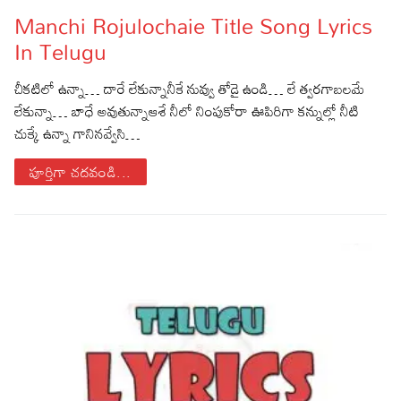
Manchi Rojulochaie Title Song Lyrics
Lyrics in Hindi – Movie Songs
Lyrics in Tamil – Devotional Songs
Kannada
In Telugu
Lyrics in Tamil – Movie Songs
Lyrics in Kannada – Movie Songs
చీకటిలో ఉన్నా… దారే లేకున్నానీకే నువ్వు తోడై ఉండి… లే త్వరగాబలమే
లేకున్నా… బాధే అవుతున్నాఆశే నీలో నింపుకోరా ఊపిరిగా కన్నుల్లో నీటి
చుక్కే ఉన్నా గానినవ్వేసి…
పూర్తిగా చదవండి...