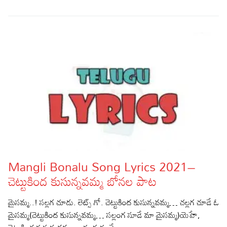
Mangli Bonalu Song Lyrics 2021–
చెట్టుకింద కుసున్నవమ్మ బోనల పాట
మైసమ్మ..! సల్లగ చూడు. లెట్స్ గో. చెట్టుకింద కుసున్నవమ్మ… చల్లగ చూడే ఓ
మైసమ్మ(చెట్టుకింద కుసున్నవమ్మ… సల్లంగ సూడే మా మైసమ్మ)యెహే,