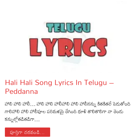
Hali Hali Song Lyrics In Telugu –
Peddanna
హాలి హాలి హాలీ… హాలి హాలి హాలీహాలి హాలి హాలీనన్ను కితకితలే పెడుతోంది
గాలిహాలి హాలి హాలీపూల పరిమళమై రేగింది ధూళి తొలితొలిగా నా రెండు
కన్నుల్లోతడితడిగా…
పూర్తిగా చదవండి...