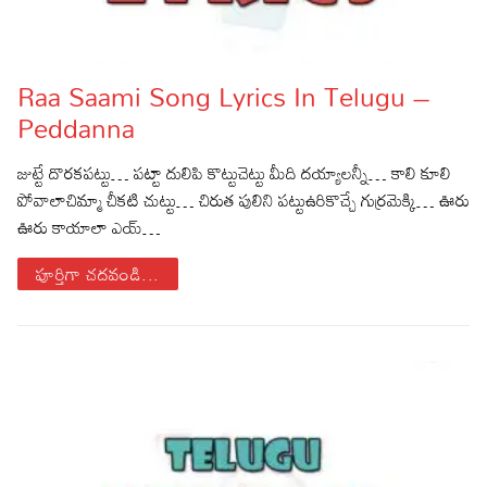
Raa Saami Song Lyrics In Telugu –
Peddanna
జుట్టే దొరకపట్టు… పట్టా దులిపి కొట్టుచెట్టు మీది దయ్యాలన్నీ… కాలి కూలి
పోవాలాచిమ్మా చీకటి చుట్టు… చిరుత పులిని పట్టుఉరికొచ్చే గుర్రమెక్కి… ఊరు
ఊరు కాయాలా ఎయ్…
పూర్తిగా చదవండి...