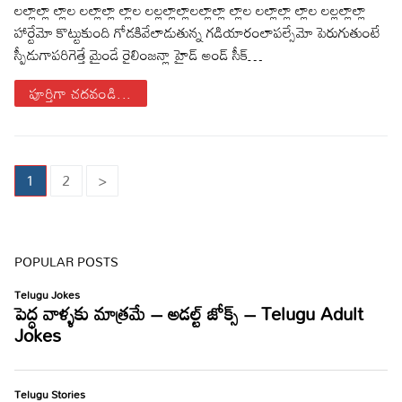
లల్లాల్లా ల్లాల లల్లాల్లా ల్లాల లల్లల్లాల్లాలల్లాల్లా ల్లాల లల్లాల్లా ల్లాల లల్లల్లాల్లా
హార్టేమో కొట్టుకుంది గోడకివేలాడుతున్న గడియారంలాపల్సేమో పెరుగుతుంటే
స్పీడుగాపరిగెత్తే మైండే రైలింజన్లా హైడ్ అండ్ సీక్…
పూర్తిగా చదవండి...
Posts
1
2
>
pagination
POPULAR POSTS