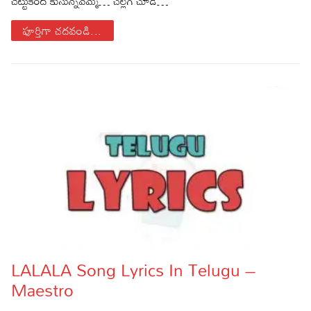
చెట్టుకింద కుసున్నవమ్మ… చల్లగ చూడే…
పూర్తిగా చదవండి...
LALALA Song Lyrics In Telugu –
Maestro