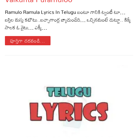
Sports
Gallery*
Ramulo Ramula Lyrics In Telugu బంటూ గానికి ట్వంటీ టూ…
బస్తిల మస్తు కటౌటు..బచ్చాగాండ్ల బ్యాచుండేది… ఒచ్చినమంటే చుట్టూ.. కిక్కే
Poetry
సాలక ఓ నైటు… ఎక్కీ…
Lyrics
పూర్తిగా చదవండి...
Reviews
Movie Reviews
Food
Articles
Facts
Devotional
Christianity
Hindi
Hinduism
Lyrics in Hindi – Devotional Songs
Tamil