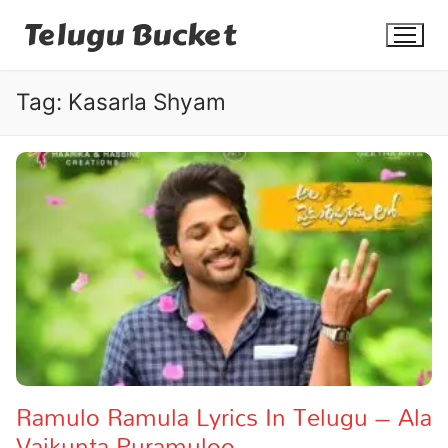
Skip
Telugu Bucket
to
content
Tag:
Kasarla Shyam
Quotes
Stories
Jokes
Health
More
Ramulo Ramula Lyrics In Telugu – Ala
Vaikunta Puramuloo
Dialogues
Contact