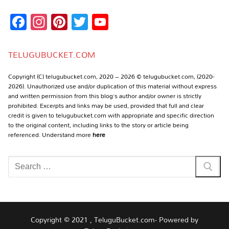
Facebook
Instagram
Pinterest
Twitter
YouTube
Channel
TELUGUBUCKET.COM
Copyright (C) telugubucket.com, 2020 – 2026 © telugubucket.com, (2020-
2026). Unauthorized use and/or duplication of this material without express
and written permission from this blog’s author and/or owner is strictly
prohibited. Excerpts and links may be used, provided that full and clear
credit is given to telugubucket.com with appropriate and specific direction
to the original content, including links to the story or article being
referenced. Understand more
here
Search
for:
Copyright © 2021 , TeluguBucket.com- Powered by