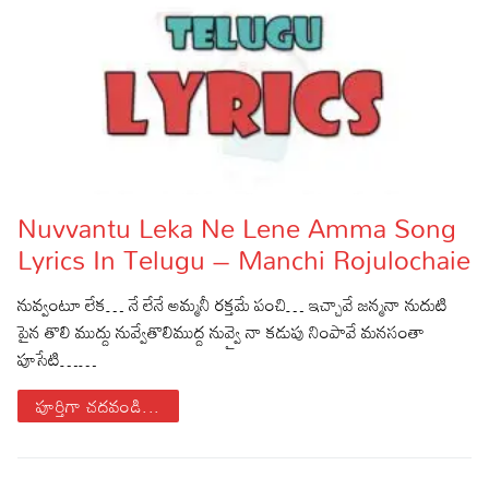
Nuvvantu Leka Ne Lene Amma Song
Lyrics In Telugu – Manchi Rojulochaie
నువ్వంటూ లేక… నే లేనే అమ్మనీ రక్తమే పంచి… ఇచ్చావే జన్మనా నుదుటి
పైన తొలి ముద్దు నువ్వేతొలిముద్ద నువ్వై నా కడుపు నింపావే మనసంతా
పూసేటి……
పూర్తిగా చదవండి...