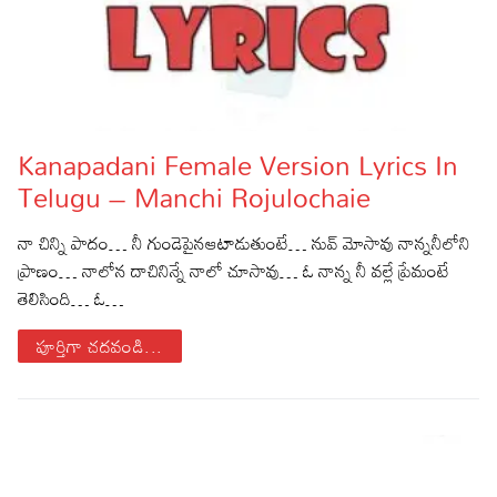
Kanapadani Female Version Lyrics In
Telugu – Manchi Rojulochaie
నా చిన్ని పాదం… నీ గుండెపైనఆటాడుతుంటే… నువ్ మోసావు నాన్ననీలోని
ప్రాణం… నాలోన దాచినిన్నే నాలో చూసావు… ఓ నాన్న నీ వల్లే ప్రేమంటే
తెలిసింది… ఓ…
పూర్తిగా చదవండి...