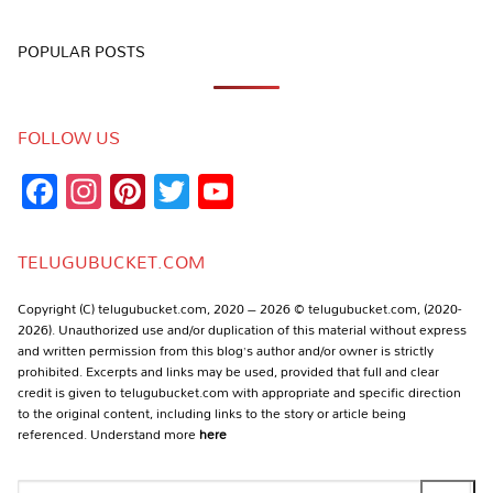
POPULAR POSTS
FOLLOW US
Facebook
Instagram
Pinterest
Twitter
YouTube
Channel
TELUGUBUCKET.COM
Copyright (C) telugubucket.com, 2020 – 2026 © telugubucket.com, (2020-
2026). Unauthorized use and/or duplication of this material without express
and written permission from this blog’s author and/or owner is strictly
prohibited. Excerpts and links may be used, provided that full and clear
credit is given to telugubucket.com with appropriate and specific direction
to the original content, including links to the story or article being
referenced. Understand more
here
Search