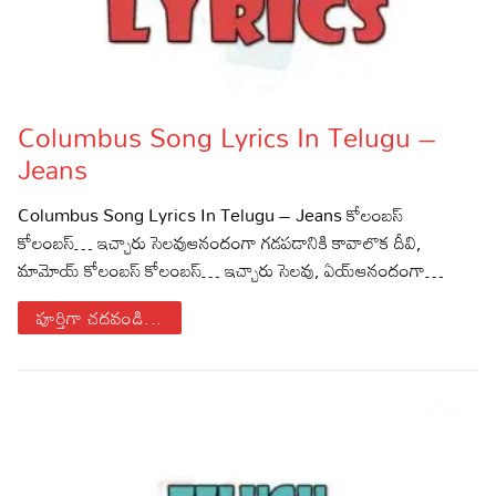
Columbus Song Lyrics In Telugu –
Jeans
Columbus Song Lyrics In Telugu – Jeans కోలంబస్
కోలంబస్… ఇచ్చారు సెలవుఆనందంగా గడపడానికి కావాలొక దీవి,
మామోయ్ కోలంబస్ కోలంబస్… ఇచ్చారు సెలవు, ఏయ్ఆనందంగా…
పూర్తిగా చదవండి...