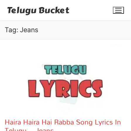
Skip
Telugu Bucket
to
content
Tag:
Jeans
Quotes
Stories
Jokes
Health
More
Haira Haira Hai Rabba Song Lyrics In
Telugu – Jeans
Dialogues
Contact