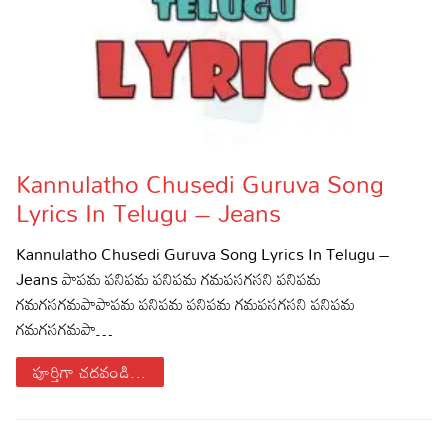
Kannulatho Chusedi Guruva Song
Lyrics In Telugu – Jeans
Kannulatho Chusedi Guruva Song Lyrics In Telugu –
Jeans పాపమ పనిపమ పనిపమ గమపసగసని పనిపమ
గమగసగమపాపాపమ పనిపమ పనిపమ గమపసగసని పనిపమ
గమగసగమపా…
పూర్తిగా చదవండి...