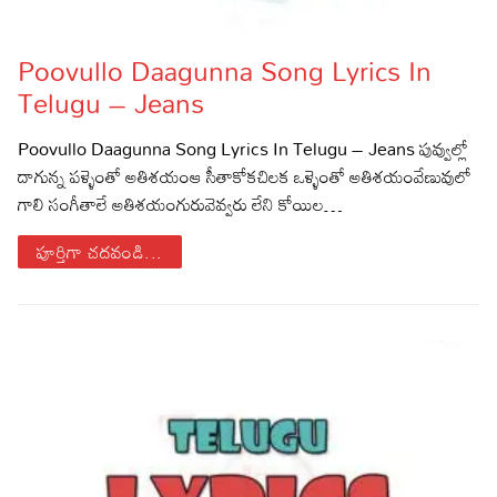
Poovullo Daagunna Song Lyrics In
Telugu – Jeans
Poovullo Daagunna Song Lyrics In Telugu – Jeans పువ్వుల్లో
దాగున్న పళ్ళెంతో అతిశయంఆ సీతాకోకచిలక ఒళ్ళెంతో అతిశయంవేణువులో
గాలి సంగీతాలే అతిశయంగురువెవ్వరు లేని కోయిల…
పూర్తిగా చదవండి...