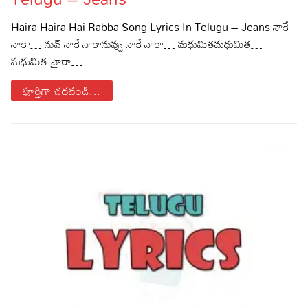
Sports
Gallery*
Haira Haira Hai Rabba Song Lyrics In Telugu – Jeans నాకే
నాకా… నువ్ నాకే నాకానువ్వు నాకే నాకా… మధుమితమధుమిత…
Poetry
మధుమిత హైరా…
Lyrics
పూర్తిగా చదవండి...
Reviews
Movie Reviews
Food
Articles
Facts
Devotional
Christianity
Hindi
Hinduism
Lyrics in Hindi – Devotional Songs
Tamil