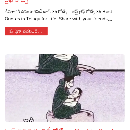
Sports
Gallery*
జీవితానికి ఉపయోగపడే టాప్ 35 కోట్స్ – బెస్ట్ లైఫ్ కోట్స్ 35 Best
Quotes in Telugu for Life. Share with your friends…
Poetry
పూర్తిగా చదవండి...
Lyrics
Reviews
Movie Reviews
Food
Articles
Facts
Devotional
Christianity
Hindi
Hinduism
Lyrics in Hindi – Devotional Songs
Tamil