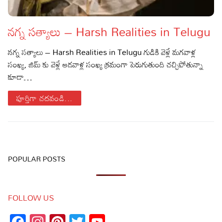
నగ్న సత్యాలు – Harsh Realities in Telugu
నగ్న సత్యాలు – Harsh Realities in Telugu గుడికి వెళ్లే మగవాళ్ల
సంఖ్య, జిమ్ కు వెళ్లే ఆడవాళ్ల సంఖ్య క్రమంగా పెరుగుతుంది చచ్చిపోతున్నా
కూడా…
పూర్తిగా చదవండి...
POPULAR POSTS
FOLLOW US
Facebook
Instagram
Pinterest
Twitter
YouTube